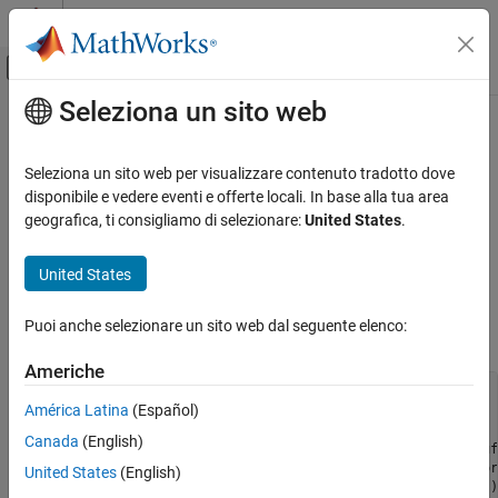
Vai al contenuto
MATLAB Help Center
Attiva/disattiva menu di navigazione off
Seleziona un sito web
Contenuto principale
Pagina iniziale della documentazione
User Messages
MATLAB
Seleziona un sito web per visualizzare contenuto tradotto dove
External Language Interfaces
®
To print text in the MATLAB
Command Window, use the
disponibile e vedere eventi e offerte locali. In base alla tua area
Fortran with MATLAB
function. To print error and warning information in the
geografica, ti consigliamo di selezionare:
United States
.
mexPrintf
Command Window, use the
and
Write Fortran Functions Callable from
mexErrMsgIdAndTxt
MATLAB (MEX Files)
functions.
mexWarnMsgIdAndTxt
United States
Fortran Source MEX Files
For example, the following code snippet displays an error
Puoi anche selezionare un sito web dal seguente elenco:
User Messages
message.
ON THIS PAGE
Americhe
See Also
      parameter(maxbuf = 100)

América Latina
(Español)
      character*100 input_buf

Canada
(English)
      if (status = mxGetString(prhs(1), input_buf, maxbuf
         call mexErrMsgIdAndTxt ('MATLAB:myfunc:readError'
United States
(English)
     +                           'Error reading string.')
