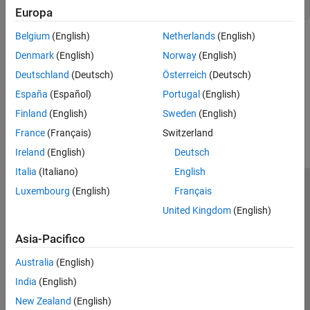
Europa
Belgium
(English)
Netherlands
(English)
See Also
Denmark
(English)
Norway
(English)
|
|
mexPrintf
mexErrMsgIdAndTxt
mexWarnMsgIdAndTxt
Deutschland
(Deutsch)
Österreich
(Deutsch)
España
(Español)
Portugal
(English)
How useful was this information?
Finland
(English)
Sweden
(English)
France
(Français)
Switzerland
Ireland
(English)
Deutsch
Italia
(Italiano)
English
Luxembourg
(English)
Français
Centro di fiducia
Marchi
Informativa sulla privacy
United Kingdom
(English)
Antipirateria
Stato dell'applicazione
Contatti
© 1994-2026 The MathWorks, Inc.
Asia-Pacifico
Australia
(English)
Seleziona u
Italia
India
(English)
New Zealand
(English)