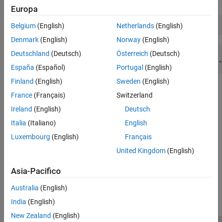
Europa
print(err.getvalue())
Belgium
(English)
Netherlands
(English)
Denmark
(English)
Norway
(English)
Deutschland
(Deutsch)
Österreich
(Deutsch)
Error using dec2base (line 22)

España
(Español)
Portugal
(English)
Finland
(English)
Sweden
(English)
See Also
France
(Français)
Switzerland
|
matlab.engine.MatlabEngine
matlab.engine.FutureResult
Ireland
(English)
Deutsch
Italia
(Italiano)
English
Topics
Luxembourg
(English)
Français
Call MATLAB Functions from Python
United Kingdom
(English)
How useful was this information?
Asia-Pacifico
Australia
(English)
India
(English)
New Zealand
(English)