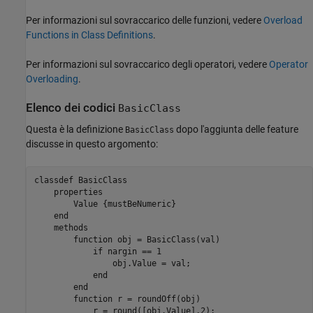
Per informazioni sul sovraccarico delle funzioni, vedere
Overload
Functions in Class Definitions
.
Per informazioni sul sovraccarico degli operatori, vedere
Operator
Overloading
.
Elenco dei codici
BasicClass
Questa è la definizione
dopo l'aggiunta delle feature
BasicClass
discusse in questo argomento:
classdef
 BasicClass

properties
        Value 
{mustBeNumeric}
end
methods
function
 obj = BasicClass(val)

if
 nargin == 1

                obj.Value = val;

end
end
function
 r = roundOff(obj)

            r = round([obj.Value],2);
