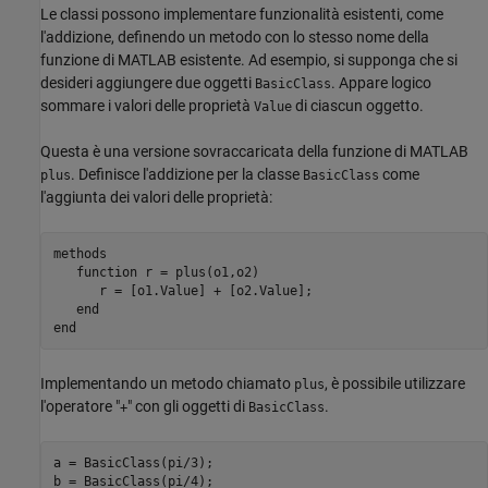
Le classi possono implementare funzionalità esistenti, come
l'addizione, definendo un metodo con lo stesso nome della
funzione di MATLAB esistente. Ad esempio, si supponga che si
desideri aggiungere due oggetti
. Appare logico
BasicClass
sommare i valori delle proprietà
di ciascun oggetto.
Value
Questa è una versione sovraccaricata della funzione di MATLAB
. Definisce l'addizione per la classe
come
plus
BasicClass
l'aggiunta dei valori delle proprietà:
methods
function
 r = plus(o1,o2)

      r = [o1.Value] + [o2.Value];

end
end
Implementando un metodo chiamato
, è possibile utilizzare
plus
l'operatore "
" con gli oggetti di
.
+
BasicClass
a = BasicClass(pi/3);

b = BasicClass(pi/4);
