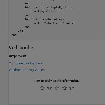
end
function
 r = multiplyBy(obj,n)

            r = [obj.Value] * n;

end
function
 r = plus(o1,o2)

            r = [o1.Value] + [o2.Value];

end
end
end
Vedi anche
Argomenti
Components of a Class
Validate Property Values
How useful was this information?