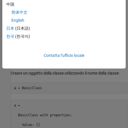
中国
Salvare la definizione della classe in un file
con lo stesso
.m
简体中文
nome della classe.
English
日本
(日本語)
Creare un oggetto della classe.
한국
(한국어)
Accedere alle proprietà per assegnare i dati.
Chiamare i metodi per eseguire le operazioni sui dati.
Contatta l’ufficio locale
Creazione di un oggetto
Creare un oggetto della classe utilizzando il nome della classe:
a = BasicClass
a = 

  BasicClass with properties:

    Value: []