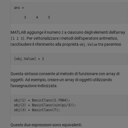
ans =

     3     4     5
MATLAB aggiunge il numero
a ciascuno degli elementi dell'array
2
. Per vettorializzare i metodi dell'operatore aritmetico,
[1 2 3]
racchiudere il riferimento alla proprietà
tra parentesi.
obj.Value
[obj.Value] + 2
Questa sintassi consente al metodo di funzionare con array di
oggetti. Ad esempio, creare un array di oggetti utilizzando
l'assegnazione indicizzata.
obj(1) = BasicClass(2.7984);

obj(2) = BasicClass(sin(pi/3));

obj(3) = BasicClass(7);
Queste due espressioni sono equivalenti.