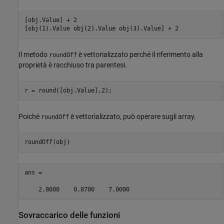
[obj.Value] + 2

[obj(1).Value obj(2).Value obj(3).Value] + 2
Il metodo
è vettorializzato perché il riferimento alla
roundOff
proprietà è racchiuso tra parentesi.
r = round([obj.Value],2);
Poiché
è vettorializzato, può operare sugli array.
roundOff
roundOff(obj)
ans =

    2.8000    0.8700    7.0000
Sovraccarico delle funzioni