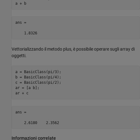
a + b
ans =

    1.8326
Vettorializzando il metodo plus, è possibile operare sugli array di
oggetti.
a = BasicClass(pi/3);

b = BasicClass(pi/4);

c = BasicClass(pi/2);

ar = [a b];

ar + c
ans =

    2.6180    2.3562
Informazioni correlate