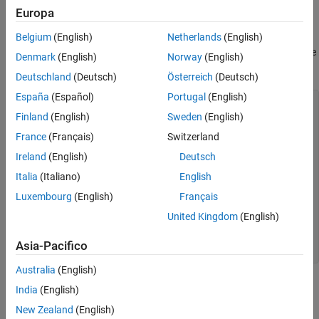
Sovraccarico delle funzioni
il numero specificato
Europa
Elenco dei codici BasicClass
Iniziare la definizione di una classe con un blocco
Belgium
(English)
Netherlands
(English)
classdef
Vedi anche
, quindi definire le proprietà e i metodi della classe
...end
ClassName
Denmark
(English)
Norway
(English)
all'interno di tale blocco. Questa è la definizione di
:
BasicClass
Deutschland
(Deutsch)
Österreich
(Deutsch)
España
(Español)
Portugal
(English)
classdef
 BasicClass

properties
Finland
(English)
Sweden
(English)
      Value 
{mustBeNumeric}
France
(Français)
Switzerland
end
methods
Ireland
(English)
Deutsch
function
 r = roundOff(obj)

Italia
(Italiano)
English
         r = round([obj.Value],2);

end
Luxembourg
(English)
Français
function
 r = multiplyBy(obj,n)

         r = [obj.Value]*n;

United Kingdom
(English)
end
end
Asia-Pacifico
end
Australia
(English)
Per un riepilogo della sintassi delle classi, vedere
.
classdef
India
(English)
New Zealand
(English)
Per utilizzare la classe: