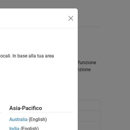
ocali. In base alla tua area
®
ra FPV del drone Parrot
. Utilizzare la funzione
quisire più immagini. Utilizzare la funzione
Asia-Pacifico
FPV camera
Australia
(English)
ne FPV camera
India
(English)