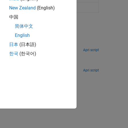
indow
New Zealand
(English)
中国
简体中文
English
日本
(日本語)
captured by the drone's FPV camera.
Apri script
한국
(한국어)
 drone's FPV camera.
Apri script
ion?