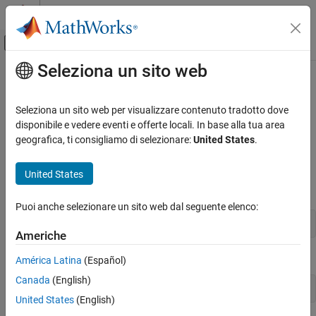
Vai al contenuto
MATLAB Help Center
Attiva/disattiva menu di navigazione off
Seleziona un sito web
Contenuto principale
Pagina iniziale della documentazione
MinimizeCommandWindow
MATLAB
Seleziona un sito web per visualizzare contenuto tradotto dove
External Language Interfaces
Minimize size of Automation server window
disponibile e vedere eventi e offerte locali. In base alla tua area
COM with MATLAB
geografica, ti consigliamo di selezionare:
United States
.
expand all in page
Write COM Applications to Work with MATLAB
Synopsis
United States
MinimizeCommandWindow
IDL Method Signature
ON THIS PAGE
Puoi anche selezionare un sito web dal seguente elenco:
Description
HRESULT MinimizeCommandWindow(void)
Americhe
Examples
Version History
Microsoft
Visual Basic
Client
América Latina
(Español)
See Also
Canada
(English)
MinimizeCommandWindow
United States
(English)