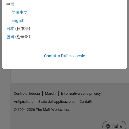
中国
Version History
简体中文
Introduced before R2006a
English
日本
(日本語)
See Also
한국
(한국어)
MaximizeCommandWindow
How useful was this information?
Contatta l’ufficio locale
Centro di fiducia
Marchi
Informativa sulla privacy
Antipirateria
Stato dell'applicazione
Contatti
© 1994-2026 The MathWorks, Inc.
Seleziona u
Italia