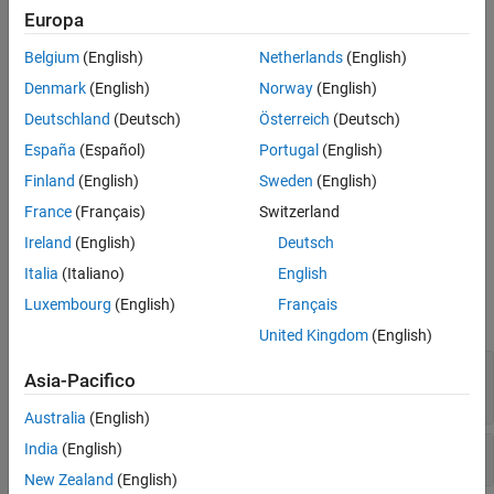
MATLAB
Client
Europa
MinimizeCommandWindow(h)
Belgium
(English)
Netherlands
(English)
Denmark
(English)
Norway
(English)
Description
Deutschland
(Deutsch)
Österreich
(Deutsch)
minimizes the window for the server
MinimizeCommandWindow(h)
España
(Español)
Portugal
(English)
attached to handle
, and makes it inactive.
h
Finland
(English)
Sweden
(English)
If the server window was already in a minimized state,
France
(Français)
Switzerland
does nothing.
MinimizeCommandWindow
Ireland
(English)
Deutsch
Examples
Italia
(Italiano)
English
Luxembourg
(English)
Français
expand all
United Kingdom
(English)
Adjust MATLAB Command Window in Visual
Asia-Pacifico
Basic .NET
Australia
(English)
India
(English)
Adjust MATLAB Command Window in VBA
New Zealand
(English)