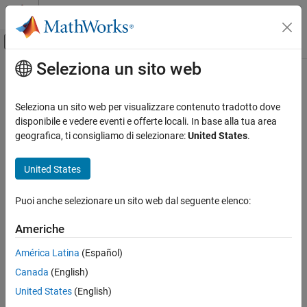
Vai al contenuto
MATLAB Help Center
Attiva/disattiva menu di navigazione off
Seleziona un sito web
Contenuto principale
Pagina iniziale della documentazione
triu
MATLAB
Seleziona un sito web per visualizzare contenuto tradotto dove
Matematica
Parte triangolare superiore della matrice
disponibile e vedere eventi e offerte locali. In base alla tua area
Algebra lineare
geografica, ti consigliamo di selezionare:
United States
.
comprimi tutto nella pagina
triu
Sintassi
United States
IN QUESTA PAGINA
U = triu(A)
Sintassi
Puoi anche selezionare un sito web dal seguente elenco:
U = triu(A,k)
Descrizione
Descrizione
Americhe
Esempi
restituisce la porzione
triangolare superiore
di una
U = triu(
)
Argomenti di input
A
América Latina
(Español)
matrice
.
A
Ulteriori informazioni
Canada
(English)
Funzionalità estese
esempio
United States
(English)
Cronologia versioni