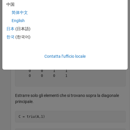
     1     1     1     1

中国
     1     1     1     1

     1     1     1     1

简体中文
English
日本
(日本語)
B = triu(A)
한국
(한국어)
B = 
4×4
Contatta l’ufficio locale
     1     1     1     1

     0     1     1     1

     0     0     1     1

     0     0     0     1

Estrarre solo gli elementi che si trovano sopra la diagonale
principale.
C = triu(A,1)