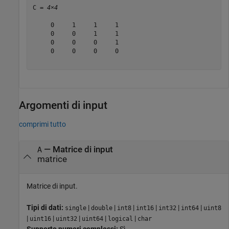
C = 
4×4
     0     1     1     1

     0     0     1     1

     0     0     0     1

     0     0     0     0

Argomenti di input
comprimi tutto
—
Matrice di input
A
matrice
Matrice di input.
Tipi di dati:
|
|
|
|
|
|
single
double
int8
int16
int32
int64
uint8
|
|
|
|
|
uint16
uint32
uint64
logical
char
Supporto numeri complessi:
Sì