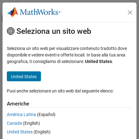
Vai al contenuto
MATLAB Help Center
Attiva/disattiva menu di navigazione off
Seleziona un sito web
Contenuto principale
Pagina iniziale della documentazione
Robotics and Autonomous Systems
Seleziona un sito web per visualizzare contenuto tradotto dove
disponibile e vedere eventi e offerte locali. In base alla tua area
geografica, ti consigliamo di selezionare:
United States
.
How useful was this information?
United States
Puoi anche selezionare un sito web dal seguente elenco:
Americhe
América Latina
(Español)
Canada
(English)
United States
(English)