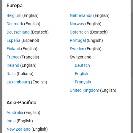
Europa
Belgium
(English)
Netherlands
(English)
Centro di fiducia
Marchi
Informativa sulla privacy
Denmark
(English)
Norway
(English)
Antipirateria
Stato dell'applicazione
Contatti
Deutschland
(Deutsch)
Österreich
(Deutsch)
© 1994-2026 The MathWorks, Inc.
España
(Español)
Portugal
(English)
Finland
(English)
Sweden
(English)
Seleziona u
Italia
France
(Français)
Switzerland
Ireland
(English)
Deutsch
Italia
(Italiano)
English
Luxembourg
(English)
Français
United Kingdom
(English)
Asia-Pacifico
Australia
(English)
India
(English)
New Zealand
(English)