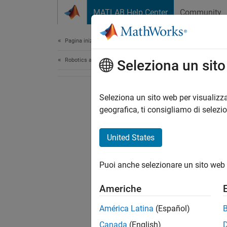
Vai al contenuto
MATLAB Help Center
Community
Document
Pagina iniziale della documentazione
Robotics and Autonomous Systems
Seleziona un sit
Seleziona un sito web per visualizza
geografica, ti consigliamo di selezi
United States
Puoi anche selezionare un sito web 
Americhe
América Latina
(Español)
Canada
(English)