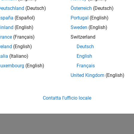
Deutschland
(Deutsch)
Österreich
(Deutsch)
España
(Español)
Portugal
(English)
inland
(English)
Sweden
(English)
rance
(Français)
Switzerland
reland
(English)
Deutsch
talia
(Italiano)
English
Luxembourg
(English)
Français
United Kingdom
(English)
Contatta l’ufficio locale