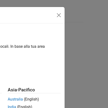
Videos
Answers
ocali. In base alla tua area
ion?
Asia-Pacifico
Australia
(English)
India
(English)