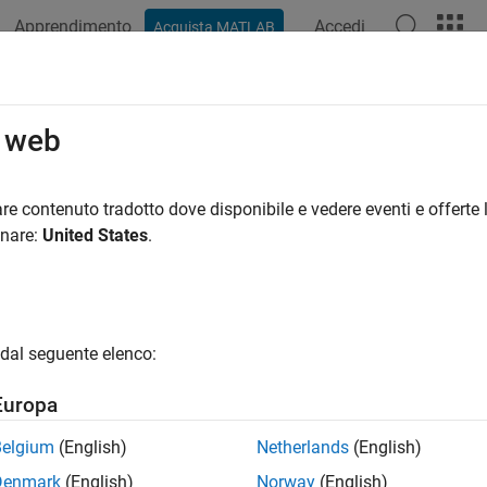
Apprendimento
Accedi
Acquista MATLAB
ation
Examples
Functions
Blocks
Apps
Scenes
o web
re contenuto tradotto dove disponibile e vedere eventi e offerte l
How useful was this informat
onare:
United States
.
dal seguente elenco:
Europa
Belgium
(English)
Netherlands
(English)
Denmark
(English)
Norway
(English)