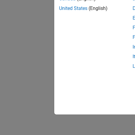
United States
(English)
F
F
I
I