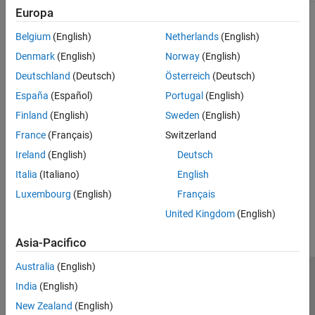
Europa
Topics
Belgium
(English)
Netherlands
(English)
Install ROS 2 and Dependencies
Denmark
(English)
Norway
(English)
Install ROS 2 packages and dependencies necessary for working
Deutschland
(Deutsch)
Österreich
(Deutsch)
with Universal Robots.
España
(Español)
Portugal
(English)
Hardware Setup for UR Series Cobots for ROS 2
Finland
(English)
Sweden
(English)
Set up external control URcap using Universal Robots Teach
France
(Français)
Switzerland
®
Pendant and enable remote control from MATLAB
computer for
ROS 2.
Ireland
(English)
Deutsch
Italia
(Italiano)
English
How useful was this information?
Luxembourg
(English)
Français
United Kingdom
(English)
Asia-Pacifico
Australia
(English)
Centro di fiducia
Marchi
Informativa sulla privacy
India
(English)
Antipirateria
Stato dell'applicazione
Contatti
New Zealand
(English)