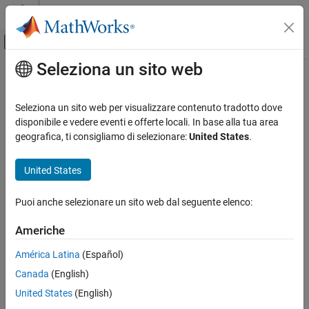
Vai al contenuto
MATLAB Help Center
Attiva/disattiva menu di navigazione off
Seleziona un sito web
Contenuto principale
Pagina iniziale della documentazione
Robotics and Autonomous Systems
Seleziona un sito web per visualizzare contenuto tradotto dove
Categoria
disponibile e vedere eventi e offerte locali. In base alla tua area
geografica, ti consigliamo di selezionare:
United States
.
Automated Driving Toolbox
How useful was this information?
Navigation Toolbox
United States
RoadRunner
RoadRunner Scenario
Puoi anche selezionare un sito web dal seguente elenco:
Robotics System Toolbox
Americhe
ROS Toolbox
América Latina
(Español)
Get Started with ROS Toolbox
Canada
(English)
Applications
United States
(English)
Network Access