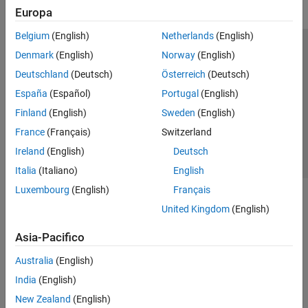
Custom Message Support
Europa
Bag File Logging and Analysis
Belgium
(English)
Netherlands
(English)
Specialized Messages
Node Generation and Deployment
Centro di fiducia
Marchi
Informativa sulla privacy
Denmark
(English)
Norway
(English)
ROS Toolbox Supported Hardware
Antipirateria
Stato dell'applicazione
Contatti
Deutschland
(Deutsch)
Österreich
(Deutsch)
Sensor Fusion and Tracking Toolbox
© 1994-2026 The MathWorks, Inc.
España
(Español)
Portugal
(English)
Simulink 3D Animation
Finland
(English)
Sweden
(English)
UAV Toolbox
Seleziona u
Italia
France
(Français)
Switzerland
Ireland
(English)
Deutsch
Italia
(Italiano)
English
Luxembourg
(English)
Français
United Kingdom
(English)
Asia-Pacifico
Australia
(English)
India
(English)
New Zealand
(English)