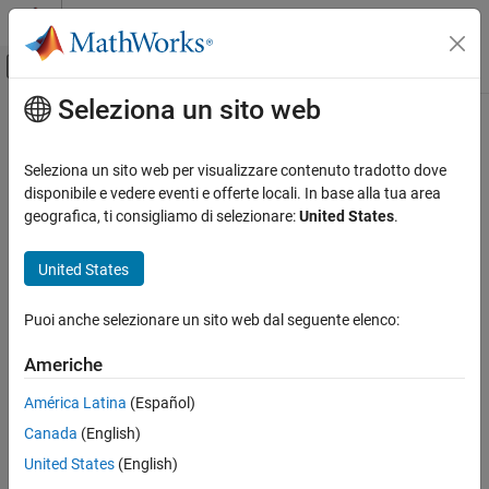
Vai al contenuto
MATLAB Help Center
Attiva/disattiva menu di navigazione off
Seleziona un sito web
Contenuto principale
Pagina iniziale della documentazione
Code Generation
Seleziona un sito web per visualizzare contenuto tradotto dove
disponibile e vedere eventi e offerte locali. In base alla tua area
geografica, ti consigliamo di selezionare:
United States
.
How useful was this information?
United States
Puoi anche selezionare un sito web dal seguente elenco:
Americhe
América Latina
(Español)
Canada
(English)
United States
(English)