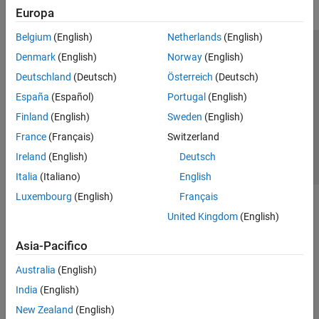
Europa
Belgium
(English)
Netherlands
(English)
Centro di fiducia
Marchi
Informativa sulla privacy
Denmark
(English)
Norway
(English)
Antipirateria
Stato dell'applicazione
Contatti
Deutschland
(Deutsch)
Österreich
(Deutsch)
© 1994-2026 The MathWorks, Inc.
España
(Español)
Portugal
(English)
Finland
(English)
Sweden
(English)
Seleziona u
Italia
France
(Français)
Switzerland
Ireland
(English)
Deutsch
Italia
(Italiano)
English
Luxembourg
(English)
Français
United Kingdom
(English)
Asia-Pacifico
Australia
(English)
India
(English)
New Zealand
(English)