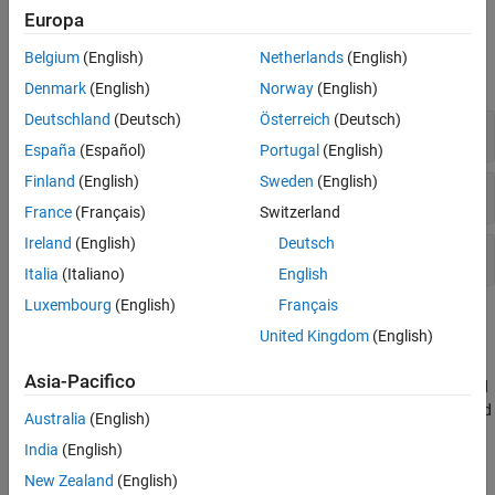
Europa
Funzioni
Belgium
(English)
Netherlands
(English)
espandi tutto
Denmark
(English)
Norway
(English)
Deutschland
(Deutsch)
Österreich
(Deutsch)
Creazione ed esportazione di progetti
España
(Español)
Portugal
(English)
Finland
(English)
Sweden
(English)
Individuazione delle dipendenze
France
(Français)
Switzerland
Ireland
(English)
Deutsch
Componentizzazione del progetto
Italia
(Italiano)
English
Luxembourg
(English)
Français
Argomenti
United Kingdom
(English)
What Are MATLAB Projects in Simulink?
Asia-Pacifico
Use projects to help you organize your work. Find all your required
files; manage and share files, settings, and user-defined tasks; and
Australia
(English)
interact with source control.
India
(English)
Create Project from Model
New Zealand
(English)