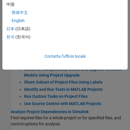
Create New Project Using Templates
中国
Create Templates for Standard Project Settings
简体中文
Explore Project Tools with Airframe Project
English
Try an example project to see how the tools can help you organize
日本
(日本語)
your work.
한국
(한국어)
Automatic Updates When Renaming, Deleting, or
Removing Project Files
Manage Shadowed and Dirty Model Files and Other
Contatta l’ufficio locale
Project Files
Check for Compatibility Issues and Upgrade Simulink
Models Using Project Upgrade
Share Subset of Project Files Using Labels
Identify and Run Tests in MATLAB Projects
Run Custom Tasks on Project Files
Use Source Control with MATLAB Projects
Analyze Project Dependencies in Simulink
Find required files for a whole project or for specified files, and
control options for analysis.