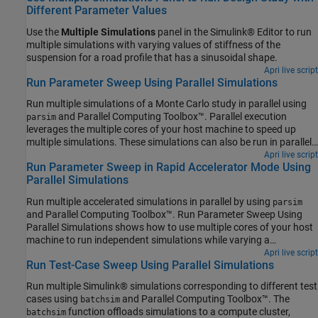
Different Parameter Values
Use the
Multiple Simulations
panel in the Simulink® Editor to run
multiple simulations with varying values of stiffness of the
suspension for a road profile that has a sinusoidal shape.
Apri live script
Run Parameter Sweep Using Parallel Simulations
Run multiple simulations of a Monte Carlo study in parallel using
and Parallel Computing Toolbox™. Parallel execution
parsim
leverages the multiple cores of your host machine to speed up
multiple simulations. These simulations can also be run in parallel
on compute clusters using MATLAB® Parallel Server™. If you do
Apri live script
Run Parameter Sweep in Rapid Accelerator Mode Using
not have Parallel Computing Toolbox or MATLAB Parallel Server,
Parallel Simulations
the simulations in this example run serially.
Run multiple accelerated simulations in parallel by using
parsim
and Parallel Computing Toolbox™. Run Parameter Sweep Using
Parallel Simulations shows how to use multiple cores of your host
machine to run independent simulations while varying a
parameter. In this example, use rapid accelerator mode to speed
Apri live script
Run Test-Case Sweep Using Parallel Simulations
up multiple simulations even further. If you do not have Parallel
Computing Toolbox or MATLAB Parallel Server™, the simulations in
Run multiple Simulink® simulations corresponding to different test
this example run serially.
cases using
and Parallel Computing Toolbox™. The
batchsim
function offloads simulations to a compute cluster,
batchsim