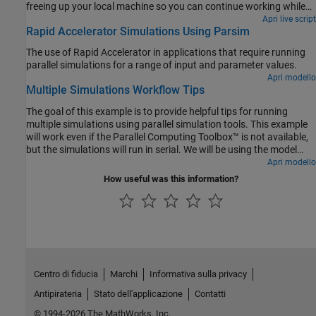
freeing up your local machine so you can continue working while
the batch job is processing. While
is useful for running
Apri live script
parsim
Rapid Accelerator Simulations Using Parsim
parallel simulations on local resources,
is useful for
batchsim
running a large number of computationally expensive simulations.
The use of Rapid Accelerator in applications that require running
If you do not have Parallel Computing Toolbox, the simulations in
parallel simulations for a range of input and parameter values.
this example will run serially.
Apri modello
Multiple Simulations Workflow Tips
The goal of this example is to provide helpful tips for running
multiple simulations using parallel simulation tools. This example
will work even if the Parallel Computing Toolbox™ is not available,
but the simulations will run in serial. We will be using the model
.
Apri modello
sldemo_suspn_3dof
How useful was this information?
Centro di fiducia
Marchi
Informativa sulla privacy
Antipirateria
Stato dell'applicazione
Contatti
© 1994-2026 The MathWorks, Inc.