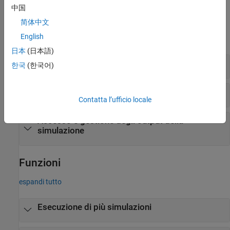
中国
Oggetti
简体中文
English
espandi tutto
日本
(日本語)
Esecuzione di più simulazioni su larga scala
한국
(한국어)
Esecuzione di più simulazioni
Contatta l’ufficio locale
Accesso e gestione degli output della
simulazione
Funzioni
espandi tutto
Esecuzione di più simulazioni