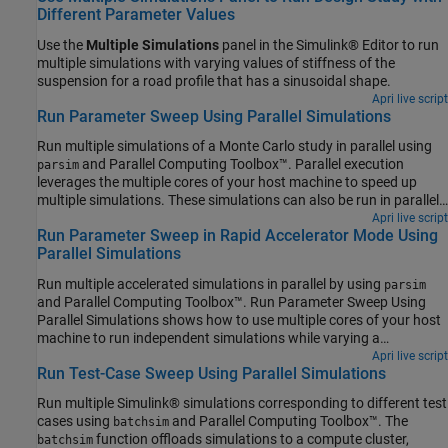
Different Parameter Values
Use the
Multiple Simulations
panel in the Simulink® Editor to run
multiple simulations with varying values of stiffness of the
suspension for a road profile that has a sinusoidal shape.
Apri live script
Run Parameter Sweep Using Parallel Simulations
Run multiple simulations of a Monte Carlo study in parallel using
and Parallel Computing Toolbox™. Parallel execution
parsim
leverages the multiple cores of your host machine to speed up
multiple simulations. These simulations can also be run in parallel
on compute clusters using MATLAB® Parallel Server™. If you do
Apri live script
Run Parameter Sweep in Rapid Accelerator Mode Using
not have Parallel Computing Toolbox or MATLAB Parallel Server,
Parallel Simulations
the simulations in this example run serially.
Run multiple accelerated simulations in parallel by using
parsim
and Parallel Computing Toolbox™. Run Parameter Sweep Using
Parallel Simulations shows how to use multiple cores of your host
machine to run independent simulations while varying a
parameter. In this example, use rapid accelerator mode to speed
Apri live script
Run Test-Case Sweep Using Parallel Simulations
up multiple simulations even further. If you do not have Parallel
Computing Toolbox or MATLAB Parallel Server™, the simulations in
Run multiple Simulink® simulations corresponding to different test
this example run serially.
cases using
and Parallel Computing Toolbox™. The
batchsim
function offloads simulations to a compute cluster,
batchsim