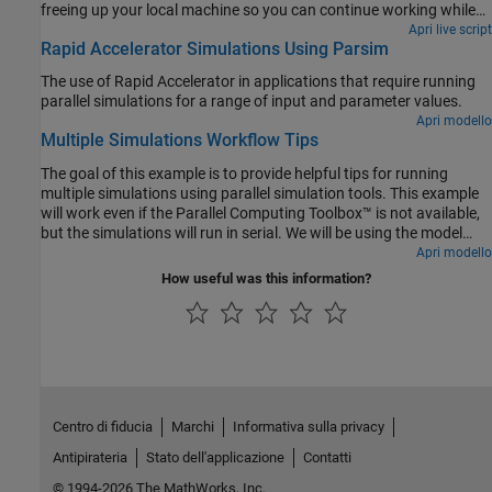
freeing up your local machine so you can continue working while
the batch job is processing. While
is useful for running
Apri live script
parsim
Rapid Accelerator Simulations Using Parsim
parallel simulations on local resources,
is useful for
batchsim
running a large number of computationally expensive simulations.
The use of Rapid Accelerator in applications that require running
If you do not have Parallel Computing Toolbox, the simulations in
parallel simulations for a range of input and parameter values.
this example will run serially.
Apri modello
Multiple Simulations Workflow Tips
The goal of this example is to provide helpful tips for running
multiple simulations using parallel simulation tools. This example
will work even if the Parallel Computing Toolbox™ is not available,
but the simulations will run in serial. We will be using the model
.
Apri modello
sldemo_suspn_3dof
How useful was this information?
Centro di fiducia
Marchi
Informativa sulla privacy
Antipirateria
Stato dell'applicazione
Contatti
© 1994-2026 The MathWorks, Inc.