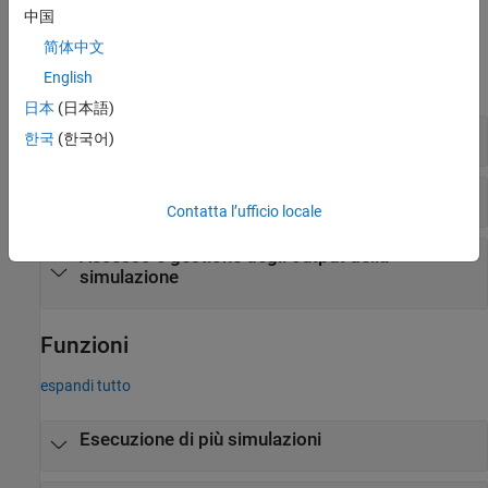
中国
Oggetti
简体中文
English
espandi tutto
日本
(日本語)
Esecuzione di più simulazioni su larga scala
한국
(한국어)
Esecuzione di più simulazioni
Contatta l’ufficio locale
Accesso e gestione degli output della
simulazione
Funzioni
espandi tutto
Esecuzione di più simulazioni