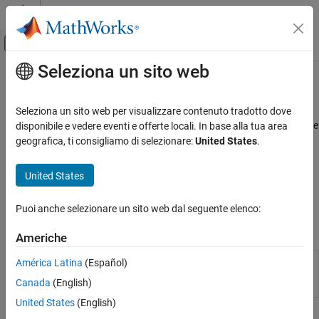
Vai al contenuto
MATLAB Help Center
Attiva/disattiva menu di navigazione off
Seleziona un sito web
Contenuto principale
Pagina iniziale della documentazione
Impostazione e configurazione
Simulink
Seleziona un sito web per visualizzare contenuto tradotto dove
Hardware supportato da Simulink
Installare il supporto hardware, aggiornare il firmware, configurare
disponibile e vedere eventi e offerte locali. In base alla tua area
Dispositivi Android
la connessione hardware
geografica, ti consigliamo di selezionare:
United States
.
®
®
Installare il supporto per i dispositivi Android
per Simulink
.
Categoria
L'installazione comprende il download e l'installazione del
United States
Impostazione e configurazione
pacchetto di supporto. Inoltre, vengono fornite guide su come
Modellazione
collegare un dispositivo Android al computer di sviluppo.
Puoi anche selezionare un sito web dal seguente elenco:
Esecuzione su dispositivo Android
Funzioni
Americhe
Display the installation
América Latina
(Español)
getAndroidSLSupportPkgToolPaths
paths to the third party
Canada
(English)
development tools
United States
(English)