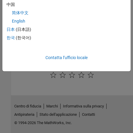
Description of how the
Simulink Support Package for Android
中国
Devices
retrieves hardware information from your Android device.
简体中文
Aggiornamento alla versione più recente di Android Studio
English
Aggiornare Android Studio all'ultima versione disponibile per il
日本
(日本語)
download.
한국
(한국어)
Grant Execute Permission on Gradle Folder
®
Grant execute permission on gradle folder in
Mac
and Windows
.
Contatta l’ufficio locale
How useful was this information?
Centro di fiducia
Marchi
Informativa sulla privacy
Antipirateria
Stato dell'applicazione
Contatti
© 1994-2026 The MathWorks, Inc.