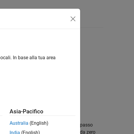
isposte
ocali. In base alla tua area
Asia-Pacifico
Australia
(English)
so da zero. La simulazione completa il passo
e, qualsiasi elemento vettoriale diverso da zero
India
(English)