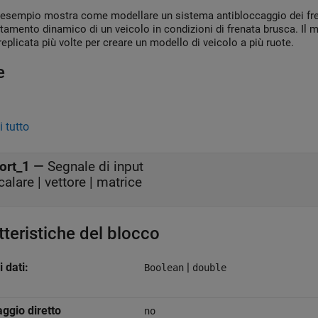
esempio mostra come modellare un sistema antibloccaggio dei fren
amento dinamico di un veicolo in condizioni di frenata brusca. Il 
eplicata più volte per creare un modello di veicolo a più ruote.
e
 tutto
ort_1
—
Segnale di input
calare | vettore | matrice
tteristiche del blocco
i dati:
|
Boolean
double
ggio diretto
no