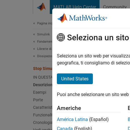
Vai al contenuto
MATLAB Help Center
Community
Document
Pagina iniziale della documentazione
Simulink
Sto
Seleziona un sit
Fondamenti dell’ambiente di Simulink
Librerie di blocchi
Arresta
Seleziona un sito web per visualizza
Dissipazioni
geografica, ti consigliamo di selezi
Stop Simulation
espandi
IN QUESTA PAGINA
United States
Descrizione
Esempi
Puoi anche selezionare un sito web 
Porte
Americhe
Caratteristiche del blocco
Desc
Funzionalità estese
América Latina
(Español)
Il bloc
Cronologia versioni
tempora
Canada
(English)