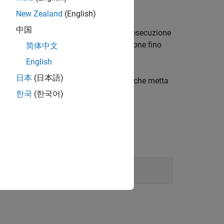
New Zealand
(English)
中国
ator
, l'azione di arresto avviene dopo l'esecuzione
one di arresto non interrompe l'esecuzione fino
简体中文
English
日本
(日本語)
a la simulazione. Per creare un blocco che metta
cks
.
한국
(한국어)
or