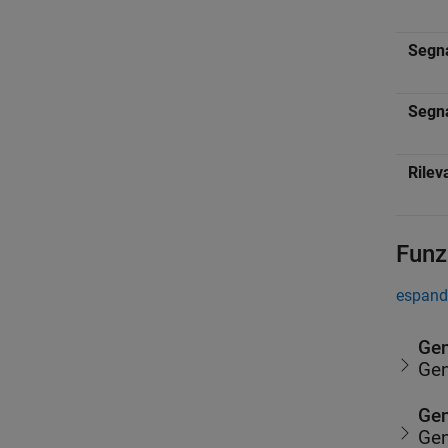
Segna
Segna
Rilev
Funz
espandi
Gen
Gen
Gen
Gen