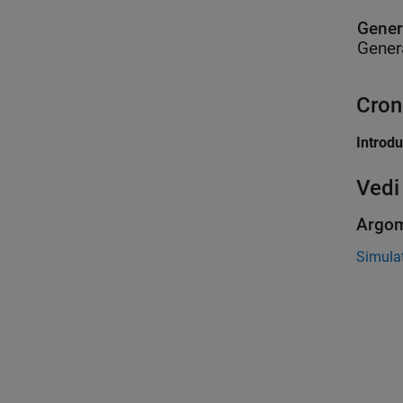
Gener
Gener
Cron
Introd
Vedi
Argom
Simulat