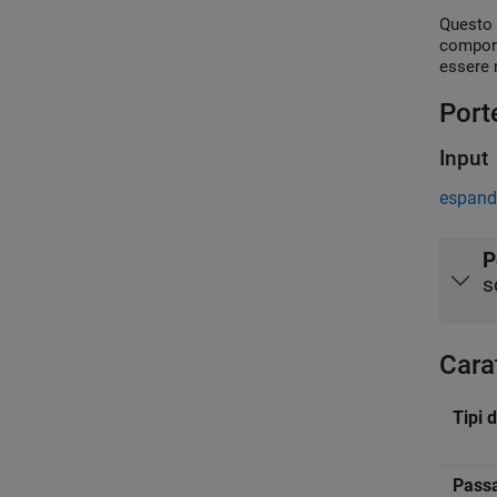
Questo 
comport
essere r
Port
Input
espandi
P
s
Cara
Tipi d
Passa