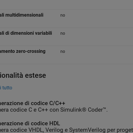
li multidimensionali
no
li di dimensioni variabili
no
amento zero-crossing
no
ionalità estese
 tutto
erazione di codice C/C++
era codice C e C++ con Simulink® Coder™.
erazione di codice HDL
era codice VHDL, Verilog e SystemVerilog per proget