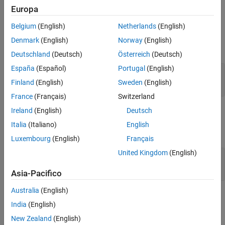
example
Europa
Version History
See Also
Belgium
(English)
Netherlands
(English)
Input Arguments
Denmark
(English)
Norway
(English)
expand all
Deutschland
(Deutsch)
Österreich
(Deutsch)
España
(Español)
Portugal
(English)
—
Link
myLink
object
slreq.Link
Finland
(English)
Sweden
(English)
France
(Français)
Switzerland
Ireland
(English)
Deutsch
Output Arguments
Italia
(Italiano)
English
expand all
Luxembourg
(English)
Français
United Kingdom
(English)
— Label that identifies destination of link
label
character vector
Asia-Pacifico
Australia
(English)
Examples
India
(English)
expand all
New Zealand
(English)