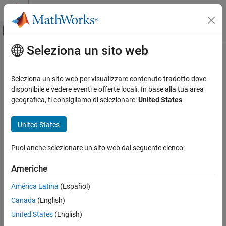
Vai al contenuto
MATLAB Help Center
Attiva/disattiva menu di navigazione off
Seleziona un sito web
Contenuto principale
Pagina iniziale della documentazione
getDestinationLabel
Ingegneria dei sistemi
Seleziona un sito web per visualizzare contenuto tradotto dove
Verifica, convalida e test
Class:
slreq.Link
disponibile e vedere eventi e offerte locali. In base alla tua area
Namespace:
slreq
geografica, ti consigliamo di selezionare:
United States
.
Requirements Toolbox
Link Requirements
Get label that identifies link destination
United States
Create Requirement Links
Since R2023a
expand all in page
Puoi anche selezionare un sito web dal seguente elenco:
getDestinationLabel
Syntax
ON THIS PAGE
Americhe
label = getDestinationLabel(myLink)
Syntax
Description
América Latina
(Español)
Description
Canada
(English)
Input Arguments
returns the label that
= getDestinationLabel(
)
label
myLink
identifies the destination of the link,
.
myLink
Output Arguments
United States
(English)
Examples