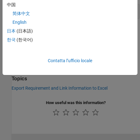
中国
Return Destination Labels of Links
简体中文
English
Version History
日本
(日本語)
한국
(한국어)
Introduced in R2023a
See Also
Contatta l’ufficio locale
|
|
getIncomingTypeLabel
getOutgoingTypeLabel
getSourceLabel
Topics
Export Requirement and Link Information to Excel
How useful was this information?