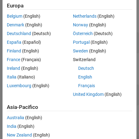
Description
Europa
Input Arguments
Input Arguments
Belgium
(English)
Netherlands
(English)
Output Arguments
expand all
Denmark
(English)
Norway
(English)
Examples
Deutschland
(Deutsch)
Österreich
(Deutsch)
Tips
—
Link object
myLink
Version History
España
(Español)
Portugal
(English)
object
slreq.Link
See Also
Finland
(English)
Sweden
(English)
France
(Français)
Switzerland
Output Arguments
Ireland
(English)
Deutsch
expand all
Italia
(Italiano)
English
Luxembourg
(English)
Français
— Link source
src
United Kingdom
(English)
struct
Asia-Pacifico
Examples
Australia
(English)
India
(English)
expand all
New Zealand
(English)