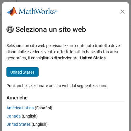
Vai al contenuto
MATLAB Help Center
Attiva/disattiva menu di navigazione off
Seleziona un sito web
Contenuto principale
Pagina iniziale della documentazione
source
Ingegneria dei sistemi
Seleziona un sito web per visualizzare contenuto tradotto dove
Verifica, convalida e test
Class:
slreq.Link
disponibile e vedere eventi e offerte locali. In base alla tua area
Namespace:
slreq
geografica, ti consigliamo di selezionare:
United States
.
Requirements Toolbox
Link Requirements
Get link source
United States
Create Requirement Links
expand all in page
Puoi anche selezionare un sito web dal seguente elenco:
Requirements Toolbox
Syntax
Link Requirements
Americhe
src = source(myLink)
Track and Visualize Links
Description
América Latina
(Español)
source
Canada
(English)
returns a link source of the link
.
src = source(
)
myLink
myLink
ON THIS PAGE
United States
(English)
Syntax
example