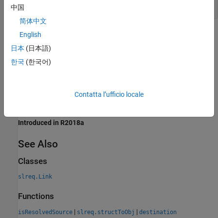
Get a Link Source
中国
简体中文
Tips
English
日本
(日本語)
To get the object associated with the link destination
한국
(한국어)
structure, use
.
slreq.structToObj
To check if the link source is resolved, use
.
isResolvedSource
Contatta l’ufficio locale
Version History
Introduced in R2018a
See Also
Classes
slreq.Link
Functions
|
|
isResolvedSource
slreq.structToObj
destination