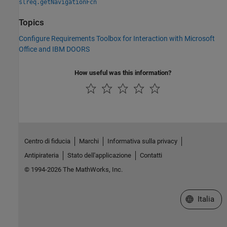
slreq.getNavigationFcn
Topics
Configure Requirements Toolbox for Interaction with Microsoft
Office and IBM DOORS
How useful was this information?
Centro di fiducia
Marchi
Informativa sulla privacy
Antipirateria
Stato dell'applicazione
Contatti
© 1994-2026 The MathWorks, Inc.
Seleziona u
Italia