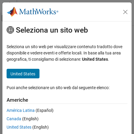
Vai al contenuto
MATLAB Help Center
Attiva/disattiva menu di navigazione off
Seleziona un sito web
Contenuto principale
Pagina iniziale della documentazione
navigateToExternalArtifact
Ingegneria dei sistemi
Seleziona un sito web per visualizzare contenuto tradotto dove
Verifica, convalida e test
Class:
slreq.Reference
disponibile e vedere eventi e offerte locali. In base alla tua area
Namespace:
slreq
geografica, ti consigliamo di selezionare:
United States
.
Requirements Toolbox
Integrate Requirements from Third-Party
Navigate from imported referenced requirement to original
United States
Tools
requirement
Import and Integrate Requirements
Puoi anche selezionare un sito web dal seguente elenco:
expand all in page
navigateToExternalArtifact
Syntax
Americhe
ON THIS PAGE
navigateToExternalArtifact(ref)
Syntax
América Latina
(Español)
Description
Canada
(English)
Description
Input Arguments
United States
(English)
Examples
navigates to the requirement
navigateToExternalArtifact(
)
ref