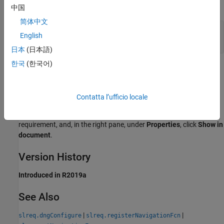
expand all
中国
简体中文
Navigate to Requirements in External
English
Documents
日本
(日本語)
한국
(한국어)
Alternative Functionality
App
Contatta l’ufficio locale
You can also use the
Requirements Editor
to navigate to the
requirement in the external document. Select a referenced
requirement, and, in the right pane, under
Properties
, click
Show in
document
.
Version History
Introduced in R2019a
See Also
|
|
slreq.dngConfigure
slreq.registerNavigationFcn