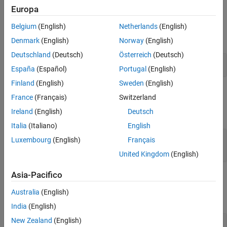
Europa
Limitations
Examples
Version History
Belgium
(English)
Netherlands
(English)
See Also
expand all
Denmark
(English)
Norway
(English)
Deutschland
(Deutsch)
Österreich
(Deutsch)
Delete Leading and Trailing Spaces from String
España
(Español)
Portugal
(English)
Finland
(English)
Sweden
(English)
Input Arguments
France
(Français)
Switzerland
Ireland
(English)
Deutsch
expand all
Italia
(Italiano)
English
— Input string
str
Luxembourg
(English)
Français
string scalar
United Kingdom
(English)
Asia-Pacifico
Output Arguments
Australia
(English)
expand all
India
(English)
New Zealand
(English)
— Output string
newStr