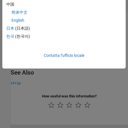
string scalar
中国
简体中文
Limitations
English
日本
(日本語)
This operator does not support the use of
Simulink.Bus
한국
(한국어)
object fields.
Version History
Contatta l’ufficio locale
Introduced in R2022b
See Also
strip
How useful was this information?