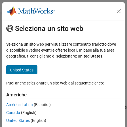
Vai al contenuto
MATLAB Help Center
Attiva/disattiva menu di navigazione off
Seleziona un sito web
Contenuto principale
Pagina iniziale della documentazione
strtrim
Ingegneria dei sistemi
Seleziona un sito web per visualizzare contenuto tradotto dove
Verifica, convalida e test
Remove leading and trailing white space from string in
disponibile e vedere eventi e offerte locali. In base alla tua area
Requirements Table block
geografica, ti consigliamo di selezionare:
United States
.
Requirements Toolbox
Since R2022b
Author and Validate Requirements
expand all in page
United States
Model and Validate Requirements
Syntax
Puoi anche selezionare un sito web dal seguente elenco:
strtrim
newStr = strtrim(str)
Description
ON THIS PAGE
Americhe
Syntax
removes the leading and trailing
= strtrim(
)
newStr
str
América Latina
(Español)
Description
whitespace characters from the string
. Use this operator in the
str
Canada
(English)
Examples
Requirements Table
block.
Input Arguments
United States
(English)
example
Output Arguments