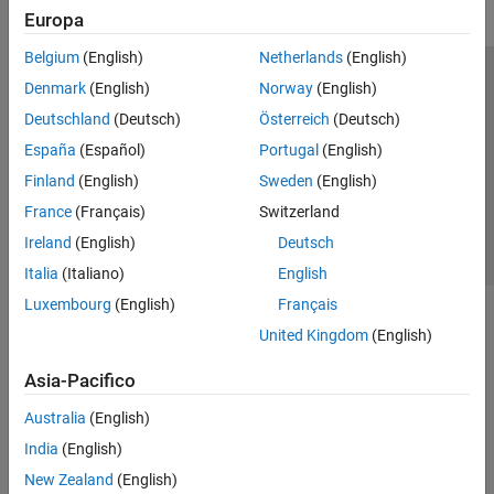
Simulation and Analysis
Europa
Model Import
Belgium
(English)
Netherlands
(English)
Deployment
Simscape Mechanical Interfaces
Centro di fiducia
Marchi
Informativa sulla privacy
Denmark
(English)
Norway
(English)
Antipirateria
Stato dell'applicazione
Contatti
Deutschland
(Deutsch)
Österreich
(Deutsch)
© 1994-2026 The MathWorks, Inc.
España
(Español)
Portugal
(English)
Finland
(English)
Sweden
(English)
Seleziona u
Italia
France
(Français)
Switzerland
Ireland
(English)
Deutsch
Italia
(Italiano)
English
Luxembourg
(English)
Français
United Kingdom
(English)
Asia-Pacifico
Australia
(English)
India
(English)
New Zealand
(English)