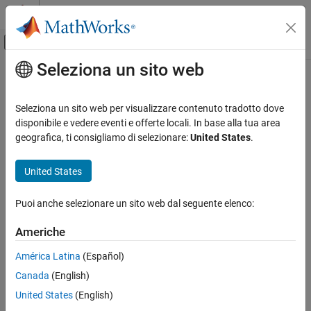
Vai al contenuto
MATLAB Help Center
Attiva/disattiva menu di navigazione off
Seleziona un sito web
Contenuto principale
Pagina iniziale della documentazione
Physical Modeling
Seleziona un sito web per visualizzare contenuto tradotto dove
Categoria
disponibile e vedere eventi e offerte locali. In base alla tua area
geografica, ti consigliamo di selezionare:
United States
.
Simscape
How useful was this information?
Simscape Battery
United States
Simscape Driveline
Simscape Electrical
Puoi anche selezionare un sito web dal seguente elenco:
Simscape Fluids
Americhe
Simscape Multibody
América Latina
(Español)
Get Started with Simscape Multibody
Canada
(English)
Applications
United States
(English)
Multibody Modeling