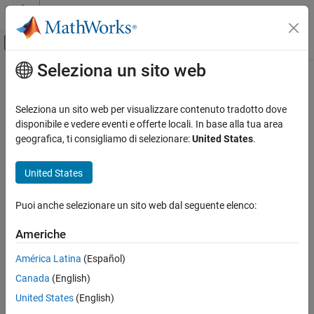
Vai al contenuto
MATLAB Help Center
Attiva/disattiva menu di navigazione off
Seleziona un sito web
Contenuto principale
Pagina iniziale della documentazione
forward
Modellazione event-based
Seleziona un sito web per visualizzare contenuto tradotto dove
Inoltrare un messaggio
disponibile e vedere eventi e offerte locali. In base alla tua area
Stateflow
geografica, ti consigliamo di selezionare:
United States
.
Programmazione dei grafici
espandi tutto nella pagina
Sintassi per gli stati e le transizioni
Sintassi
United States
Sintassi del linguaggio di azione
forward(message_in_name,message_out_name)
Puoi anche selezionare un sito web dal seguente elenco:
Stateflow
Descrizione
Simulazione in Simulink
Americhe
inoltra un
forward(
,
)
message_in_name
message_out_name
Dati, eventi e messaggi
messaggio valido in input o locale a una coda locale o a una porta
América Latina
(Español)
Messaggi
di output. Dopo aver inoltrato un messaggio, un grafico può
Canada
(English)
rimuovere un altro messaggio dalla coda nello stesso passo
forward
temporale.
United States
(English)
IN QUESTA PAGINA