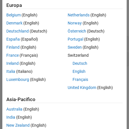
esempio
Sintassi
Europa
Descrizione
Belgium
(English)
Netherlands
(English)
Esempi
Esempi
Denmark
(English)
Norway
(English)
Cronologia versioni
espandi tutto
Deutschland
(Deutsch)
Österreich
(Deutsch)
Vedi anche
España
(Español)
Portugal
(English)
Inoltro di un messaggio di input
Finland
(English)
Sweden
(English)
France
(Français)
Switzerland
Inoltro di un messaggio locale
Ireland
(English)
Deutsch
Italia
(Italiano)
English
Cronologia versioni
Luxembourg
(English)
Français
Introdotto in R2015b
United Kingdom
(English)
Vedi anche
Asia-Pacifico
Australia
(English)
receive
India
(English)
Argomenti
New Zealand
(English)