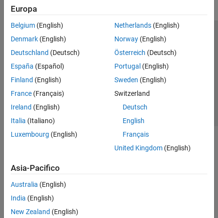
Europa
Belgium
(English)
Netherlands
(English)
Centro di fiducia
Marchi
Informativa sulla privacy
Denmark
(English)
Norway
(English)
Antipirateria
Stato dell'applicazione
Contatti
Deutschland
(Deutsch)
Österreich
(Deutsch)
© 1994-2026 The MathWorks, Inc.
España
(Español)
Portugal
(English)
Finland
(English)
Sweden
(English)
Seleziona u
Italia
France
(Français)
Switzerland
Ireland
(English)
Deutsch
Italia
(Italiano)
English
Luxembourg
(English)
Français
United Kingdom
(English)
Asia-Pacifico
Australia
(English)
India
(English)
New Zealand
(English)