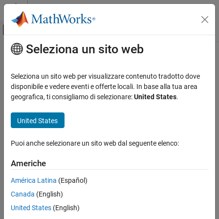
Vai al contenuto
MATLAB Help Center
Attiva/disattiva menu di navigazione off
Seleziona un sito web
Contenuto principale
Pagina iniziale della documentazione
Modellazione event-based
Seleziona un sito web per visualizzare contenuto tradotto dove
Categoria
disponibile e vedere eventi e offerte locali. In base alla tua area
geografica, ti consigliamo di selezionare:
United States
.
SimEvents
How useful was this information?
Stateflow
United States
Guida introduttiva a Stateflow
Applicazioni
Puoi anche selezionare un sito web dal seguente elenco:
Programmazione dei grafici
Americhe
Simulazione in Simulink
Esecuzione in MATLAB
América Latina
(Español)
Verifica e generazione di codice
Canada
(English)
United States
(English)