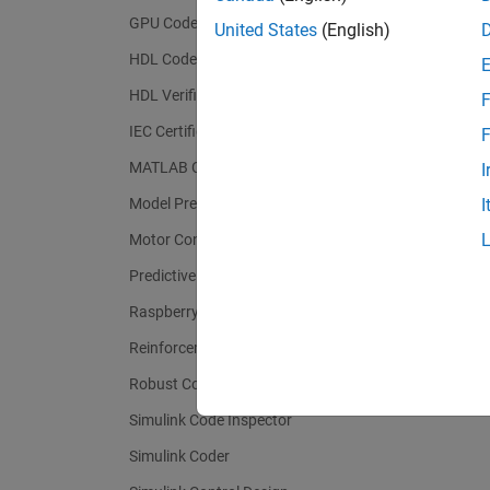
GPU Coder
United States
(English)
HDL Coder
HDL Verifier
F
IEC Certification Kit
F
MATLAB Coder
I
Model Predictive Control Toolbox
I
Motor Control Blockset
Predictive Maintenance Toolbox
Raspberry Pi Blockset
Reinforcement Learning Toolbox
Robust Control Toolbox
Simulink Code Inspector
Simulink Coder