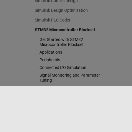
Simulink Control Design
Simulink Design Optimization
Simulink PLC Coder
STM32 Microcontroller Blockset
Get Started with STM32
Microcontroller Blockset
Applications
Peripherals
Connected I/O Simulation
Signal Monitoring and Parameter
Tuning
Deployment and Validation
STM32 MBED Based Boards
System Identification Toolbox
Centro di fiducia
Marchi
Informativa sulla privacy
An
© 1994-2026 The MathWorks, Inc.