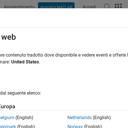
Apprendimento
Accedi
Acquista MATLAB
ation
Examples
Functions
Blocks
Videos
Answer
o web
re contenuto tradotto dove disponibile e vedere eventi e offerte l
How useful was this informat
onare:
United States
.
dal seguente elenco:
Europa
Belgium
(English)
Netherlands
(English)
Denmark
(English)
Norway
(English)