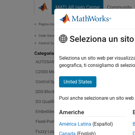
Vai al contenuto
MATLAB Help Center
Community
Document
Pagina iniziale della documentazione
Code Generation
Seleziona un sit
Control Systems
Categoria
Seleziona un sito web per visualizza
AUTOSAR Blockset
geografica, ti consigliamo di selezi
C2000 Microcontroller Blockset
United States
Control System Toolbox
DDS Blockset
Puoi anche selezionare un sito web 
DO Qualification Kit
Americhe
Embedded Coder
Fixed-Point Designer
América Latina
(Español)
Fuzzy Logic Toolbox
Canada
(English)