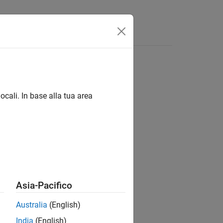
s
ocali. In base alla tua area
ion?
Asia-Pacifico
Australia
(English)
India
(English)