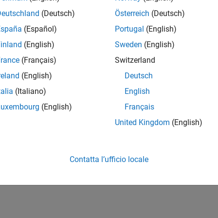
Deutschland
(Deutsch)
Österreich
(Deutsch)
España
(Español)
Portugal
(English)
inland
(English)
Sweden
(English)
rance
(Français)
Switzerland
reland
(English)
Deutsch
talia
(Italiano)
English
Luxembourg
(English)
Français
United Kingdom
(English)
Contatta l’ufficio locale