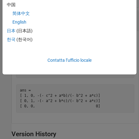
中国
简体中文
Compute Reduced Row Echelon Form of
Symbolic Matrix
English
日本
(日本語)
Compute the reduced row echelon form of the following
한국
(한국어)
symbolic matrix.
Contatta l’ufficio locale
syms a b c

A = [a b c; b c a; a + b, b + c, c + a];

rref(A)
ans =

[ 1, 0, -(- c^2 + a*b)/(- b^2 + a*c)]

[ 0, 1, -(- a^2 + b*c)/(- b^2 + a*c)]

[ 0, 0,                            0]
Version History