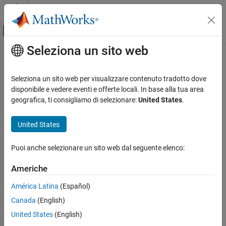
Vai al contenuto
MATLAB Help Center
Attiva/disattiva menu di navigazione off
Seleziona un sito web
Contenuto principale
Pagina iniziale della documentazione
rref
Mathematics and Optimization
Seleziona un sito web per visualizzare contenuto tradotto dove
Reduced row echelon form of matrix (Gauss-Jordan elimination)
disponibile e vedere eventi e offerte locali. In base alla tua area
Symbolic Math Toolbox
geografica, ti consigliamo di selezionare:
United States
.
Mathematics
collapse all in page
Linear Algebra
Syntax
United States
rref
rref(A)
Puoi anche selezionare un sito web dal seguente elenco:
Description
ON THIS PAGE
Syntax
Americhe
computes the reduced row echelon form of the symbolic
rref(A)
Description
matrix
. If the elements of a matrix contain free symbolic
A
América Latina
(Español)
Examples
variables,
regards the matrix as nonzero.
rref
Canada
(English)
Version History
To solve a system of linear equations, use
.
See Also
linsolve
United States
(English)