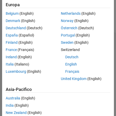
example
Europa
Belgium
(English)
Netherlands
(English)
Examples
Denmark
(English)
Norway
(English)
collapse all
Deutschland
(Deutsch)
Österreich
(Deutsch)
España
(Español)
Portugal
(English)
Compute Reduced Row Echelon Form of
Numeric Matrix
Finland
(English)
Sweden
(English)
France
(Français)
Switzerland
Compute the reduced row echelon form of the magic square
Ireland
(English)
Deutsch
matrix.
Italia
(Italiano)
English
Luxembourg
(English)
Français
rref(sym(magic(4)))
United Kingdom
(English)
Asia-Pacifico
ans =

[ 1, 0, 0,  1]

Australia
(English)
[ 0, 1, 0,  3]

[ 0, 0, 1, -3]

India
(English)
[ 0, 0, 0,  0]
New Zealand
(English)