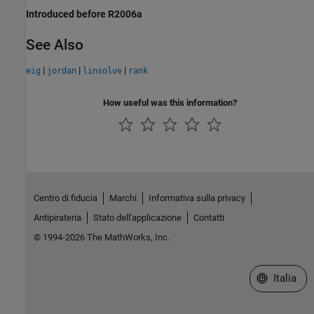
Introduced before R2006a
See Also
|
|
|
eig
jordan
linsolve
rank
How useful was this information?
Centro di fiducia
Marchi
Informativa sulla privacy
Antipirateria
Stato dell'applicazione
Contatti
© 1994-2026 The MathWorks, Inc.
Seleziona u
Italia