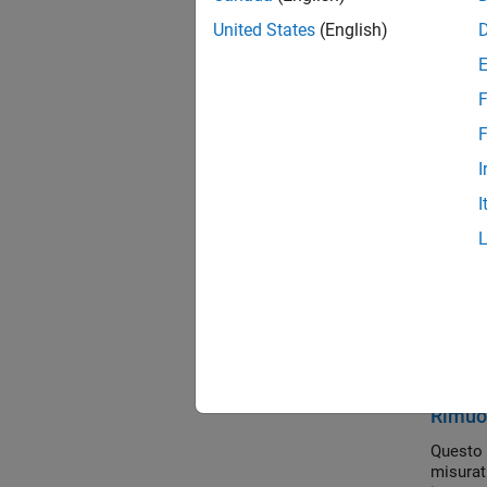
Analisi
United States
(English)
Questo 
F
Identif
Identif
F
I
Regolar
I
Aggiorn
Rimuovi
Questo 
Hampel
Esem
Rimuov
Questo 
misurat