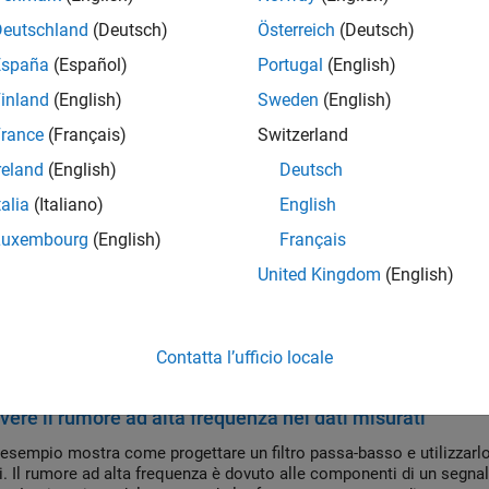
 di picco dei dati
Deutschland
(Deutsch)
Österreich
(Deutsch)
esempio mostra come eseguire un'analisi di base dei picchi di 
España
(Español)
Portugal
(English)
inland
(English)
Sweden
(English)
icare i dati campionati in modo irregolare
icare i dati campionati in modo irregolare in un canale ThingSpe
rance
(Français)
Switzerland
reland
(English)
Deutsch
izzare i dati campionati in modo irregolare
talia
(Italiano)
English
a i timestamp dei dati in un canale ThingSpeak ™ per rimuovere l
Luxembourg
(English)
Français
 i valori anomali dai tuoi dati
United Kingdom
(English)
esempio mostra come rilevare e rimuovere i valori anomali nei d
.
Contatta l’ufficio locale
pi in primo piano
ere il rumore ad alta frequenza nei dati misurati
esempio mostra come progettare un filtro passa-basso e utilizzarlo 
i. Il rumore ad alta frequenza è dovuto alle componenti di un segna