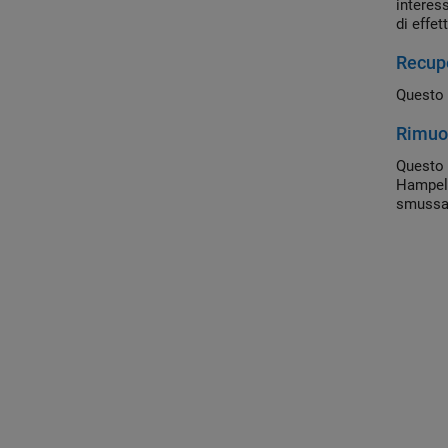
interes
di effe
segnale
Recupe
Questo 
Rimuov
Questo 
Hampel.
smussar