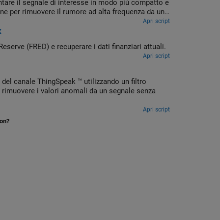
tare il segnale di interesse in modo più compatto e
une per rimuovere il rumore ad alta frequenza da un
Apri script
x
erve (FRED) e recuperare i dati finanziari attuali.
Apri script
del canale ThingSpeak ™ utilizzando un filtro
a rimuovere i valori anomali da un segnale senza
Apri script
ion?