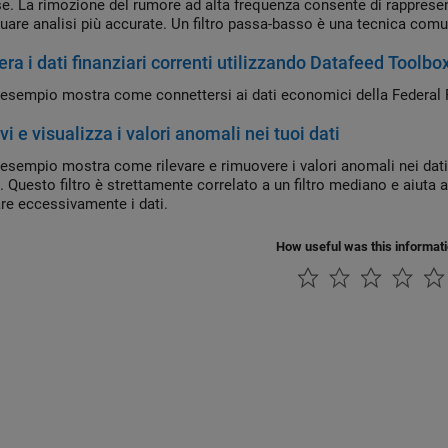
se. La rimozione del rumore ad alta frequenza consente di rappresen
ttuare analisi più accurate. Un filtro passa-basso è una tecnica com
.
ra i dati finanziari correnti utilizzando Datafeed Toolbo
esempio mostra come connettersi ai dati economici della Federal Res
i e visualizza i valori anomali nei tuoi dati
esempio mostra come rilevare e rimuovere i valori anomali nei dati 
 Questo filtro è strettamente correlato a un filtro mediano e aiuta 
e eccessivamente i dati.
How useful was this informat