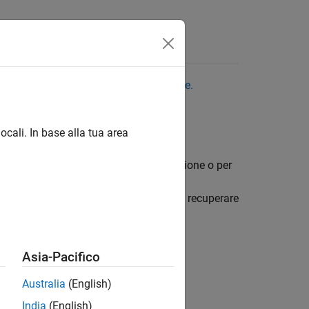
 per vedere l'ultima versione in inglese.
ocali. In base alla tua area
elaborare i tuoi dati per la visualizzazione o per
te significativi. Ad esempio, è possibile recuperare
 di interesse.
Asia-Pacifico
Australia
(English)
ingSpeak ™ ignorando i valori NaN.
India
(English)