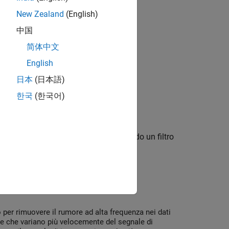
New Zealand
(English)
dati nel canale ThingSpeak ™.
中国
简体中文
ak™.
English
日本
(日本語)
한국
(한국어)
e irregolarità.
ati del canale ThingSpeak ™ utilizzando un filtro
per rimuovere il rumore ad alta frequenza nei dati
le che variano più velocemente del segnale di