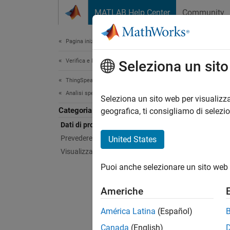
Vai al contenuto
MATLAB Help Center
Community
Document
Pagina iniziale della documentazione
Verifica e Misurazione
Seleziona un sit
Questa 
ThingSpeak
Dati
Analisi specializzata con MATLAB
Seleziona un sito web per visualizza
Categoria
geografica, ti consigliamo di selezi
Utilizz
Dati di processo
attivar
Prevedere con i dati
United States
È possi
Visualizza i dati
dati fin
Puoi anche selezionare un sito web 
Argo
Americhe
Trova l
América Latina
(Español)
Questo 
Canada
(English)