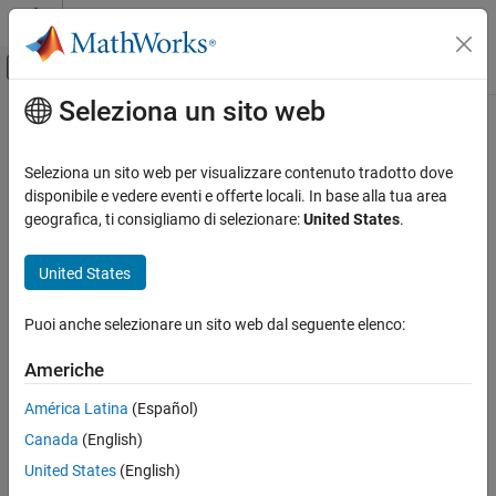
Vai al contenuto
MATLAB Help Center
Attiva/disattiva menu di navigazione off
Seleziona un sito web
Contenuto principale
Pagina iniziale della documentazione
Elaborazione di immagini e Computer Vision
Seleziona un sito web per visualizzare contenuto tradotto dove
disponibile e vedere eventi e offerte locali. In base alla tua area
geografica, ti consigliamo di selezionare:
United States
.
How useful was this information?
United States
Puoi anche selezionare un sito web dal seguente elenco:
Americhe
América Latina
(Español)
Canada
(English)
United States
(English)