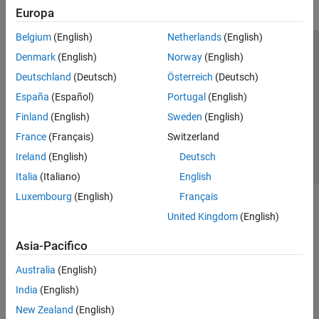
Europa
Belgium
(English)
Netherlands
(English)
Centro di fiducia
Marchi
Informativa sulla privacy
Denmark
(English)
Norway
(English)
Antipirateria
Stato dell'applicazione
Contatti
Deutschland
(Deutsch)
Österreich
(Deutsch)
© 1994-2026 The MathWorks, Inc.
España
(Español)
Portugal
(English)
Finland
(English)
Sweden
(English)
Seleziona u
Italia
France
(Français)
Switzerland
Ireland
(English)
Deutsch
Italia
(Italiano)
English
Luxembourg
(English)
Français
United Kingdom
(English)
Asia-Pacifico
Australia
(English)
India
(English)
New Zealand
(English)