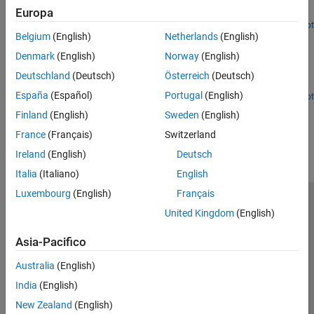
Europa
Calculate the position of a STA in an IEEE 802.11az network.
Open Live Script
Belgium
(English)
Netherlands
(English)
Three-Dimensional Indoor Positioning with 802.11az
Fingerprinting and Deep Learning
Denmark
(English)
Norway
(English)
Train a convolutional neural network for IEEE 802.11az
Deutschland
(Deutsch)
Österreich
(Deutsch)
localization and positioning.
España
(Español)
Portugal
(English)
Open Live Script
How useful was this information?
Finland
(English)
Sweden
(English)
France
(Français)
Switzerland
Ireland
(English)
Deutsch
Italia
(Italiano)
English
Luxembourg
(English)
Français
Centro di fiducia
Marchi
Informativa sulla privacy
United Kingdom
(English)
Antipirateria
Stato dell'applicazione
Contatti
Asia-Pacifico
© 1994-2026 The MathWorks, Inc.
Australia
(English)
India
(English)
Seleziona u
Italia
New Zealand
(English)