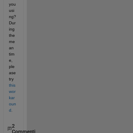
you 
usi
ng? 
Dur
ing 
the 
me
an 
tim
e, 
ple
ase 
try
this 
wor
kar
oun
d
.
2
Commenti