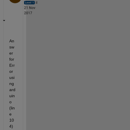
il
21 Nov
2017
An
sw
er 
for 
Err
or 
usi
ng 
ard
uin
o 
(lin
e 
10
4) 