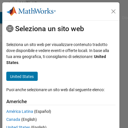
Vai al contenuto
MATLAB
Answers
ATLAB Answers
File Exchange
Cody
AI Chat Playground
Dis
Seleziona un sito web
Seleziona un sito web per visualizzare contenuto tradotto
I can not
dove disponibile e vedere eventi e offerte locali. In base alla
tua area geografica, ti consigliamo di selezionare:
United
connect
States
.
my
arduino
United States
to
Puoi anche selezionare un sito web dal seguente elenco:
MATLAB
Americhe
Hien
América Latina
(Español)
Ngoc
Canada
(English)
10 Nov
United States
(English)
2013