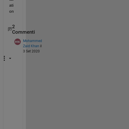
ati
on
2
Commenti
Mohammed
Zaid Khan
il
3 Set 2020
t
h
a
n
k
s
, 
i 
f