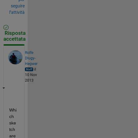
seguire
l’attività
Risposta
accettata
Rolfe
Dlugy-
Hegwer
il
10 Nov
2013
Whi
ch 
ske
tch 
are 