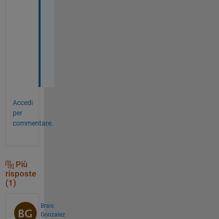
u
n
s 
w
e
l
l
Accedi
per
commentare.
Più
risposte
(1)
Brais
Gonzalez