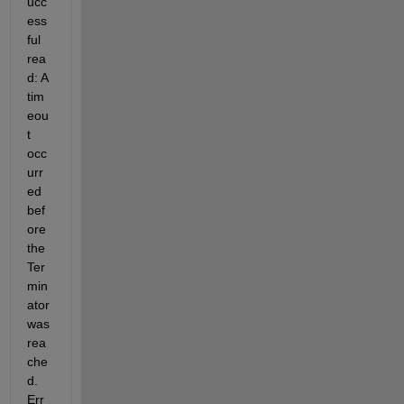
ucc
ess
ful 
rea
d: A 
tim
eou
t 
occ
urr
ed 
bef
ore 
the 
Ter
min
ator 
was 
rea
che
d. 
Err