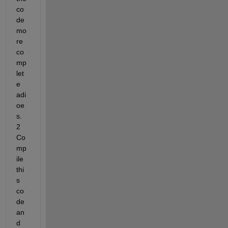
co
de 
mo
re 
co
mp
let
e 
adi
oe
s. 
2 
Co
mp
ile 
thi
s 
co
de 
an
d 