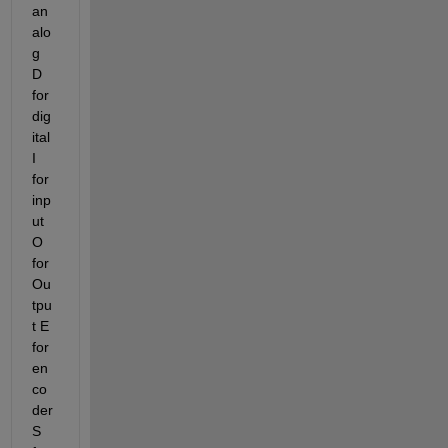
an
alo
g 
D 
for 
dig
ital 
I 
for 
inp
ut 
O 
for 
Ou
tpu
t E 
for 
en
co
der 
S 