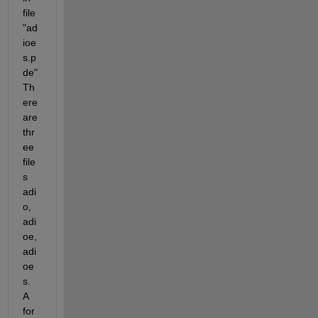
file 
"ad
ioe
s.p
de" 
Th
ere 
are 
thr
ee 
file
s 
adi
o, 
adi
oe, 
adi
oe
s. 
A 
for 