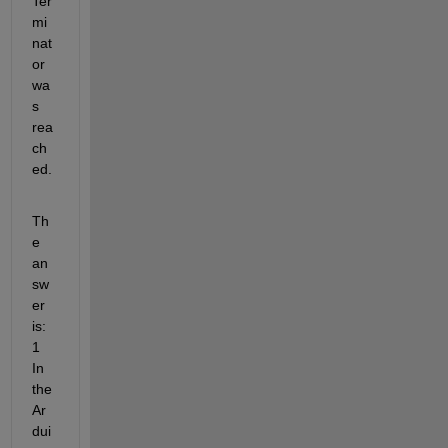
Ter
mi
nat
or 
wa
s 
rea
ch
ed.
Th
e 
an
sw
er 
is: 
1 
In 
the 
Ar
dui