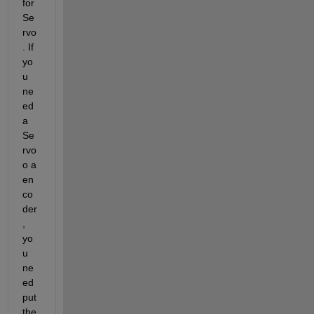
for 
Se
rvo
. If 
yo
u 
ne
ed 
a 
Se
rvo 
o a 
en
co
der
, 
yo
u 
ne
ed 
put 
the 