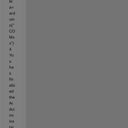
te 
a=
ard
uin
o("
CO
Mx
x") 
4 
Yo
u 
ha
s 
fin
aliz
ed 
the 
Ar
dui
no 
ins
tal