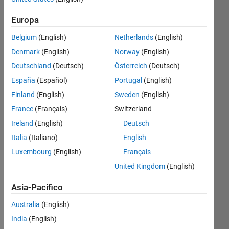
2
Europa
Risposte
Belgium
(English)
Netherlands
(English)
Risposta
Denmark
(English)
Norway
(English)
accettata
Deutschland
(Deutsch)
Österreich
(Deutsch)
Aggiornato
España
(Español)
Portugal
(English)
14 Feb
Finland
(English)
Sweden
(English)
2021
France
(Français)
Switzerland
30
Ireland
(English)
Deutsch
Visualizzazioni
(30 giorni)
Italia
(Italiano)
English
Luxembourg
(English)
Français
United Kingdom
(English)
Asia-Pacifico
Australia
(English)
India
(English)