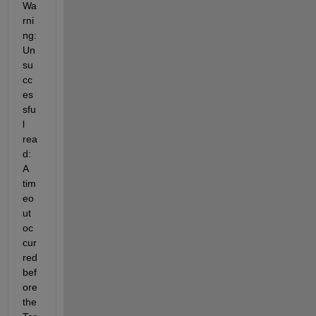
Wa
rni
ng: 
Un
su
cc
es
sfu
l 
rea
d: 
A 
tim
eo
ut 
oc
cur
red 
bef
ore 
the 