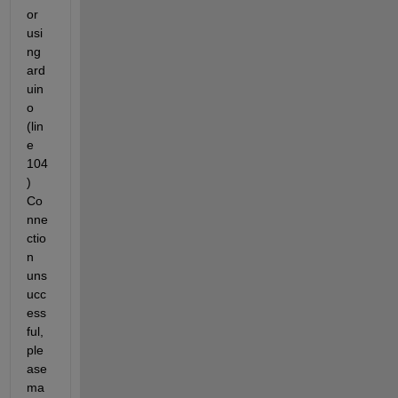
or 
usi
ng 
ard
uin
o 
(lin
e 
104
) 
Co
nne
ctio
n 
uns
ucc
ess
ful, 
ple
ase 
ma