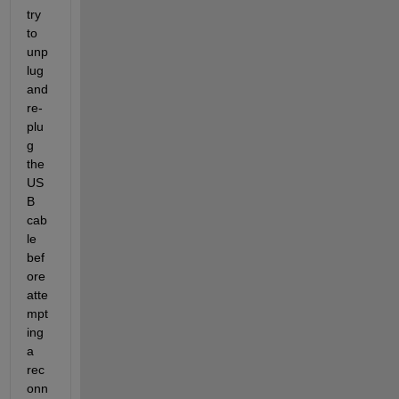
try 
to 
unp
lug 
and 
re-
plu
g 
the 
US
B 
cab
le 
bef
ore 
atte
mpt
ing 
a 
rec
onn