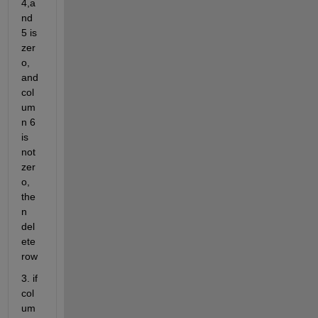
4,a
nd 
5 is 
zer
o, 
and 
col
um
n 6 
is 
not 
zer
o, 
the
n 
del
ete 
row
3. if 
col
um