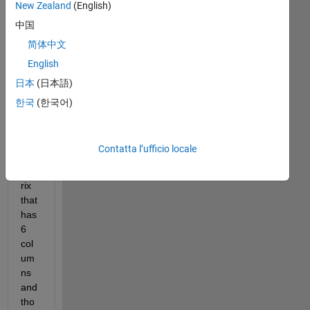
New Zealand
(English)
中国
Mostra
commenti
简体中文
meno
English
recenti
日本
(日本語)
한국
(한국어)
I 
hav
Contatta l’ufficio locale
e a 
mat
rix 
that 
has 
6 
col
um
ns 
and 
tho