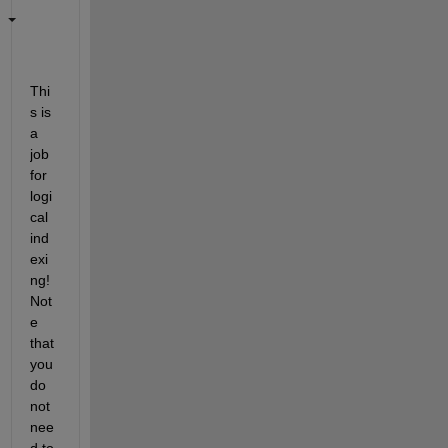
Thi
s is 
a 
job 
for 
logi
cal 
ind
exi
ng! 
Not
e 
that 
you 
do 
not 
nee
d to 