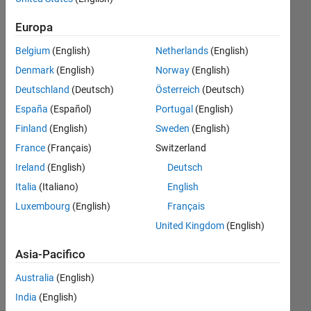
column
Europa
values?
Belgium
(English)
Netherlands
(English)
Denmark
(English)
Norway
(English)
Leah
Deutschland
(Deutsch)
Österreich
(Deutsch)
12 Nov
2013
España
(Español)
Portugal
(English)
5
Finland
(English)
Sweden
(English)
Risposte
France
(Français)
Switzerland
Ireland
(English)
Deutsch
Risposta
accettata
Italia
(Italiano)
English
Luxembourg
(English)
Français
Aggiornato
United Kingdom
(English)
24 Ott
2022
Asia-Pacifico
48
Visualizzazioni
Australia
(English)
(30 giorni)
India
(English)