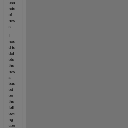
usa
nds 
of 
row
s.
I 
nee
d to 
del
ete 
the 
row
s 
bas
ed 
on 
the 
foll
owi
ng 
con