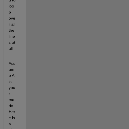
loo
p 
ove
r all 
the 
line
s at 
all
Ass
um
e A 
is 
you
r 
mat
rix. 
Her
e is 
a 