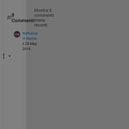
Mostra 6
8
commenti
Commenti
meno
recenti
Nathaniel
H Werner
il 24 Mag
2018
S
i
m
i
l
a
r 
q
u
e