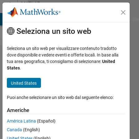
Vai al contenuto
MATLAB
Answers
ATLAB Answers
File Exchange
Cody
AI Chat Playground
Dis
Seleziona un sito web
Seleziona un sito web per visualizzare contenuto tradotto
How
dove disponibile e vedere eventi e offerte locali. In base alla
tua area geografica, ti consigliamo di selezionare:
United
can I
States
.
delete
certain
United States
rows of
Puoi anche selezionare un sito web dal seguente elenco:
a
matrix
Americhe
based
América Latina
(Español)
on
Canada
(English)
specific
United States
(English)