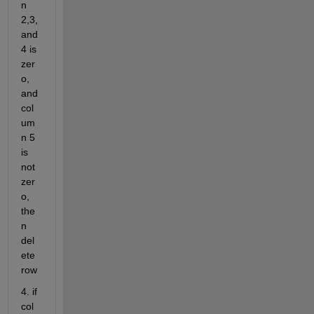
n 
2,3,
and 
4 is 
zer
o, 
and 
col
um
n 5 
is 
not 
zer
o, 
the
n 
del
ete 
row
4. if 
col