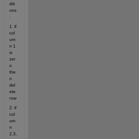
diti
ons
:
1. if 
col
um
n 1 
is 
zer
o 
the
n 
del
ete 
row
2. if 
col
um
n 
2,3,