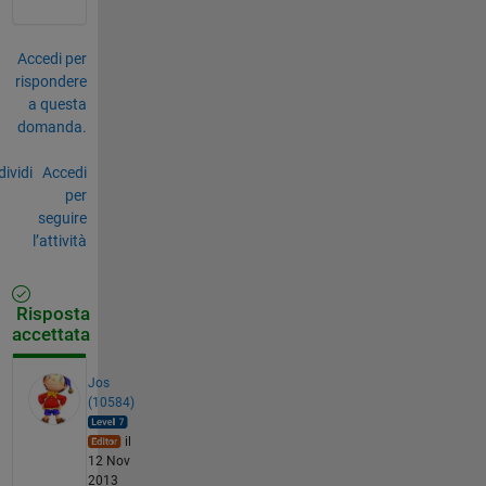
Accedi per
rispondere
a questa
domanda.
ividi
Accedi
per
seguire
l’attività
Risposta
accettata
Jos
(10584)
il
12 Nov
2013