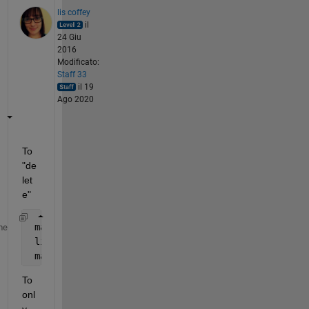
lis coffey
il
24 Giu
2016
Modificato:
Staff 33
il 19
Ago 2020
To 
"de
let
e"
 matrix = eye(5);
%5x5 identity matrix
me
 list_o_cols_to_delete = [1 3 5];
 matrix(:,list_o_cols_to_delete) = []
To 
onl