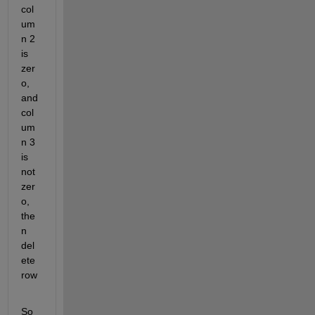
col
um
n 2 
is 
zer
o, 
and 
col
um
n 3 
is 
not 
zer
o, 
the
n 
del
ete 
row
So