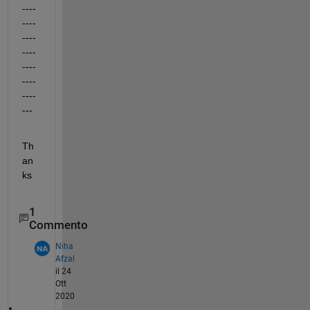
----
----
----
----
----
----
----
---
Th
an
ks
1
Commento
Niha
Afzal
il 24
Ott
2020