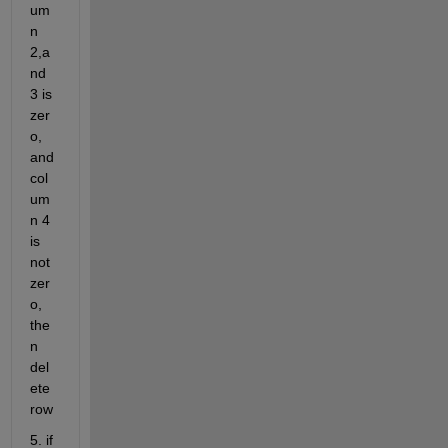
um
n 
2,a
nd 
3 is 
zer
o, 
and 
col
um
n 4 
is 
not 
zer
o, 
the
n 
del
ete 
row
5. if 