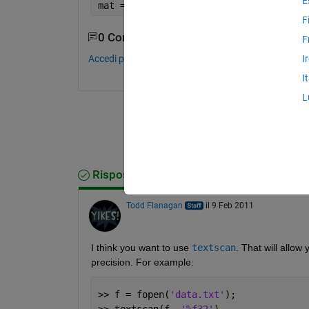
E
mat = dlmread(
'a.txt'
);
F
0 Commenti
F
Accedi per commentare.
I
I
L
Risposta accettata
Todd Flanagan
il 9 Feb 2011
I think you want to use
textscan
. That will allow
precision. For example:
>> f = fopen(
'data.txt'
);
>> textscan(f, 
'%f32'
)