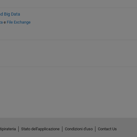
nd Big Data
za
e
File Exchange
ipirateria
Stato dell'applicazione
Condizioni d'uso
Contact Us