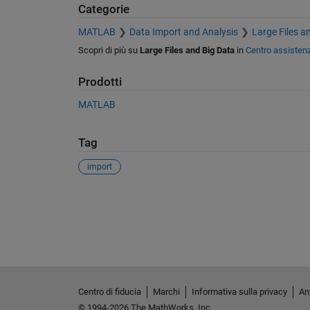
Categorie
MATLAB
Data Import and Analysis
Large Files a
Scopri di più su
Large Files and Big Data
in
Centro assisten
Prodotti
MATLAB
Tag
import
Vedere anche
Centro di fiducia
Marchi
Informativa sulla privacy
Ant
© 1994-2026 The MathWorks, Inc.