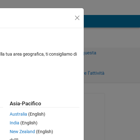
Accedi per rispondere a questa
lla tua area geografica, ti consigliamo di
domanda.
Condividi
Accedi per seguire l’attività
Richiesto:
Asia-Pacifico
Baoqiang
Australia
(English)
il 9 Feb 2011
India
(English)
Accettato:
New Zealand
(English)
Copy
Todd Flanagan