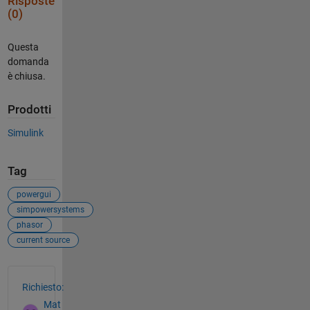
Risposte
(0)
Questa
domanda
è chiusa.
Prodotti
Simulink
Tag
powergui
simpowersystems
phasor
current source
Vedere anche
Richiesto:
Mat