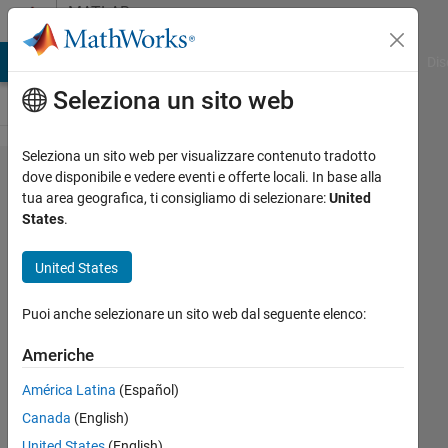
Vai al contenuto
MATLAB
Answers
ATLAB Answers
File Exchange
Cody
AI Chat Playground
Dis
Seleziona un sito web
Seleziona un sito web per visualizzare contenuto tradotto
PowerGUI
dove disponibile e vedere eventi e offerte locali. In base alla
tua area geografica, ti consigliamo di selezionare:
United
interpretation
States
.
of current
source in
United States
phasor
Puoi anche selezionare un sito web dal seguente elenco:
simulation
Americhe
Mat
América Latina
(Español)
Nub
Canada
(English)
7 Feb
United States
(English)
2014