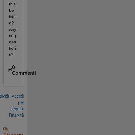
this 
be 
fixe
d? 
Any 
sug
ges
tion
s?
0
Commenti
ividi
Accedi
per
seguire
l’attività