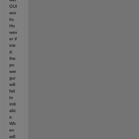
GUI 
wor
ks. 
Ho
wev
er if 
trie
d, 
the 
po
wer
gui 
will 
fail 
to 
initi
aliz
e. 
Wh
en 
will 