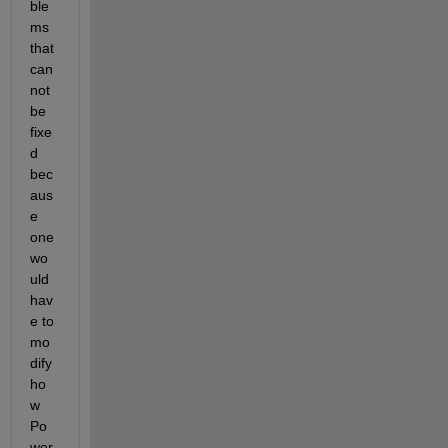
ble
ms 
that 
can
not 
be 
fixe
d 
bec
aus
e 
one 
wo
uld 
hav
e to 
mo
dify 
ho
w 
Po
wer