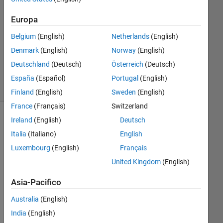
0
Europa
Risposte
Aggiornato
Belgium
(English)
Netherlands
(English)
20 Ago
Denmark
(English)
Norway
(English)
2021
Deutschland
(Deutsch)
Österreich
(Deutsch)
5
Visualizzazioni
España
(Español)
Portugal
(English)
(30 giorni)
Finland
(English)
Sweden
(English)
France
(Français)
Switzerland
Ireland
(English)
Deutsch
Informazioni
Italia
(Italiano)
English
Questa
Luxembourg
(English)
Français
domanda
è
United Kingdom
(English)
chiusa.
Asia-Pacifico
Riaprila
per
Australia
(English)
modificarla
India
(English)
o