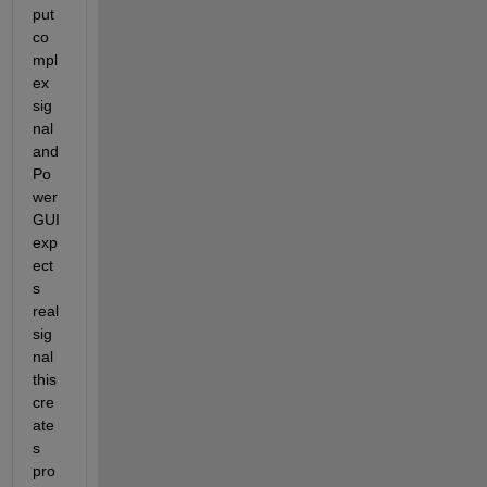
put 
co
mpl
ex 
sig
nal 
and 
Po
wer
GUI 
exp
ect
s 
real 
sig
nal 
this 
cre
ate
s 
pro