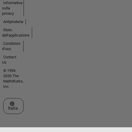
Informativa
sulla
privacy
Antipirateria
Stato
dell'applicazione
Condizioni
d'uso
Contact
Us
© 1994-
2026 The
MathWorks,
Inc.
Seleziona un sito web
Italia