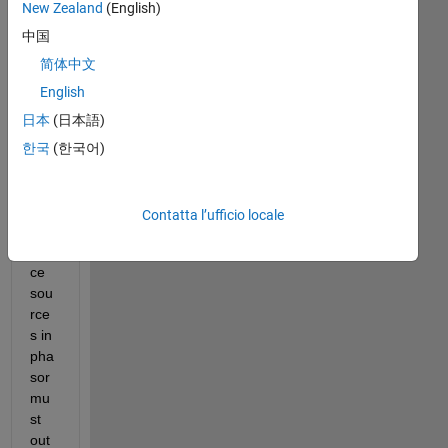
per
New Zealand
(English)
rispondere.
中国
简体中文
English
日本
(日本語)
한국
(한국어)
Contatta l’ufficio locale
Sin
ce 
sou
rce
s in 
pha
sor 
mu
st 
out