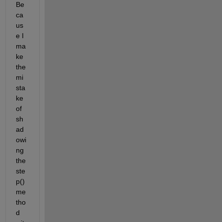
Be
ca
us
e I 
ma
ke 
the 
mi
sta
ke 
of 
sh
ad
owi
ng 
the 
ste
p() 
me
tho
d 