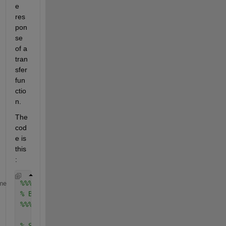
e 
res
pon
se 
of a 
tran
sfer 
fun
ctio
n.
The 
cod
e is 
this
:
%%%%%%%%%%%%%%%%%%%%%%%%%%%%%%%%%%%%%%%%%%%%%%%%%%%
me
% BODE PLOT OF SUSPENTIONS TRANSFER FUNCTION
%%%%%%%%%%%%%%%%%%%%%%%%%%%%%%%%%%%%%%%%%%%%%%%%%%%
% Suspentions Transfer Function