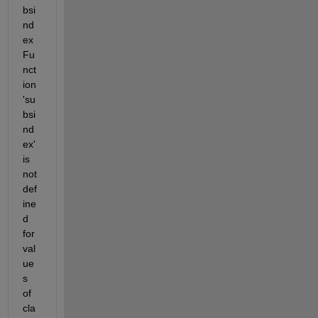
bsi
nd
ex 
Fu
nct
ion 
'su
bsi
nd
ex' 
is 
not 
def
ine
d 
for 
val
ue
s 
of 
cla