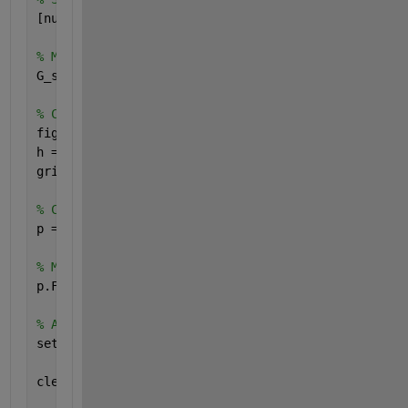
[num, den] = suspension(240, 16e3, 980, 36, 160e3);
% Make Suspentions Transfer Function
G_s = tf(num, den);
% Create a Bode plot with plot handle h
figure(
'name'
, 
'Bode plot of Suspentions Transfer F
h = bodeplot(G_s);
grid;
% Create a plot options handle p
p = getoptions(h);
% Modify frequency units
p.FreqUnits = 
'Hz'
;
% Apply plot options to the Bode plot and render
setoptions(h, p);
clear 
h p
;