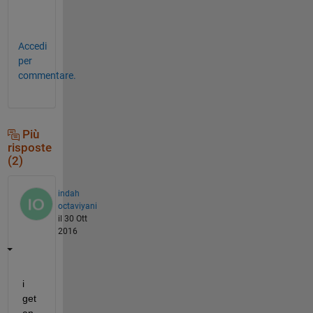
p
.
Accedi
per
commentare.
Più
risposte
(2)
indah
octaviyani
il 30 Ott
2016
i 
get 