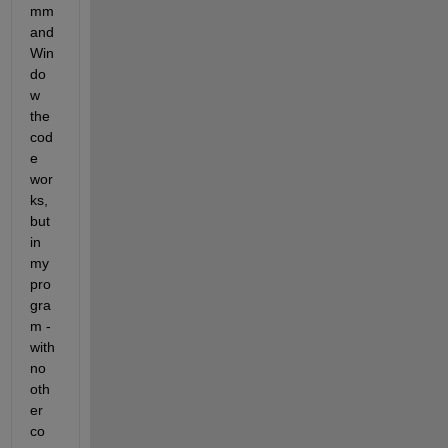
mm
and 
Win
do
w 
the 
cod
e 
wor
ks, 
but 
in 
my 
pro
gra
m - 
with 
no 
oth
er 
co