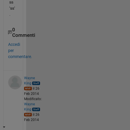
ss 
'ss'
.
0
Commenti
Accedi
per
commentare.
Wayne
King
il 26
Feb 2014
Modificato:
Wayne
King
il 26
Feb 2014