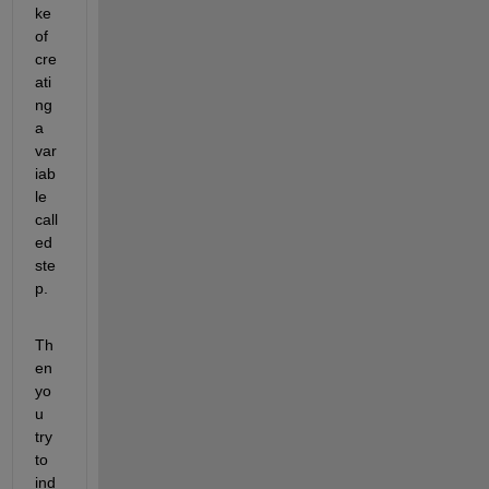
ke 
of 
cre
ati
ng 
a 
var
iab
le 
call
ed 
ste
p.
Th
en 
yo
u 
try 
to 
ind