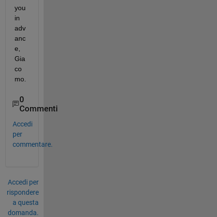
you 
in 
adv
anc
e, 
Gia
co
mo.
0
Commenti
Accedi
per
commentare.
Accedi per
rispondere
a questa
domanda.