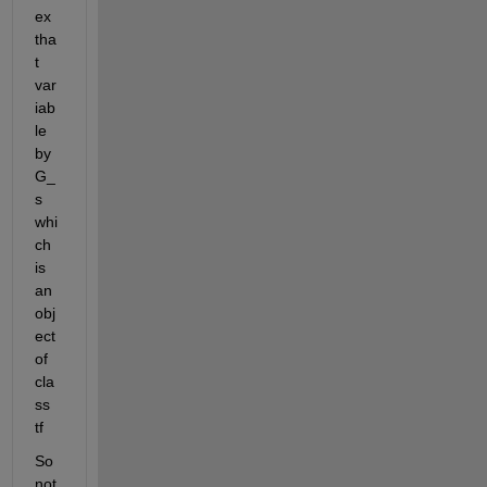
ex 
tha
t 
var
iab
le 
by 
G_
s 
whi
ch 
is 
an 
obj
ect 
of 
cla
ss 
tf
So 
not