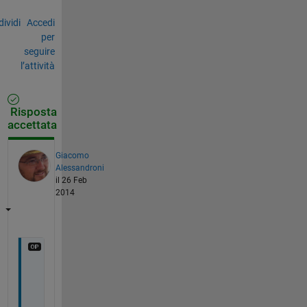
ividi
Accedi
per
seguire
l’attività
Risposta
accettata
Giacomo
Alessandroni
il 26 Feb
2014
T
h
a