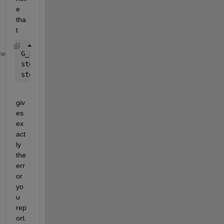
e 
tha
t
G_s = tf(num, den);
me
step = randn(10,1);
step(G_s)
giv
es 
ex
act
ly 
the 
err
or 
yo
u 
rep
ort. 