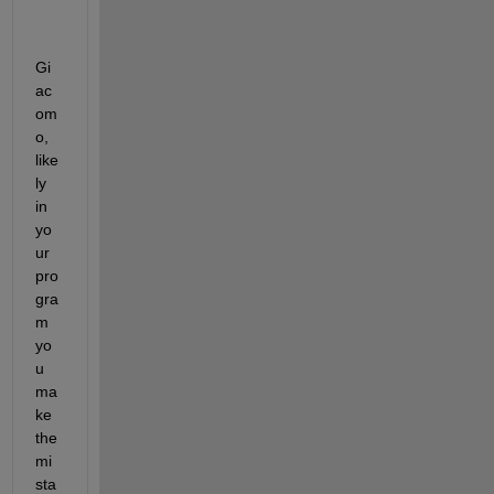
Gi
ac
om
o, 
like
ly 
in 
yo
ur 
pro
gra
m 
yo
u 
ma
ke 
the 
mi
sta