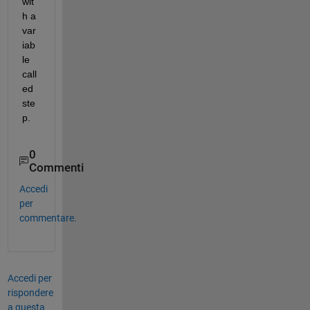
wit
h a 
var
iab
le 
call
ed 
ste
p.
0
Commenti
Accedi
per
commentare.
Accedi per
rispondere
a questa