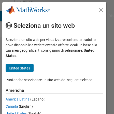
Vai al contenuto
MATLAB
Answers
ATLAB Answers
File Exchange
Cody
AI Chat Playground
Dis
Seleziona un sito web
Seleziona un sito web per visualizzare contenuto tradotto
Function
dove disponibile e vedere eventi e offerte locali. In base alla
tua area geografica, ti consigliamo di selezionare:
United
'subsindex'
States
.
is not
defined for
United States
values of
Puoi anche selezionare un sito web dal seguente elenco:
class 'tf'.
Americhe
Giacomo
América Latina
(Español)
Alessandroni
Canada
(English)
26 Feb
United States
(English)
2014