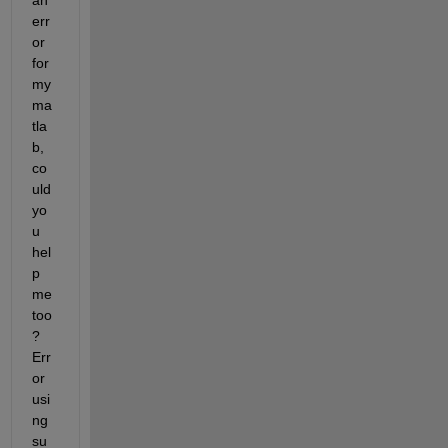
an 
err
or 
for 
my 
ma
tla
b, 
co
uld 
yo
u 
hel
p 
me 
too
? 
Err
or 
usi
ng 
su