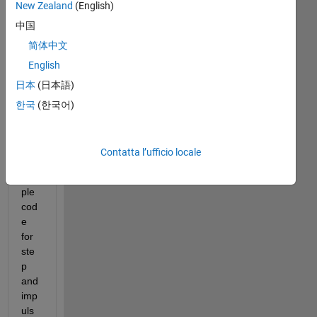
New Zealand
(English)
Hi 
中国
to 
简体中文
all.
English
I 
日本
(日本語)
hav
e 
한국
(한국어)
try 
to 
writ
Contatta l’ufficio locale
e a 
sim
ple 
cod
e 
for 
ste
p 
and 
imp
uls