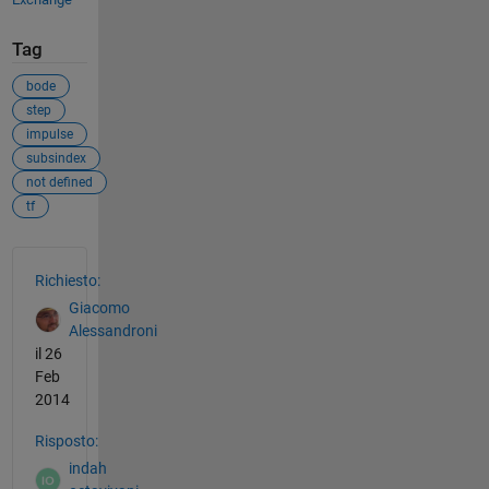
Tag
bode
step
impulse
subsindex
not defined
tf
Vedere anche
Richiesto:
Giacomo
Alessandroni
il 26
Feb
2014
Risposto:
indah