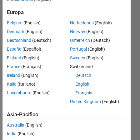
3
Europa
Risposte
Belgium
(English)
Netherlands
(English)
Risposta
Denmark
(English)
Norway
(English)
accettata
Deutschland
(Deutsch)
Österreich
(Deutsch)
Aggiornato
España
(Español)
Portugal
(English)
30 Ott
Finland
(English)
Sweden
(English)
2016
France
(Français)
Switzerland
59
Ireland
(English)
Deutsch
Visualizzazioni
(30 giorni)
Italia
(Italiano)
English
Luxembourg
(English)
Français
United Kingdom
(English)
Asia-Pacifico
Australia
(English)
India
(English)