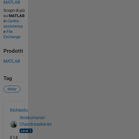
MATLAB
Scopri di più
su
MATLAB
in
Centro
assistenza
e
File
Exchange
Prodotti
MATLAB
Tag
delay
Vedere anche
Richiesto:
Sivakumaran
Chandrasekaran
il 14