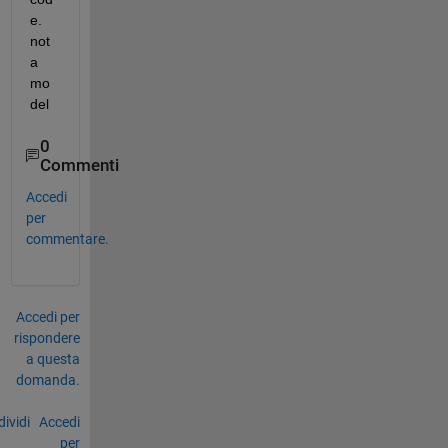
e. 
not 
a 
mo
del
0
Commenti
Accedi
per
commentare.
Accedi per
rispondere
a questa
domanda.
ividi
Accedi
per