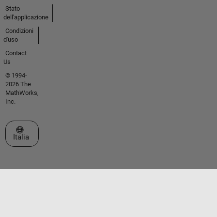
Stato
dell'applicazione
Condizioni
d'uso
Contact
Us
© 1994-
2026 The
MathWorks,
Inc.
Seleziona un sito web
Italia