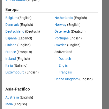
2014
Europa
1
Risposta
Belgium
(English)
Netherlands
(English)
Denmark
(English)
Norway
(English)
Aggiornato
Deutschland
(Deutsch)
Österreich
(Deutsch)
14 Mar
2014
España
(Español)
Portugal
(English)
15
Finland
(English)
Sweden
(English)
Visualizzazioni
France
(Français)
Switzerland
(30 giorni)
Ireland
(English)
Deutsch
Italia
(Italiano)
English
Luxembourg
(English)
Français
United Kingdom
(English)
Asia-Pacifico
Australia
(English)
India
(English)