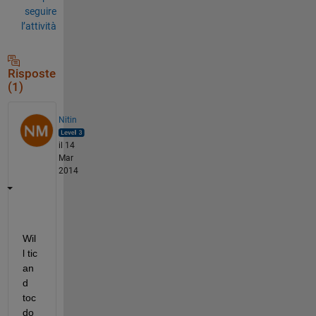
seguire
l’attività
Risposte
(1)
Nitin
il 14
Mar
2014
Wil
l tic 
an
d 
toc 
do 