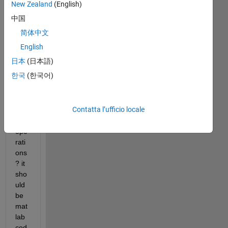
ho
New Zealand
(English)
w 
中国
to 
简体中文
calc
ulat
English
e 
日本
(日本語)
del
한국
(한국어)
ay 
bet
we
Contatta l’ufficio locale
en 
two 
ope
rati
ons
? it 
sho
uld 
be 
mat
lab 
cod