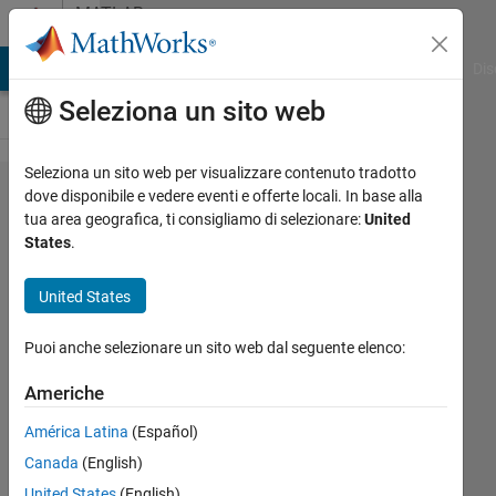
Vai al contenuto
MATLAB
Answers
ATLAB Answers
File Exchange
Cody
AI Chat Playground
Dis
Seleziona un sito web
Seleziona un sito web per visualizzare contenuto tradotto
how to
dove disponibile e vedere eventi e offerte locali. In base alla
tua area geografica, ti consigliamo di selezionare:
United
calculate
States
.
delay
between
United States
two
Puoi anche selezionare un sito web dal seguente elenco:
operations?
Americhe
Sivakumaran
América Latina
(Español)
Chandrasekaran
Canada
(English)
United States
(English)
14 Mar