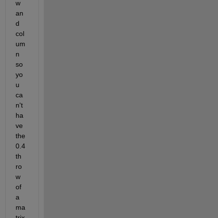
w 
an
d 
col
um
n 
so 
yo
u 
ca
n't 
ha
ve 
the 
0.4
th 
ro
w 
of 
a 
ma
trix