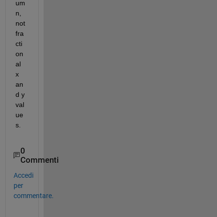
um
n, 
not 
fra
cti
on
al 
x 
an
d y 
val
ue
s.
0
Commenti
Accedi
per
commentare.