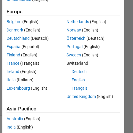
Europa
Chris
20 Mar
Belgium
(English)
Netherlands
(English)
2014
Denmark
(English)
Norway
(English)
2
Deutschland
(Deutsch)
Österreich
(Deutsch)
Risposte
España
(Español)
Portugal
(English)
Risposta
Finland
(English)
Sweden
(English)
accettata
France
(Français)
Switzerland
Ireland
(English)
Deutsch
Aggiornato
Italia
(Italiano)
English
20 Mar
2014
Luxembourg
(English)
Français
30
United Kingdom
(English)
Visualizzazioni
(30 giorni)
Asia-Pacifico
Australia
(English)
India
(English)