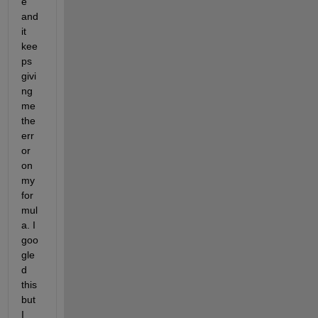
e 
and 
it 
kee
ps 
givi
ng 
me 
the 
err
or 
on 
my 
for
mul
a. I 
goo
gle
d 
this 
but 
I 