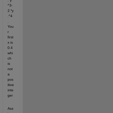
^3-
2.*y
.^4 
. 
You
r 
first 
x is 
0.4 
whi
ch 
is 
not 
a 
pos
itive 
inte
ger
Ass