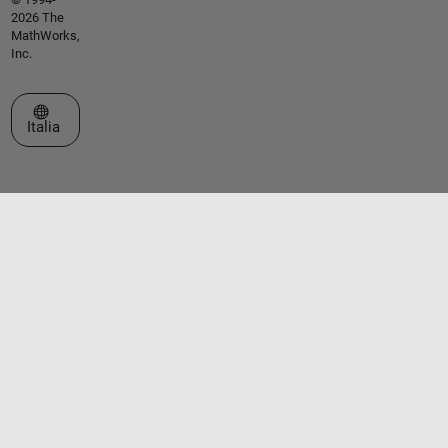
2026 The
MathWorks,
Inc.
Seleziona un sito web
Italia