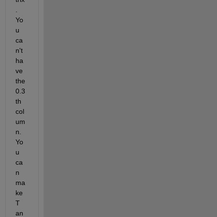
. 
Yo
u 
ca
n't 
ha
ve 
the 
0.3
th 
col
um
n. 
Yo
u 
ca
n 
ma
ke 
T 
an 