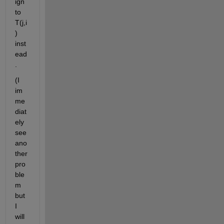
ign 
to 
T(j,i
) 
inst
ead
.
(I 
im
me
diat
ely 
see 
ano
ther 
pro
ble
m 
but 
I 
will 