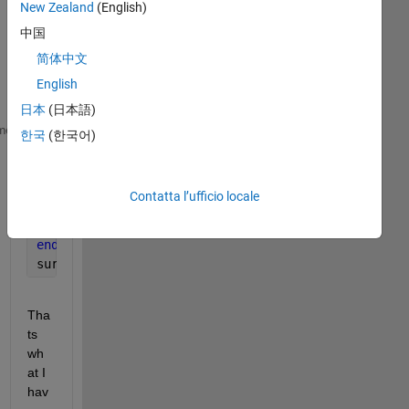
New Zealand
(English)
中国
简体中文
English
日本
(日本語)
x=[.4 1 1.4 1.9 2.4]
me
한국
(한국어)
y=[.3 .6 .9 1.2 1.5]
for 
(i=1:10)
for 
(j=1:10)
Contatta l’ufficio locale
        T(x,y)=x.^2+.6.*x.*y.^3-2.*y.^4
end
end
surf(T')
Tha
ts 
wh
at I 
hav