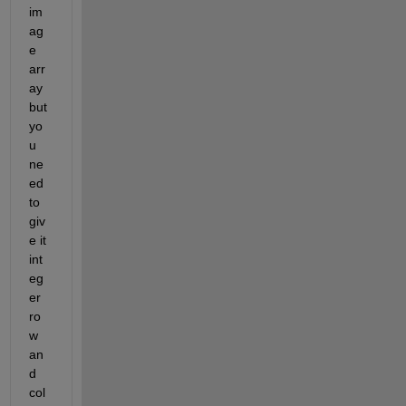
im
ag
e 
arr
ay 
but 
yo
u 
ne
ed 
to 
giv
e it 
int
eg
er 
ro
w 
an
d 
col