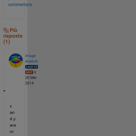
commentare.
Più
risposte
(1)
Image
Analyst
il
20 Mar
2014
x 
an
d y 
are 
ro