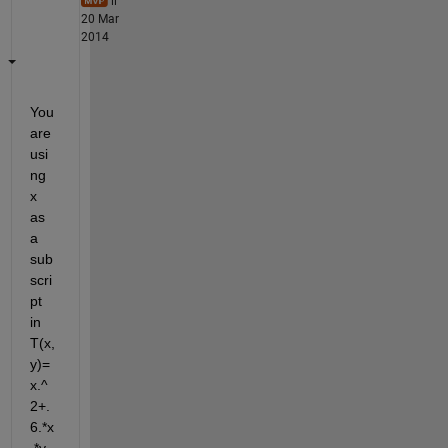
il
20 Mar
2014
You 
are 
usi
ng 
x 
as 
a 
sub
scri
pt 
in 
T(x,
y)=
x.^
2+.
6.*x
.*y.