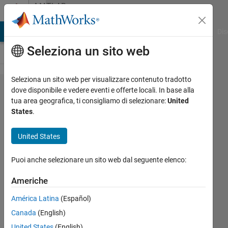
Vai al contenuto
MATLAB
Answers
ATLAB Answers
File Exchange
Cody
AI Chat Playground
Dis
Seleziona un sito web
Seleziona un sito web per visualizzare contenuto tradotto
Subscript
dove disponibile e vedere eventi e offerte locali. In base alla
tua area geografica, ti consigliamo di selezionare:
United
indices
States
.
must either
be real
United States
positive
Puoi anche selezionare un sito web dal seguente elenco:
integers or
logicals.
Americhe
Not getting
América Latina
(Español)
why this is
Canada
(English)
happening?
United States
(English)