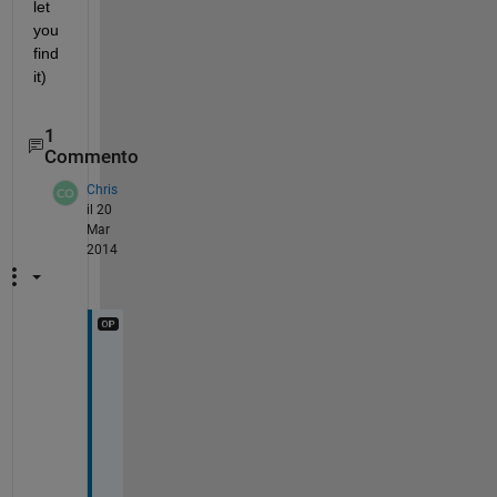
let 
you 
find 
it)
1
Commento
Chris
il 20
Mar
2014
I 
f
o
u
n
d 