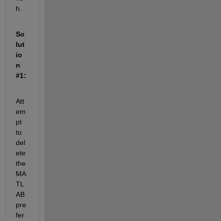
h.
So
lut
io
n 
#1:
Att
em
pt 
to 
del
ete 
the 
MA
TL
AB 
pre
fer