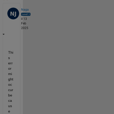
Naga
il 13
Feb
2025
Thi
s 
err
or 
mi
ght 
oc
cur 
be
ca
us
e 