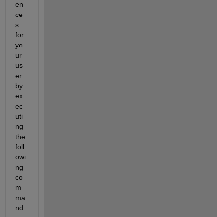
en
ce
s 
for 
yo
ur 
us
er 
by 
ex
ec
uti
ng 
the 
foll
owi
ng 
co
m
ma
nd: 