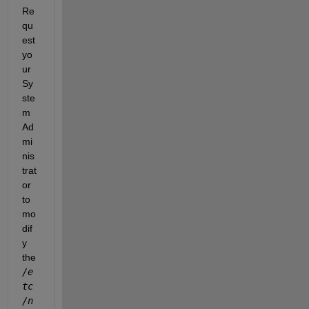
Re
qu
est 
yo
ur 
Sy
ste
m 
Ad
mi
nis
trat
or 
to 
mo
dif
y 
the
/e
tc
/n