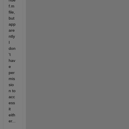
hde
f.m 
file, 
but 
app
are
ntly 
I 
don
't 
hav
e 
per
mis
sio
n to 
acc
ess 
it 
eith
er...