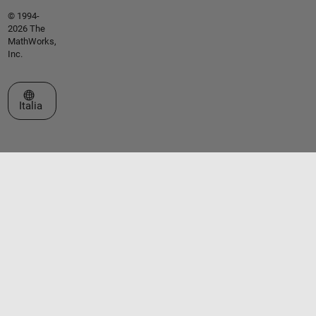
© 1994-
2026 The
MathWorks,
Inc.
Seleziona un sito web
Italia