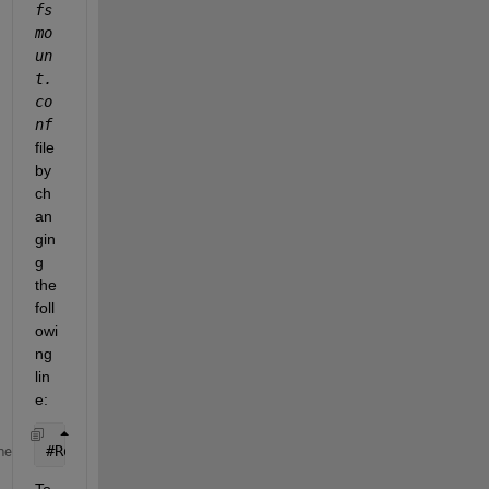
fs
mo
un
t.
co
nf
file 
by 
ch
an
gin
g 
the 
foll
owi
ng 
lin
e:
#
Rdirplus=True
me
To 