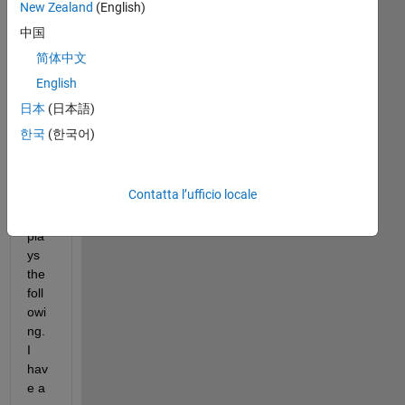
New Zealand
(English)
中国
Eve
简体中文
ryti
English
me 
I 
日本
(日本語)
star
한국
(한국어)
t 
Mat
Lab 
Contatta l’ufficio locale
it 
dis
pla
ys 
the 
foll
owi
ng. 
I 
hav
e a 