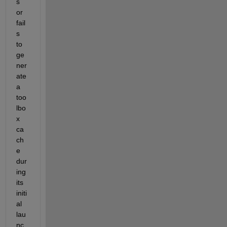
s 
or 
fail
s 
to 
ge
ner
ate 
a 
too
lbo
x 
ca
ch
e 
dur
ing 
its 
initi
al 
lau
nc