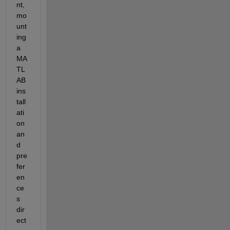
nt, 
mo
unt
ing 
a 
MA
TL
AB 
ins
tall
ati
on 
an
d 
pre
fer
en
ce
s 
dir
ect