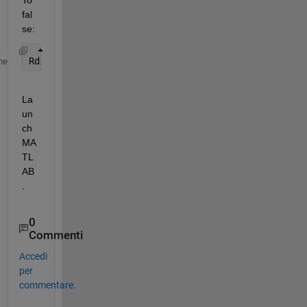
fal
se:
Rdirplus=False 
me
La
un
ch 
MA
TL
AB
.
0
Commenti
Accedi
per
commentare.