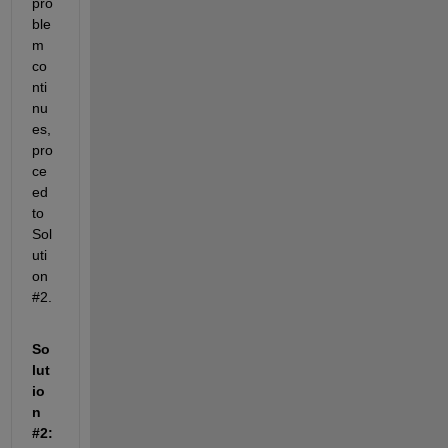
pro
ble
m 
co
nti
nu
es, 
pro
ce
ed 
to 
Sol
uti
on 
#2.
So
lut
io
n 
#2: