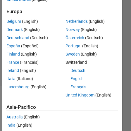
Greig
Europa
7 Apr
2014
Belgium
(English)
Netherlands
(English)
1
Denmark
(English)
Norway
(English)
Risposta
Deutschland
(Deutsch)
Österreich
(Deutsch)
Aggiornato
España
(Español)
Portugal
(English)
13 Feb
Finland
(English)
Sweden
(English)
2025
France
(Français)
Switzerland
35
Ireland
(English)
Deutsch
Visualizzazioni
(30 giorni)
Italia
(Italiano)
English
Luxembourg
(English)
Français
United Kingdom
(English)
Asia-Pacifico
Australia
(English)
India
(English)