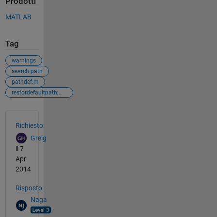
Prodotti
MATLAB
Tag
warnings
search path
pathdef.m
restordefaultpath;matlabrc
Vedere anche
Richiesto:
Greig
il 7
Apr
2014
Risposto:
Naga