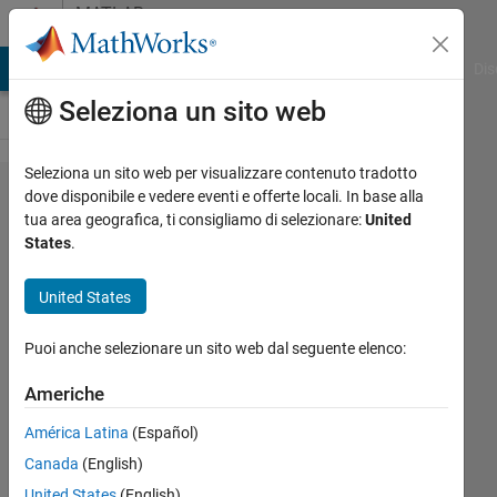
Vai al contenuto
MATLAB
Answers
ATLAB Answers
File Exchange
Cody
AI Chat Playground
Dis
Seleziona un sito web
Seleziona un sito web per visualizzare contenuto tradotto
Can
dove disponibile e vedere eventi e offerte locali. In base alla
tua area geografica, ti consigliamo di selezionare:
United
anyone
States
.
explain
why my
United States
MatLab
Puoi anche selezionare un sito web dal seguente elenco:
is
acting
Americhe
the way
América Latina
(Español)
it is?
Canada
(English)
United States
(English)