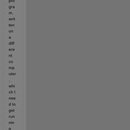
pro
gra
m, 
writ
ten 
on 
a 
diff
ere
nt 
co
mp
uter
, 
whi
ch I 
nee
d to 
get 
run
nin
g 