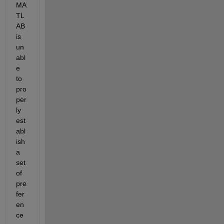
MA
TL
AB 
is 
un
abl
e 
to 
pro
per
ly 
est
abl
ish 
a 
set 
of 
pre
fer
en
ce