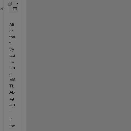
rm 
-rf ~/.matlab/R2014b
me
Aft
er 
tha
t, 
try 
lau
nc
hin
g 
MA
TL
AB 
ag
ain
.
If 
the 