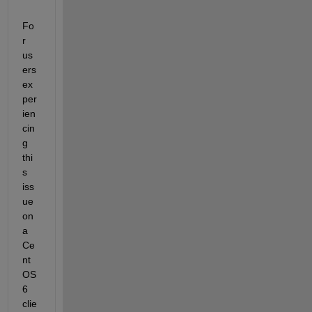
Fo
r 
us
ers 
ex
per
ien
cin
g 
thi
s 
iss
ue 
on 
a 
Ce
nt
OS 
6 
clie