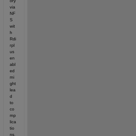
ory 
via 
NF
S 
wit
h 
Rdi
rpl
us 
en
abl
ed 
mi
ght 
lea
d 
to 
co
mp
lica
tio
ns. 