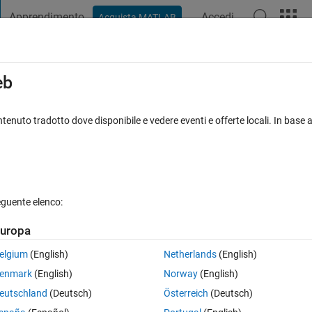
Apprendimento
Accedi
Acquista MATLAB
t Playground
Discussioni
Concorsi
Blog
Pubblica
Altro
iga
FAQ su MATLAB
Altro
eb
inaro ubuntu(ARM processor)
tenuto tradotto dove disponibile e vedere eventi e offerte locali. In base a
ornato 21 Lug 2014
8 Visualizzazioni (30 giorni)
eguente elenco:
uropa
0 voti
elgium
(English)
Netherlands
(English)
ed to execute .exe file on linaro ubuntu linux(ARM proessor). But I can't
enmark
(English)
Norway
(English)
nux.
eutschland
(Deutsch)
Österreich
(Deutsch)
 ubuntu(ARM processor)?