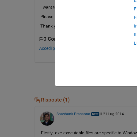
E
I want to know how to execute .exe file on linaro 
F
Please let me know how to execute....
F
Thank you for reading.
I
I
0 Commenti
L
Accedi per commentare.
Risposte (1)
Shashank Prasanna
il 21 Lug 2014
Firstly .exe executable files are specific to Win