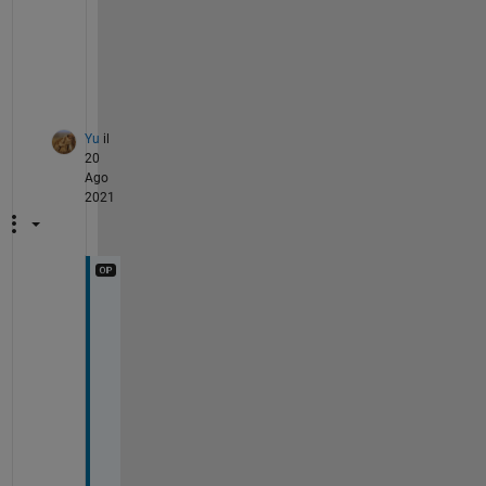
axis 
ij
xlim([1450 1540])
ylim([0 500])
Yu
il
20
Ago
2021
s
o
r
t
と
i
d
x