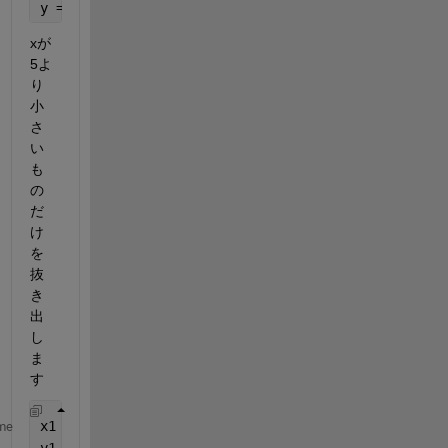
y = sin(x) + rand(length(x),1);
xが
5よ
り
小
さ
い
も
の
だ
け
を
抜
き
出
し
ま
す
x1 = x(x<5);
me
y1 = y(x<5); 