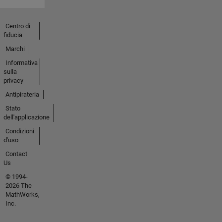
Centro di
fiducia
Marchi
Informativa
sulla
privacy
Antipirateria
Stato
dell'applicazione
Condizioni
d'uso
Contact
Us
© 1994-
2026 The
MathWorks,
Inc.