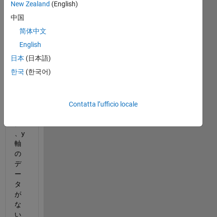
にc, 
New Zealand
(English)
y軸
中国
にD
简体中文
を
プ
English
ロ
日本
(日本語)
ッ
한국
(한국어)
ト
し
（
実
Contatta l’ufficio locale
線
）
、y
軸
の
デ
ー
タ
が
な
い