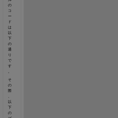
の
コ
ー
ド
は
以
下
の
通
り
で
す
。
そ
の
際
、
以
下
の