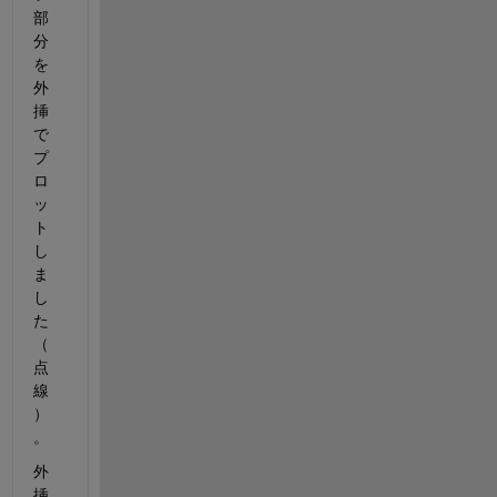
部
分
を
外
挿
で
プ
ロ
ッ
ト
し
ま
し
た
（
点
線
）
。
外
挿