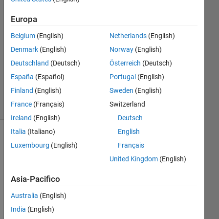
Europa
Risposta
accettata
Belgium
(English)
Netherlands
(English)
Denmark
(English)
Norway
(English)
Aggiornato
20 Ago
Deutschland
(Deutsch)
Österreich
(Deutsch)
2021
España
(Español)
Portugal
(English)
5
Finland
(English)
Sweden
(English)
Visualizzazioni
France
(Français)
Switzerland
(30 giorni)
Ireland
(English)
Deutsch
Italia
(Italiano)
English
Mostra
Luxembourg
(English)
Français
commenti
United Kingdom
(English)
meno
recenti
Asia-Pacifico
Australia
(English)
India
(English)
x軸