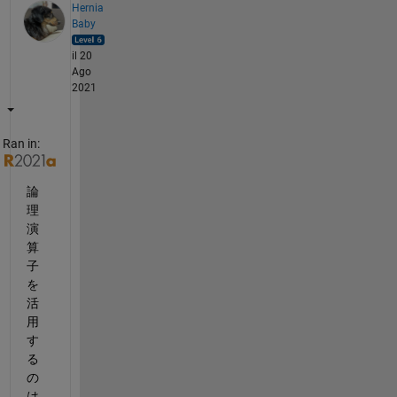
Hernia
Baby
il 20
Ago
2021
Ran in:
論
理
演
算
子
を
活
用
す
る
の
は