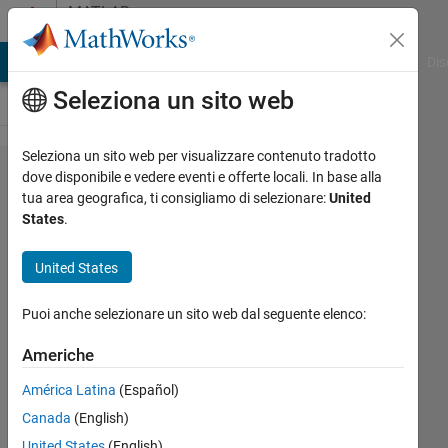
Vai al contenuto
MATLAB
Answers
ATLAB Answers
File Exchange
Cody
AI Chat Playground
Dis
Seleziona un sito web
Seleziona un sito web per visualizzare contenuto tradotto
How to
dove disponibile e vedere eventi e offerte locali. In base alla
tua area geografica, ti consigliamo di selezionare:
United
convert
States
.
number
format
United States
in
Puoi anche selezionare un sito web dal seguente elenco:
yaxis?
Americhe
Ivan
América Latina
(Español)
Mich
Canada
(English)
27 Ago
United States
(English)
2021