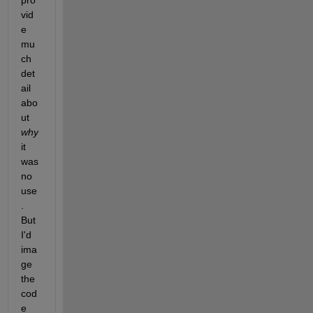
vid
e 
mu
ch 
det
ail 
abo
ut 
why
it 
was 
no 
use
. 
But 
I'd 
ima
ge 
the 
cod
e 