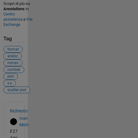
Scopri di più su
Annotations
in
Centro
assistenza
e
File
Exchange
Tag
format
arabic
roman
number
plot
x-y
scatter plot
Vedere anche
Richiesto:
Ivan
Mich
il 27
Ago