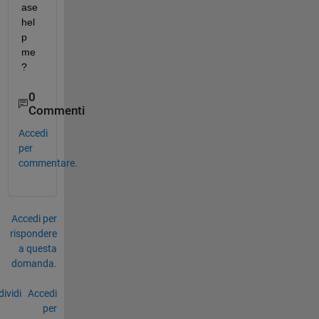
ase 
hel
p 
me
?
0
Commenti
Accedi
per
commentare.
Accedi per
rispondere
a questa
domanda.
ividi
Accedi
per