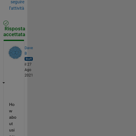
seguire
l’attività
Risposta
accettata
Dave
B
il 27
Ago
2021
Ho
w 
abo
ut 
usi