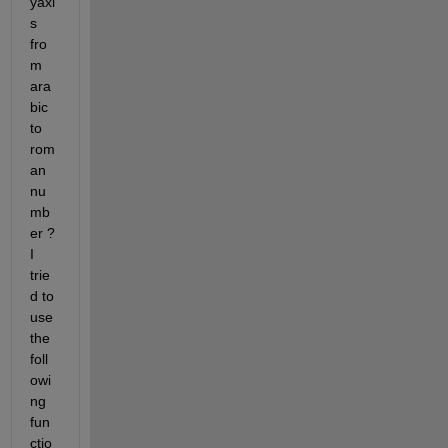
yaxi
s 
fro
m 
ara
bic 
to 
rom
an 
nu
mb
er ? 
I 
trie
d to 
use 
the 
foll
owi
ng 
fun
ctio