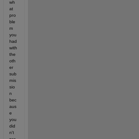
wh
at 
pro
ble
m 
you 
had 
with 
the 
oth
er 
sub
mis
sio
n 
bec
aus
e 
you 
did
n't 
pro