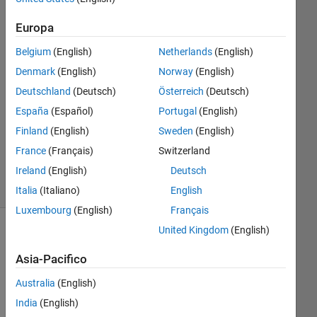
1
Europa
Risposta
Belgium
(English)
Netherlands
(English)
Risposta
Denmark
(English)
Norway
(English)
accettata
Deutschland
(Deutsch)
Österreich
(Deutsch)
Aggiornato
España
(Español)
Portugal
(English)
27 Ago
Finland
(English)
Sweden
(English)
2021
France
(Français)
Switzerland
11
Ireland
(English)
Deutsch
Visualizzazioni
(30 giorni)
Italia
(Italiano)
English
Luxembourg
(English)
Français
United Kingdom
(English)
Asia-Pacifico
Australia
(English)
India
(English)