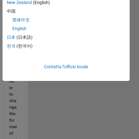
New Zealand
(English)
I 
中国
hav
简体中文
e a 
English
plot 
x-y. 
日本
(日本語)
I 
한국
(한국어)
wo
uld 
like 
Contatta l’ufficio locale
to 
ask 
ho
w 
to 
cha
nge 
the 
for
mat 
of 