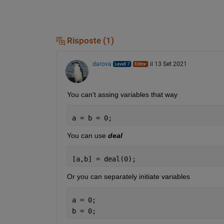
Risposte (1)
darova
il 13 Set 2021
You can't assing variables that way
a = b = 0;
You can use 
deal
[a,b] = deal(0);
Or you can separately initiate variables
a = 0;
b = 0;