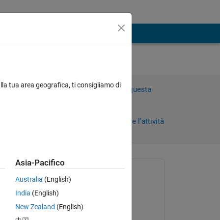
lla tua area geografica, ti consigliamo di
Accedi per rispondere a questa
domanda.
Condividi
Accedi per seguire l’attività
Asia-Pacifico
Richiesto:
Australia
(English)
Mohd irfan mahir
India
(English)
il 12 Set 2021
id 
New Zealand
(English)
 
Risposto: