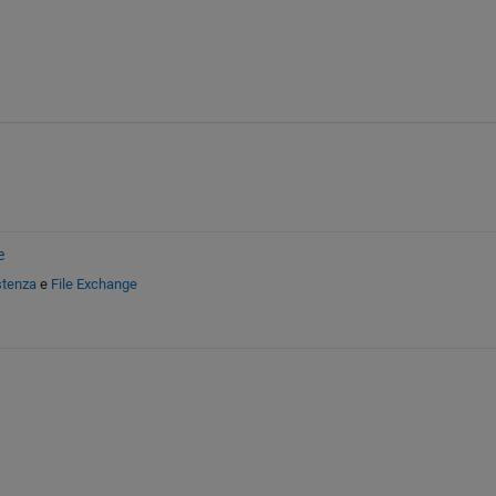
e
stenza
e
File Exchange