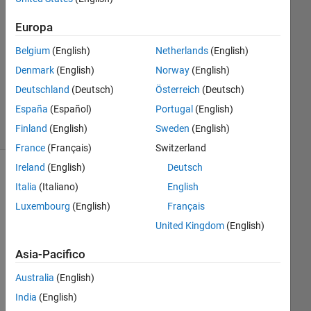
Risposta
accettata
Europa
Belgium
(English)
Netherlands
(English)
Aggiornato
24 Set
Denmark
(English)
Norway
(English)
2021
Deutschland
(Deutsch)
Österreich
(Deutsch)
8
España
(Español)
Portugal
(English)
Visualizzazioni
Finland
(English)
Sweden
(English)
(30 giorni)
France
(Français)
Switzerland
Ireland
(English)
Deutsch
Italia
(Italiano)
English
Luxembourg
(English)
Français
United Kingdom
(English)
Asia-Pacifico
Australia
(English)
Ho
India
(English)
w 