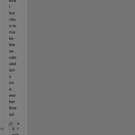
eva
l 
fun
ctio
n to 
ma
ke 
the
se 
calc
ulat
ion
s 
on 
a 
wor
ker 
thre
ad.
x = 1; y =2; z=3;
me
p=parpool(
'local'
,4)   