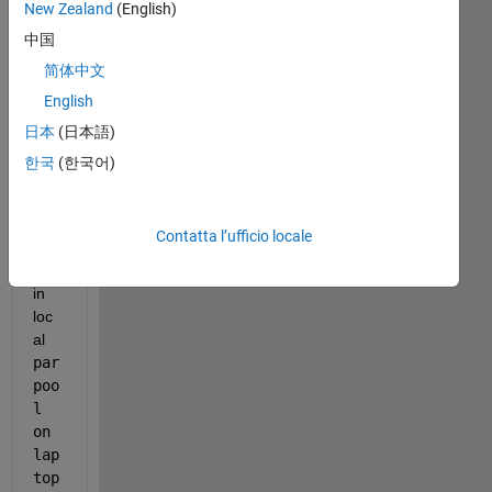
New Zealand
(English)
to 
eva
中国
luat
简体中文
e 
English
ind
epe
日本
(日本語)
nde
한국
(한국어)
nt 
exp
res
Contatta l’ufficio locale
sio
ns 
in 
loc
al 
par
poo
l 
on 
lap
top