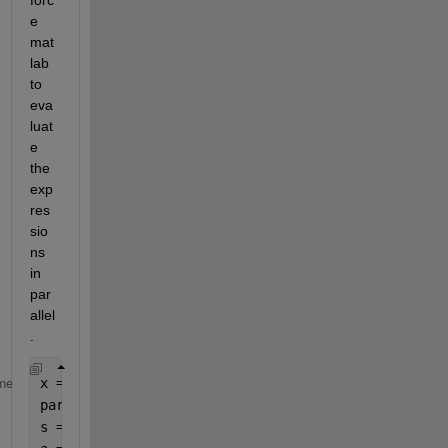
forc
e 
mat
lab 
to 
eva
luat
e 
the 
exp
res
sio
ns  
in 
par
allel
.
x = 1; y =2; z=3;
me
parpool(
'local'
,4)   
s = x + y + z; 