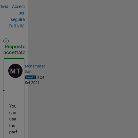
ividi
Accedi
per
seguire
l’attività
Risposta
accettata
Mohammad
Sami
il 24
Set 2021
You 
can 
use 
the 
parf