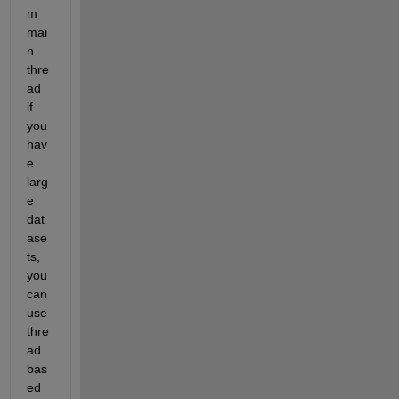
m 
mai
n 
thre
ad 
if 
you 
hav
e 
larg
e 
dat
ase
ts, 
you 
can 
use 
thre
ad 
bas
ed 