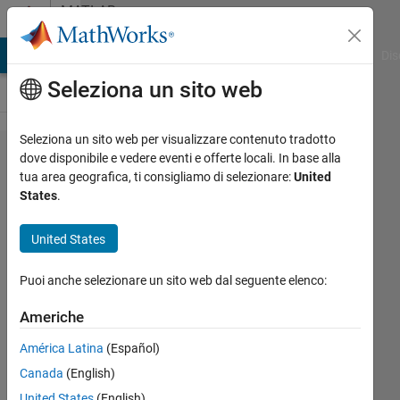
Vai al contenuto
MATLAB
Answers
ATLAB Answers
File Exchange
Cody
AI Chat Playground
Dis
Seleziona un sito web
Seleziona un sito web per visualizzare contenuto tradotto
How to use
dove disponibile e vedere eventi e offerte locali. In base alla
tua area geografica, ti consigliamo di selezionare:
United
parpool for
States
.
independent
expressions
United States
Puoi anche selezionare un sito web dal seguente elenco:
Ole
23 Set
Americhe
2021
América Latina
(Español)
1
Risposta
Canada
(English)
United States
(English)