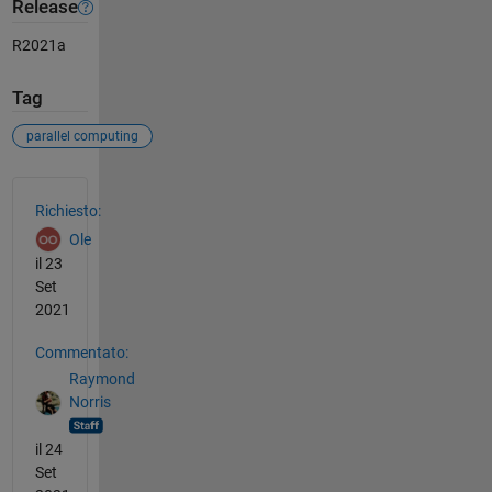
Release
R2021a
Tag
parallel computing
Vedere anche
Richiesto:
Ole
il 23
Set
2021
Commentato:
Raymond
Norris
il 24
Set