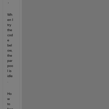
.
Wh
en I 
try 
the 
cod
e 
bel
ow, 
the 
par
poo
l is 
idle
.
Ho
w 
to 