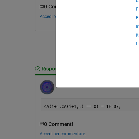
E
0 Commenti
F
Accedi per commentare.
F
I
I
L
Risposta accettata
Voss
il 5 Ott 2021
cA(i+1,cA(i+1,:) == 0) = 1E-07;
0 Commenti
Accedi per commentare.