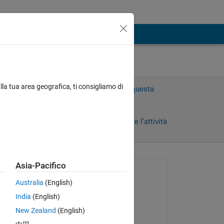
lla tua area geografica, ti consigliamo di
Accedi per rispondere a questa
domanda.
Condividi
Accedi per seguire l’attività
Asia-Pacifico
Richiesto:
Australia
(English)
Robert Demyanovich
India
(English)
il 5 Ott 2021
How 
New Zealand
(English)
Risposto: