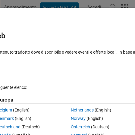
Apprendimento
Accedi
Acquista MATLAB
t Playground
Discussioni
Concorsi
Blog
Pubblica
Altro
iga
FAQ su MATLAB
Altro
eb
lues equal to zero
tenuto tradotto dove disponibile e vedere eventi e offerte locali. In base a
Risposta accettata
Aggiornato 5 Ott 2021
a
eguente elenco:
uropa
elgium
(English)
Netherlands
(English)
0 voti
enmark
(English)
Norway
(English)
a specific row, i +1, of a matrix, cA, with a specific value, say 1E-07. 
eutschland
(Deutsch)
Österreich
(Deutsch)