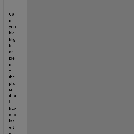
Ca
n 
you 
hig
hlig
ht 
or 
ide
ntif
y 
the 
pla
ce  
that 
I 
hav
e to 
ins
ert 
my 