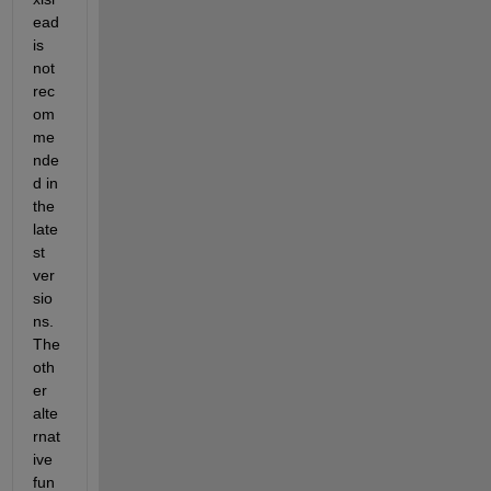
ead 
is 
not 
rec
om
me
nde
d in 
the 
late
st 
ver
sio
ns. 
The 
oth
er 
alte
rnat
ive 
fun