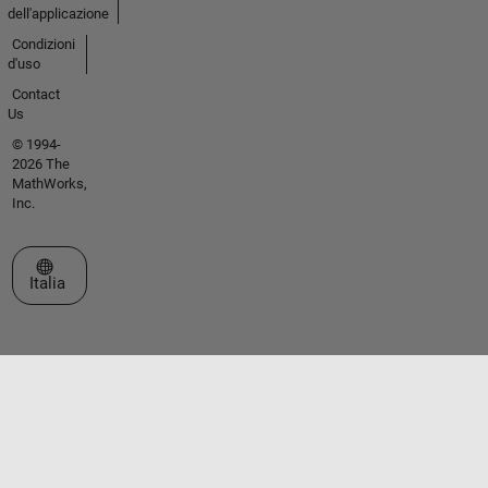
dell'applicazione
Condizioni
d'uso
Contact
Us
© 1994-
2026 The
MathWorks,
Inc.
Seleziona un sito web
Italia