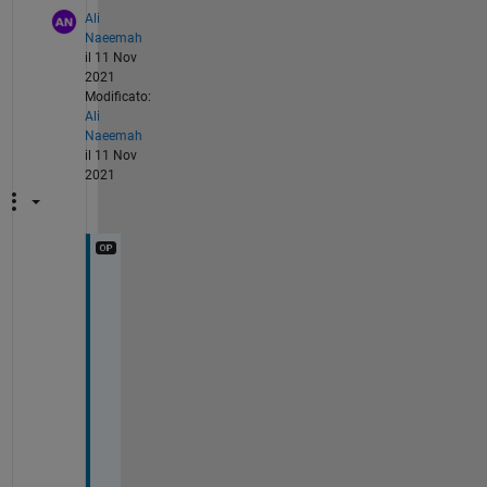
Ali
Naeemah
il 11 Nov
2021
Modificato:
Ali
Naeemah
il 11 Nov
2021
t
h
a
n
k 
y
o
u 
s