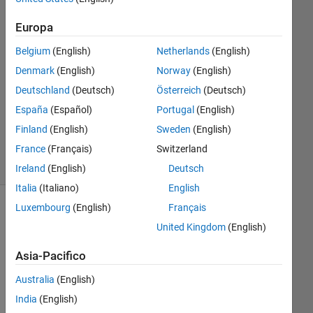
Risposta
Europa
Risposta
Belgium
(English)
Netherlands
(English)
accettata
Denmark
(English)
Norway
(English)
Aggiornato
Deutschland
(Deutsch)
Österreich
(Deutsch)
11 Nov
España
(Español)
Portugal
(English)
2021
Finland
(English)
Sweden
(English)
14
France
(Français)
Switzerland
Visualizzazioni
(30 giorni)
Ireland
(English)
Deutsch
Italia
(Italiano)
English
Luxembourg
(English)
Français
United Kingdom
(English)
Asia-Pacifico
Australia
(English)
India
(English)