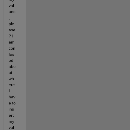
val
ues
, 
ple
ase
? I 
am 
con
fus
ed 
abo
ut 
wh
ere 
I 
hav
e to 
ins
ert 
my 
val