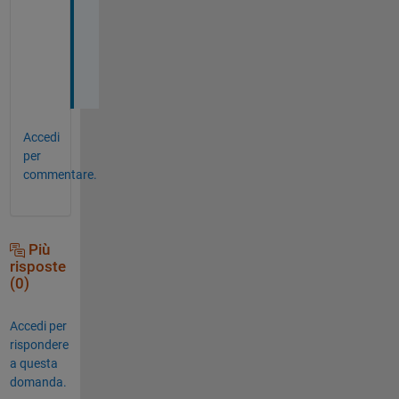
o 
m
u
c
h 
Accedi
per
commentare.
Più
risposte
(0)
Accedi per
rispondere
a questa
domanda.