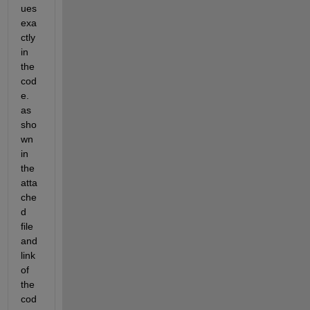
ues 
exa
ctly 
in 
the 
cod
e. 
as 
sho
wn 
in 
the 
atta
che
d 
file 
and 
link 
of 
the 
cod