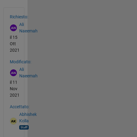
Vedere anche
Richiesto:
Ali
Naeemah
il 15
Ott
2021
Modificato:
Ali
Naeemah
il 11
Nov
2021
Accettato:
Abhishek
Kolla