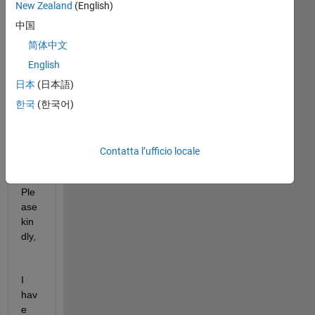
New Zealand
(English)
Hell
中国
o, 
ladi
简体中文
es 
English
and 
日本
(日本語)
gen
tle
한국
(한국어)
me
n,
Contatta l’ufficio locale
Ple
ase 
kin
dly,
I 
hav
e 