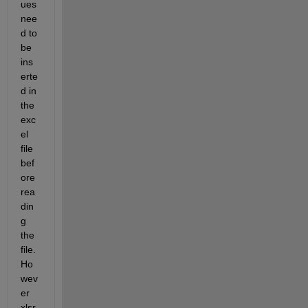
ues 
nee
d to 
be  
ins
erte
d in 
the 
exc
el 
file 
bef
ore 
rea
din
g 
the 
file. 
Ho
wev
er 
xlsr