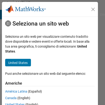
Vai al contenuto
MATLAB
Answers
ATLAB Answers
File Exchange
Cody
AI Chat Playground
Dis
Seleziona un sito web
Seleziona un sito web per visualizzare contenuto tradotto
Code
dove disponibile e vedere eventi e offerte locali. In base alla
tua area geografica, ti consigliamo di selezionare:
United
for
States
.
best-
worst
United States
method
Puoi anche selezionare un sito web dal seguente elenco:
Ali
Americhe
Naeemah
América Latina
(Español)
15 Ott
2021
Canada
(English)
1
United States
(English)