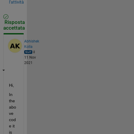
l’attività
Risposta
accettata
Abhishek
Kolla
il
11 Nov
2021
Hi,
In 
the 
abo
ve 
cod
e it 
is 