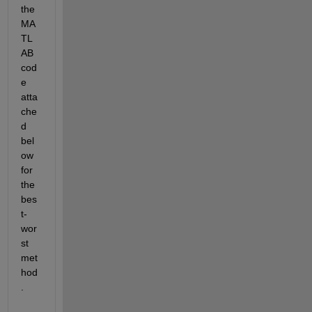
the 
MA
TL
AB 
cod
e 
atta
che
d 
bel
ow 
for 
the 
bes
t-
wor
st 
met
hod
.