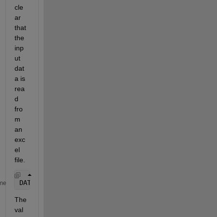
cle
ar 
that 
the 
inp
ut 
dat
a is 
rea
d 
fro
m 
an 
exc
el 
file.
DATA = xlsread(
"Data.xlsx"
);
me
The 
val