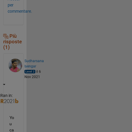
per
commentare.
Più
risposte
(1)
Sudharsana
Iyengar
il 6
Nov 2021
Ran in:
Yo
u 
ca