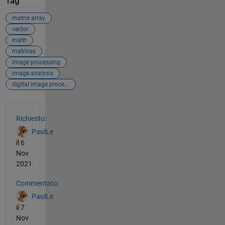
Tag
matrix array
vector
math
matrices
image processing
image analysis
digital image processing
Vedere anche
Richiesto:
PaulLe
il 6
Nov
2021
Commentato:
PaulLe
il 7
Nov