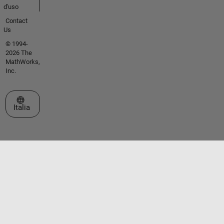
d'uso
Contact
Us
© 1994-
2026 The
MathWorks,
Inc.
Seleziona un sito web
Italia