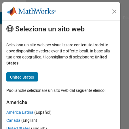
Vai al contenuto
MATLAB
Answers
ATLAB Answers
File Exchange
Cody
AI Chat Playground
Dis
Seleziona un sito web
Seleziona un sito web per visualizzare contenuto tradotto
how to
dove disponibile e vedere eventi e offerte locali. In base alla
tua area geografica, ti consigliamo di selezionare:
United
arrange
States
.
vector
to
United States
matrix?
Puoi anche selezionare un sito web dal seguente elenco:
PaulLe
Americhe
6 Nov
América Latina
(Español)
2021
Canada
(English)
2
Risposte
United States
(English)