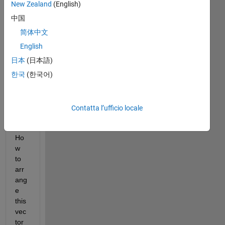
guy
New Zealand
(English)
s,
中国
I 
简体中文
hav
English
e a 
vec
日本
(日本語)
tor:  
한국
(한국어)
x = 
[1 2 
3 4 
Contatta l’ufficio locale
5 6]
Ho
w 
to 
arr
ang
e 
this 
vec
tor 