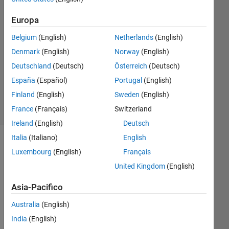
Europa
Risposta
accettata
Belgium
(English)
Netherlands
(English)
Denmark
(English)
Norway
(English)
Aggiornato
7 Nov
Deutschland
(Deutsch)
Österreich
(Deutsch)
2021
España
(Español)
Portugal
(English)
19
Finland
(English)
Sweden
(English)
Visualizzazioni
France
(Français)
Switzerland
(30 giorni)
Ireland
(English)
Deutsch
Italia
(Italiano)
English
Luxembourg
(English)
Français
United Kingdom
(English)
Asia-Pacifico
Australia
(English)
India
(English)
Hi 