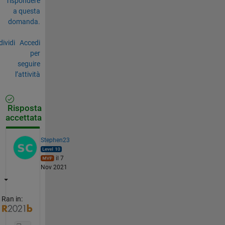
rispondere
a questa
domanda.
ividi
Accedi
per
seguire
l’attività
Risposta
accettata
Stephen23
il 7
Nov 2021
Ran in: