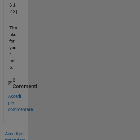
6 1 
2 3]
Tha
nks 
for 
you
r 
hel
p. 
0
Commenti
Accedi
per
commentare.
Accedi per