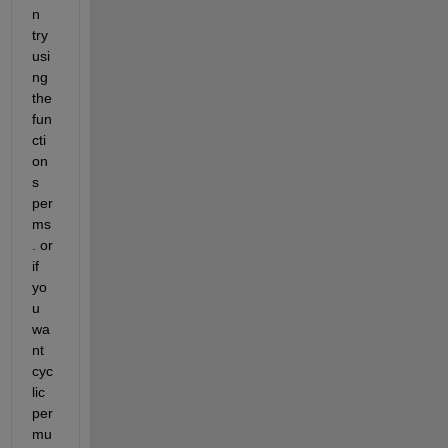
n 
try 
usi
ng 
the 
fun
cti
on
s 
per
ms
. or 
if 
yo
u 
wa
nt 
cyc
lic 
per
mu