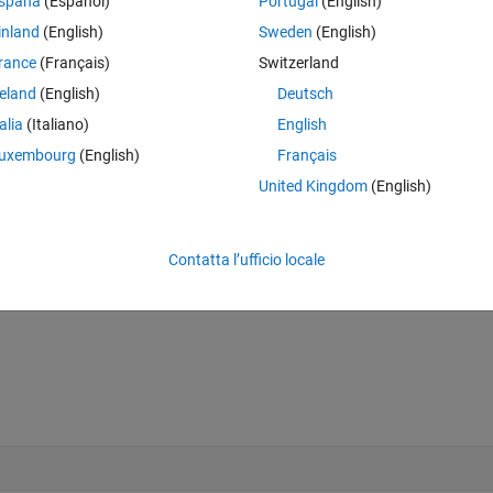
spaña
(Español)
Portugal
(English)
) to calculate the following expression (see attached image). We're 
inland
(English)
Sweden
(English)
to odd values of n.
rance
(Français)
Switzerland
pecifiy that only only odd values for n are added.
reland
(English)
Deutsch
talia
(Italiano)
English
uxembourg
(English)
Français
United Kingdom
(English)
Contatta l’ufficio locale