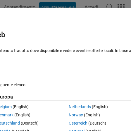
Apprendimento
Accedi
Acquista MATLAB
t Playground
Discussioni
Concorsi
Blog
Pubblica
Altro
iga
FAQ su MATLAB
Altro
eb
y odd numbers
tenuto tradotto dove disponibile e vedere eventi e offerte locali. In base a
 9 Nov 2021
12 Visualizzazioni (30 giorni)
eguente elenco:
uropa
0 voti
Apri in MATLAB Online
elgium
(English)
Netherlands
(English)
enmark
(English)
Norway
(English)
eutschland
(Deutsch)
Österreich
(Deutsch)