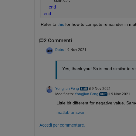
    sum(c);
end
end
Refer to 
this
 for how to compute remainder in mat
2 Commenti
Dobs
il 9 Nov 2021
Yes, thank you! So is mod similar to r
Yongjian Feng
il 9 Nov 2021
Modificato:
Yongjian Feng
il 9 Nov 2021
Little bit different for negative value. Same
matlab answer
Accedi per commentare.