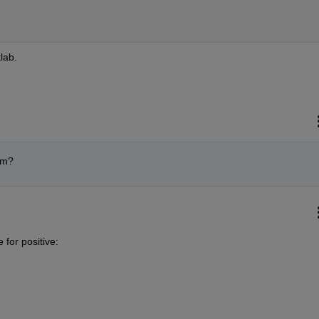
lab.
em? 
 for positive: