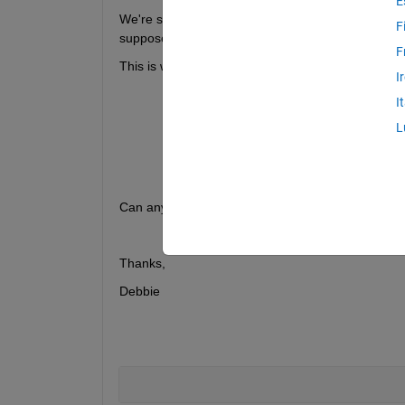
E
We're supposed to write a loop (it must be a loop!
F
supposed to only sum the values that correspond 
F
This is what I got so far but I don't know how to s
I
I
L
for 
n = 1:100
  c(n) = (1/(n^2));
  sum(c);
end
Can anybody help me with that please? 
Thanks,
Debbie