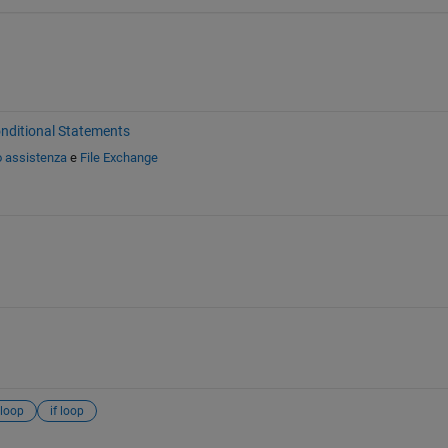
nditional Statements
o assistenza
e
File Exchange
 loop
if loop