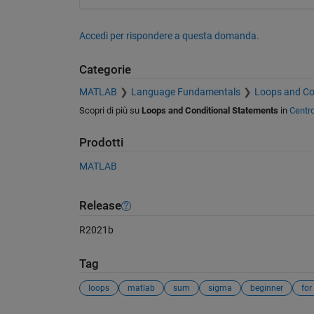
Accedi per rispondere a questa domanda.
Categorie
MATLAB
Language Fundamentals
Loops and Co
Scopri di più su
Loops and Conditional Statements
in
Centr
Prodotti
MATLAB
Release
R2021b
Tag
loops
matlab
sum
sigma
beginner
for