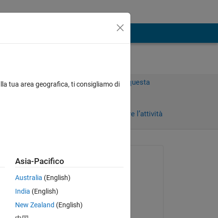
Accedi per rispondere a questa
lla tua area geografica, ti consigliamo di
domanda.
Condividi
Accedi per seguire l’attività
Richiesto:
Asia-Pacifico
Dobs
Australia
(English)
il 9 Nov 2021
India
(English)
Modificato:
New Zealand
(English)
Yongjian Feng