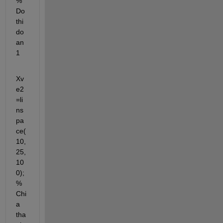
% 
Do 
thi 
do
an 
1
Xv
e2
=li
ns
pa
ce(
10,
25,
10
0); 
% 
Chi
a 
tha