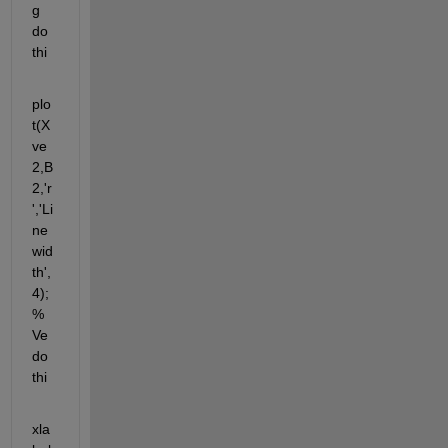
g 
do 
thi
plo
t(X
ve
2,B
2,'r
','Li
ne
wid
th',
4);  
% 
Ve 
do 
thi
xla