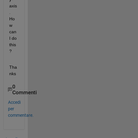
axis
. 
Ho
w 
can 
I do 
this
?
Tha
nks
0
Commenti
Accedi
per
commentare.