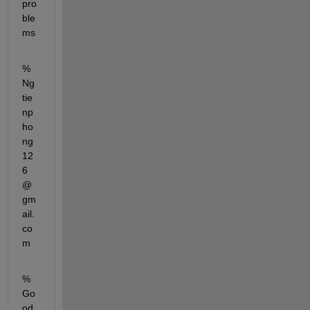
pro
ble
ms
%
Ng
tie
np
ho
ng
12
6
@
gm
ail.
co
m
%
Go
od 