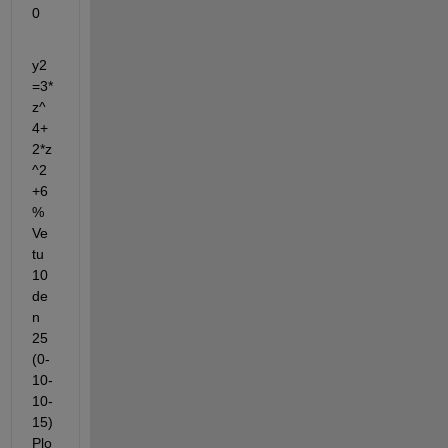
0
y2
=3*
z^
4+
2*z
^2
+6 
% 
Ve 
tu 
10 
de
n 
25 
(0-
10-
10-
15)    
Plo