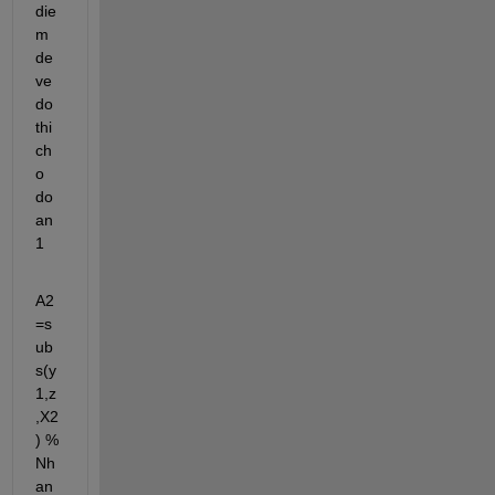
die
m 
de 
ve 
do 
thi 
ch
o 
do
an 
1 
A2
=s
ub
s(y
1,z
,X2
) % 
Nh
an 