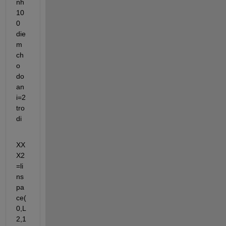
nh 
10
0 
die
m 
ch
o 
do
an 
i=2 
tro 
di
XX
X2
=li
ns
pa
ce(
0,L
2,1