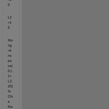
0
L2
=1
5
Xto
ng
=li
ns
pa
ce(
0,L
1+
L2,
20) 
% 
Chi
a 
tha