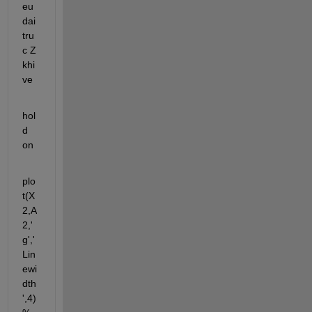
eu 
dai 
tru
c Z 
khi 
ve
hol
d 
on
plo
t(X
2,A
2,'
g','
Lin
ewi
dth
',4) 