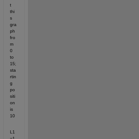
t 
thi
s 
gra
ph 
fro
m 
0 
to 
15; 
sta
rtin
g 
po
siti
on 
is 
10
L1
=1