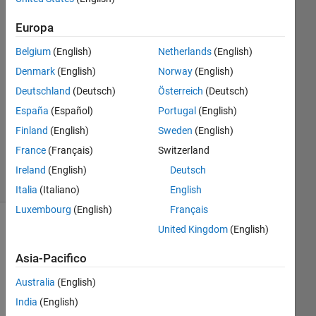
2
Risposte
Europa
Belgium
(English)
Netherlands
(English)
Risposta
Denmark
(English)
Norway
(English)
accettata
Deutschland
(Deutsch)
Österreich
(Deutsch)
Aggiornato
España
(Español)
Portugal
(English)
28 Mag
Finland
(English)
Sweden
(English)
2023
France
(Français)
Switzerland
6
Visualizzazioni
Ireland
(English)
Deutsch
(30 giorni)
Italia
(Italiano)
English
Luxembourg
(English)
Français
United Kingdom
(English)
Asia-Pacifico
Australia
(English)
India
(English)