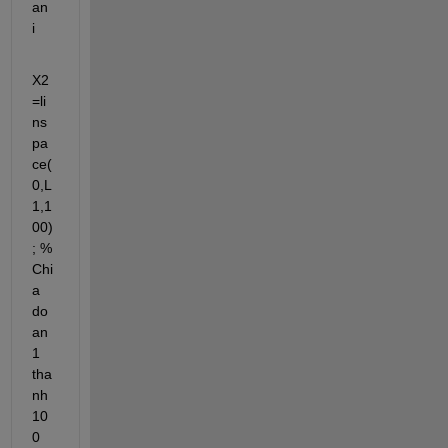
an 
i 
X2
=li
ns
pa
ce(
0,L
1,1
00)
; % 
Chi
a 
do
an 
1 
tha
nh 
10
0 