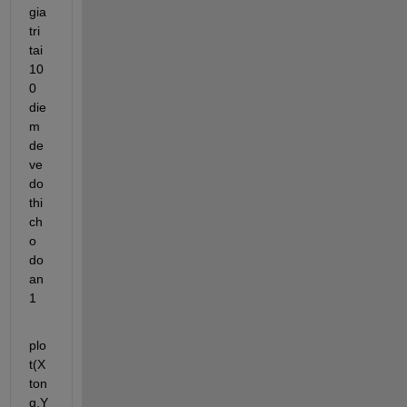
gia 
tri 
tai 
10
0 
die
m 
de 
ve 
do 
thi 
ch
o 
do
an 
1
plo
t(X
ton
g,Y