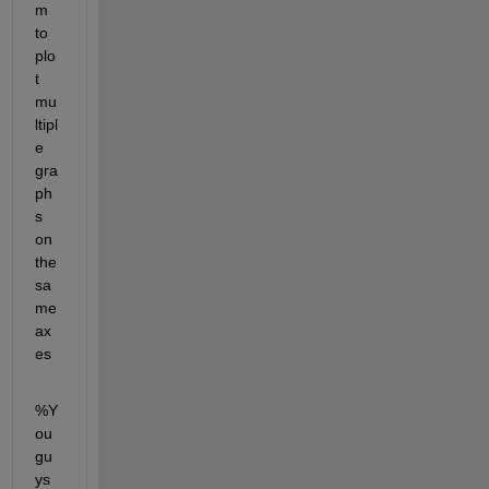
m 
to 
plo
t 
mu
ltipl
e 
gra
ph
s 
on 
the 
sa
me 
ax
es
%Y
ou 
gu
ys 