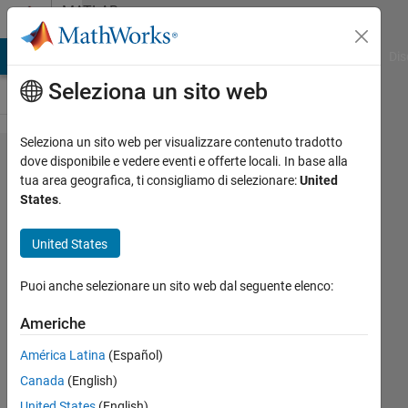
Vai al contenuto
MATLAB
Answers
ATLAB Answers
File Exchange
Cody
AI Chat Playground
Dis
Seleziona un sito web
Seleziona un sito web per visualizzare contenuto tradotto
change
dove disponibile e vedere eventi e offerte locali. In base alla
tua area geografica, ti consigliamo di selezionare:
United
the
States
.
origin
of a
United States
graph
Puoi anche selezionare un sito web dal seguente elenco:
Cem
Americhe
Eren
América Latina
(Español)
Aslan
9 Nov
Canada
(English)
2021
United States
(English)