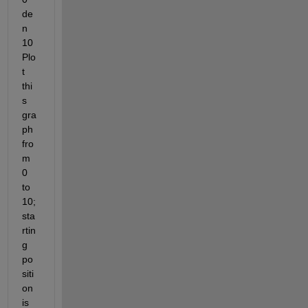
de
n 
10               
Plo
t 
thi
s 
gra
ph 
fro
m 
0 
to 
10; 
sta
rtin
g 
po
siti
on 
is 