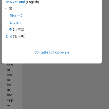
New Zealand
(English)
Hi,
中国
I 
简体中文
wa
English
nt 
to 
日本
(日本語)
dra
한국
(한국어)
w a 
gra
ph 
Contatta l’ufficio locale
and 
its 
orig
in 
mu
st 
be 
in 
the 
upp
er 