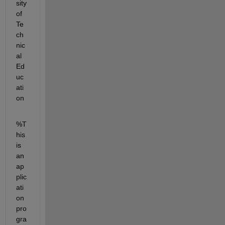
sity 
of 
Te
ch
nic
al 
Ed
uc
ati
on
%T
his 
is 
an 
ap
plic
ati
on 
pro
gra