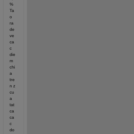
% 
Ta
o 
ra 
de 
ve 
ca
c 
die
m 
chi
a 
tre
n z 
cu
a 
tat 
ca 
ca
c 
do