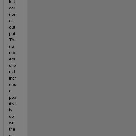
left 
cor
ner 
of 
out
put. 
The 
nu
mb
ers 
sho
uld 
incr
eas
e 
pos
itive
ly 
do
wn 
the 
y-