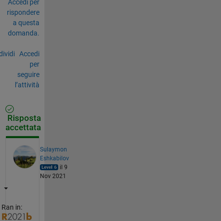
Accedi per
rispondere
a questa
domanda.
ividi
Accedi
per
seguire
l’attività
Risposta
accettata
Sulaymon
Eshkabilov
il 9
Nov 2021
Ran in: