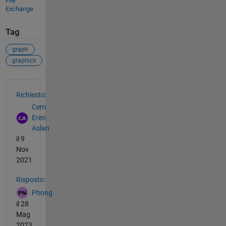
File
Exchange
Tag
graph
graphics
Vedere anche
Richiesto:
Cem
Eren
Aslan
il 9
Nov
2021
Risposto:
Phong
il 28
Mag
2023