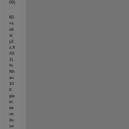
00)
B2
=s
ub
s( 
y2,
z,X
XX
2) 
% 
Nh
an 
10
0 
gia 
tri 
de 
ve 
du
on