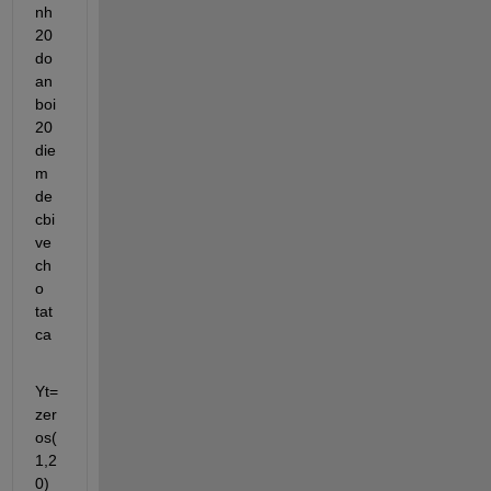
nh 
20 
do
an 
boi 
20 
die
m 
de 
cbi 
ve 
ch
o 
tat 
ca
Yt=
zer
os(
1,2
0)