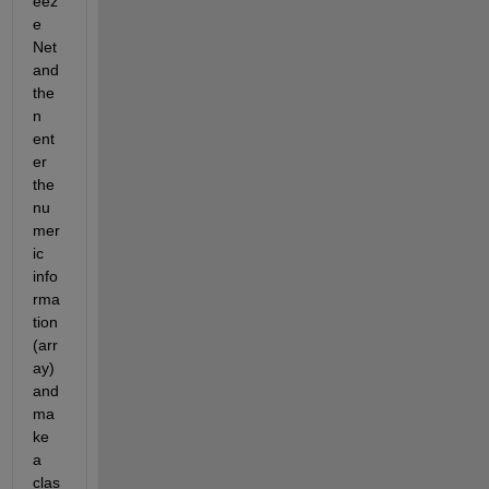
eez
e 
Net 
and 
the
n 
ent
er 
the 
nu
mer
ic 
info
rma
tion 
(arr
ay) 
and 
ma
ke 
a 
clas