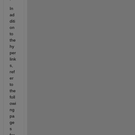
In 
ad
diti
on 
to 
the 
hy
per
link
s, 
ref
er 
to 
the 
foll
owi
ng 
pa
ge
s 
for 