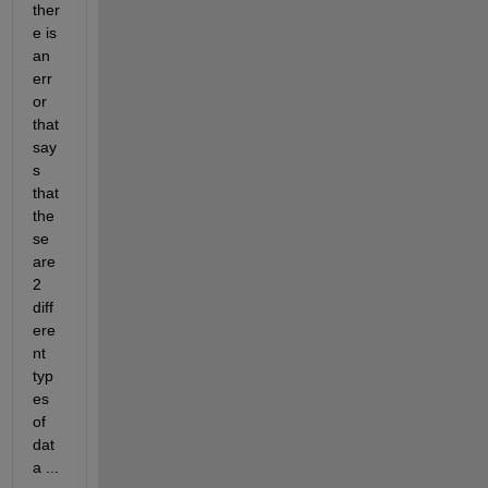
ther
e is 
an 
err
or 
that 
say
s 
that 
the
se 
are 
2 
diff
ere
nt 
typ
es 
of 
dat
a ...