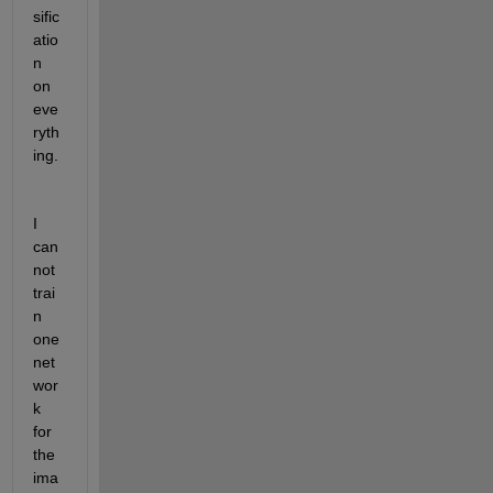
sific
atio
n 
on 
eve
ryth
ing.
I 
can 
not 
trai
n 
one 
net
wor
k 
for 
the 
ima