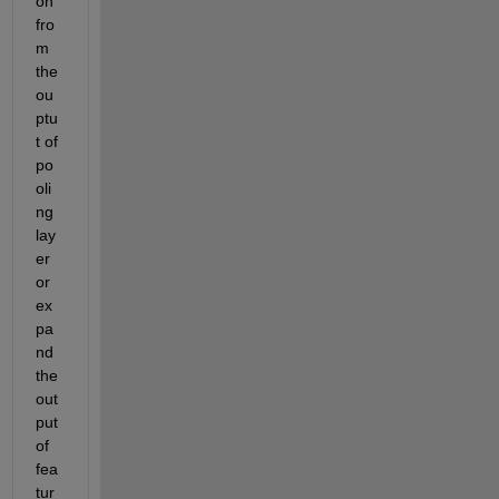
on 
fro
m 
the 
ou
ptu
t of 
po
oli
ng 
lay
er 
or 
ex
pa
nd 
the 
out
put 
of 
fea
tur