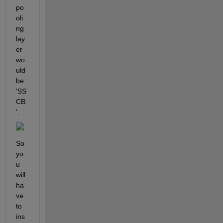
po
oli
ng 
lay
er 
wo
uld 
be 
'SS
CB
'. 
So 
yo
u 
will 
ha
ve 
to 
ins