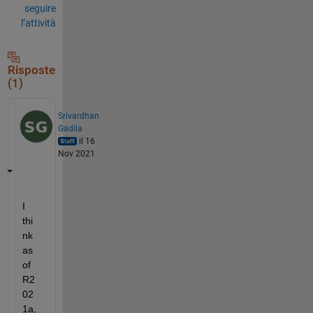
seguire
l’attività
Risposte
(1)
Srivardhan
Gadila
il 16
Nov 2021
I 
thi
nk 
as 
of 
R2
02
1a, 