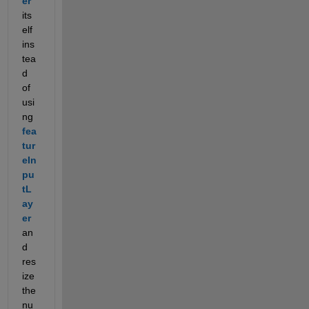
er
its
elf 
ins
tea
d 
of 
usi
ng 
fea
tur
eIn
pu
tL
ay
er
an
d 
res
ize 
the 
nu