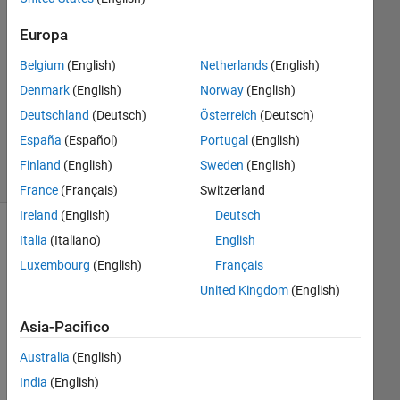
1
Europa
Risposta
Belgium
(English)
Netherlands
(English)
Aggiornato
Denmark
(English)
Norway
(English)
16 Nov
Deutschland
(Deutsch)
Österreich
(Deutsch)
2021
22
España
(Español)
Portugal
(English)
Visualizzazioni
Finland
(English)
Sweden
(English)
(30 giorni)
France
(Français)
Switzerland
Ireland
(English)
Deutsch
Italia
(Italiano)
English
Luxembourg
(English)
Français
United Kingdom
(English)
Asia-Pacifico
Australia
(English)
I 
India
(English)
hav