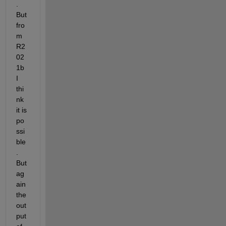
. 
But 
fro
m 
R2
02
1b 
I 
thi
nk 
it is 
po
ssi
ble
. 
But 
ag
ain 
the 
out
put 