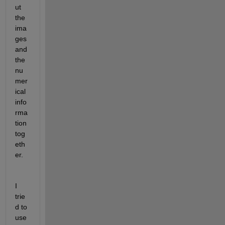
ut 
the 
ima
ges 
and 
the 
nu
mer
ical 
info
rma
tion 
tog
eth
er.
I 
trie
d to 
use 