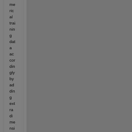
me
ric
al 
trai
nin
g 
dat
a 
ac
cor
din
gly 
by 
ad
din
g 
ext
ra 
di
me
nsi