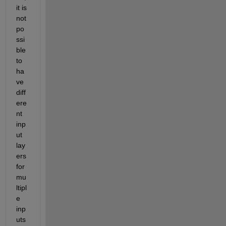
it is 
not 
po
ssi
ble 
to 
ha
ve 
diff
ere
nt 
inp
ut 
lay
ers 
for 
mu
ltipl
e 
inp
uts