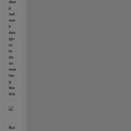
dee
p 
net
wor
k 
des
ign
er, 
to 
do 
so
met
hin
g 
like 
this
:
But 