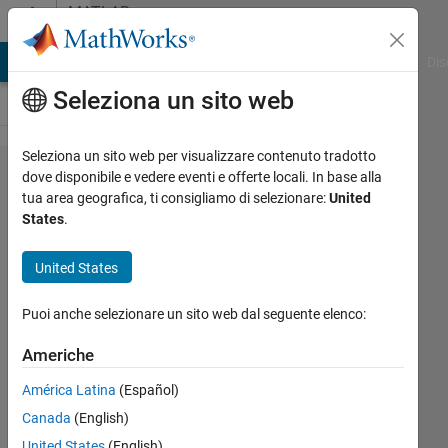
Vai al contenuto
MATLAB
Answers
ATLAB Answers
File Exchange
Cody
AI Chat Playground
Dis
Seleziona un sito web
Seleziona un sito web per visualizzare contenuto tradotto
combine
dove disponibile e vedere eventi e offerte locali. In base alla
tua area geografica, ti consigliamo di selezionare:
United
2 neural
States
.
network
with
United States
different
Puoi anche selezionare un sito web dal seguente elenco:
inputs
Americhe
shlomo
América Latina
(Español)
odem
Canada
(English)
14 Nov
United States
(English)
2021