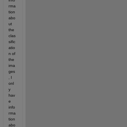
info
rma
tion 
abo
ut 
the 
clas
sific
atio
n of 
the 
ima
ges
, I 
onl
y 
hav
e 
info
rma
tion 
abo