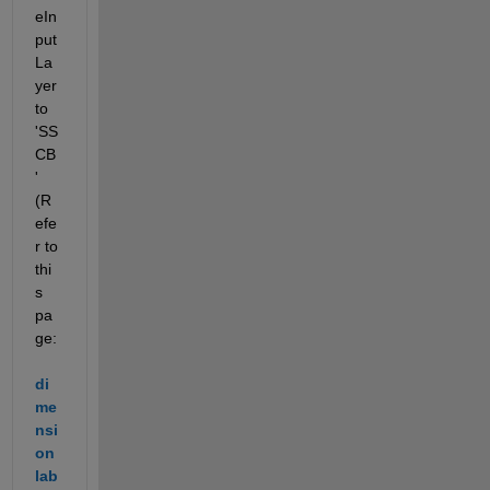
eIn
put
La
yer 
to 
'SS
CB
' 
(R
efe
r to 
thi
s 
pa
ge: 
di
me
nsi
on 
lab