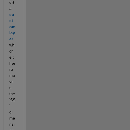
ert 
a 
cu
st
om 
lay
er
whi
ch 
eit
her 
re
mo
ve
s 
the 
'SS
' 
di
me
nsi