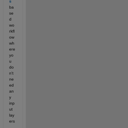
s
ba
se
d 
wo
rkfl
ow 
wh
ere 
yo
u 
do
n't 
ne
ed 
an
y 
inp
ut 
lay
ers
.