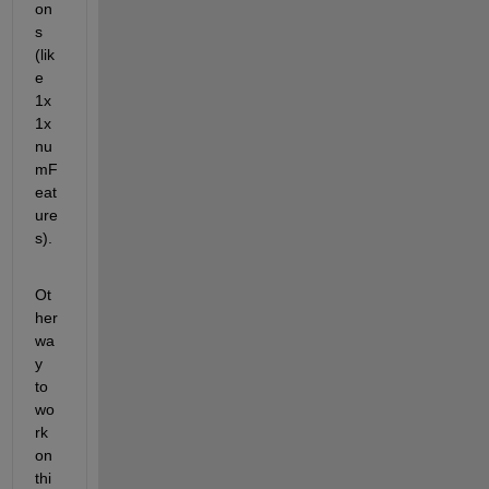
on
s 
(lik
e 
1x
1x
nu
mF
eat
ure
s).
Ot
her 
wa
y 
to 
wo
rk 
on 
thi