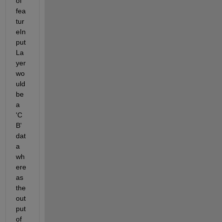
of 
fea
tur
eIn
put
La
yer 
wo
uld 
be 
a 
'C
B' 
dat
a 
wh
ere
as 
the 
out
put 
of 