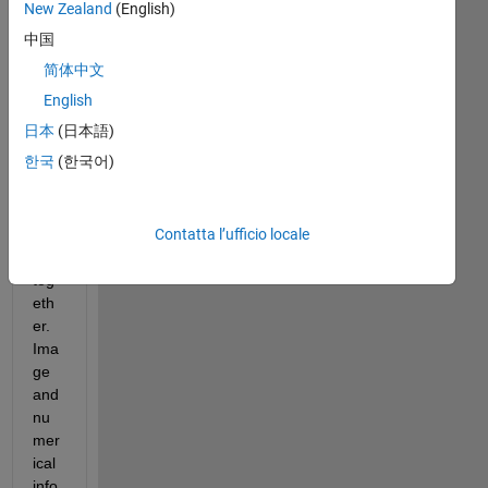
e 2 
New Zealand
(English)
typ
中国
es 
简体中文
of 
inp
English
ut 
日本
(日本語)
that 
한국
(한국어)
I 
nee
d to 
Contatta l’ufficio locale
clas
sify 
tog
eth
er. 
Ima
ge 
and 
nu
mer
ical 
info