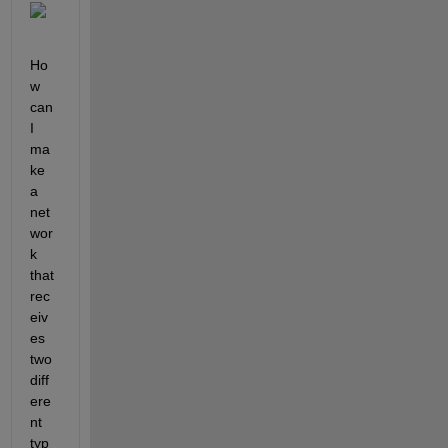
Ho
w 
can 
I 
ma
ke 
a 
net
wor
k 
that 
rec
eiv
es 
two 
diff
ere
nt 
typ