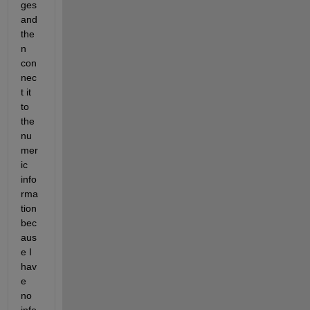
ges 
and 
the
n 
con
nec
t it 
to 
the 
nu
mer
ic 
info
rma
tion 
bec
aus
e I 
hav
e 
no 