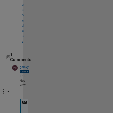
u
s
&
a
d
=
u
s
1
Commento
galaxy
il 18
Nov
2021
T