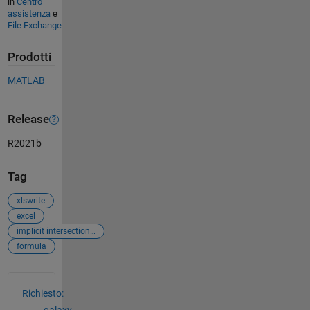
in
Centro
assistenza
e
File Exchange
Prodotti
MATLAB
Release
R2021b
Tag
xlswrite
excel
implicit intersection operator
formula
Vedere anche
Richiesto: