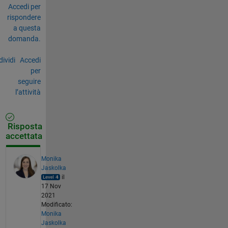
Accedi per
rispondere
a questa
domanda.
ividi
Accedi
per
seguire
l’attività
Risposta
accettata
Monika
Jaskolka
il
17 Nov
2021
Modificato:
Monika
Jaskolka