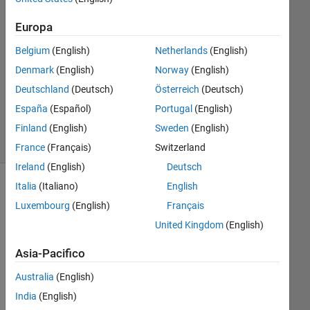
Risposta
Europa
accettata
Belgium
(English)
Netherlands
(English)
Aggiornato
Denmark
(English)
Norway
(English)
18 Nov
Deutschland
(Deutsch)
Österreich
(Deutsch)
2021
España
(Español)
Portugal
(English)
21
Visualizzazioni
Finland
(English)
Sweden
(English)
(30 giorni)
France
(Français)
Switzerland
Ireland
(English)
Deutsch
Italia
(Italiano)
English
Luxembourg
(English)
Français
United Kingdom
(English)
Asia-Pacifico
Australia
(English)
Hi 
India
(English)
all,