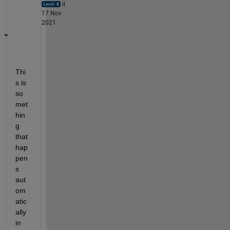
il
17 Nov
2021
Thi
s is 
so
met
hin
g 
that 
hap
pen
s 
aut
om
atic
ally 
in 