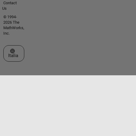
Contact
Us
© 1994-
2026 The
MathWorks,
Inc.
Seleziona un sito web
Italia