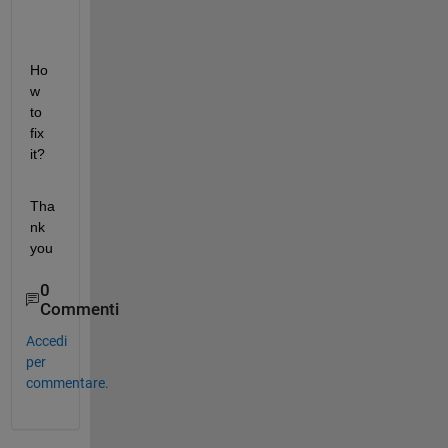
Ho
w 
to 
fix 
it?
Tha
nk 
you
0
Commenti
Accedi
per
commentare.