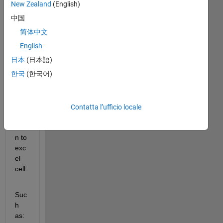
New Zealand
(English)
I 
中国
use
简体中文
d 
xls
English
writ
日本
(日本語)
e to 
한국
(한국어)
writ
e 
stri
ng 
Contatta l’ufficio locale
fun
ctio
n to 
exc
el 
cell.
Suc
h 
as: