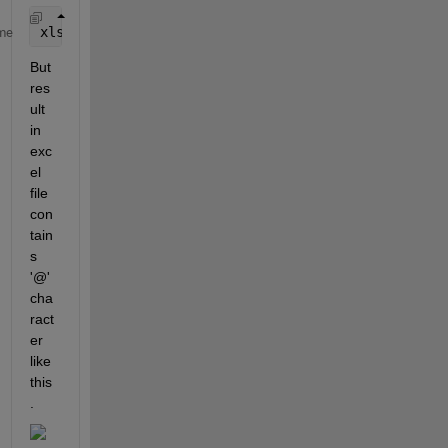
xlswrite(
'resultFile.xlsx'
, {[
'=FREQUENCY(A1:A1000,
me
But 
res
ult 
in 
exc
el 
file 
con
tain
s 
'@' 
cha
ract
er 
like 
this
.