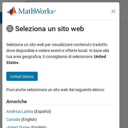
Vai al contenuto
MATLAB
Answers
ATLAB Answers
File Exchange
Cody
AI Chat Playground
Dis
Seleziona un sito web
Seleziona un sito web per visualizzare contenuto tradotto
why
dove disponibile e vedere eventi e offerte locali. In base alla
tua area geografica, ti consigliamo di selezionare:
United
xlswrite
States
.
has @
character?
United States
Puoi anche selezionare un sito web dal seguente elenco:
galaxy
Americhe
17 Nov
2021
América Latina
(Español)
1
Canada
(English)
Risposta
United States
(English)