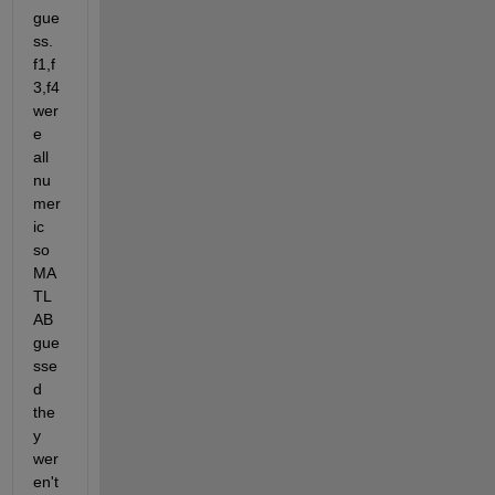
gue
ss. 
f1,f
3,f4 
wer
e 
all 
nu
mer
ic 
so 
MA
TL
AB 
gue
sse
d 
the
y 
wer
en't 