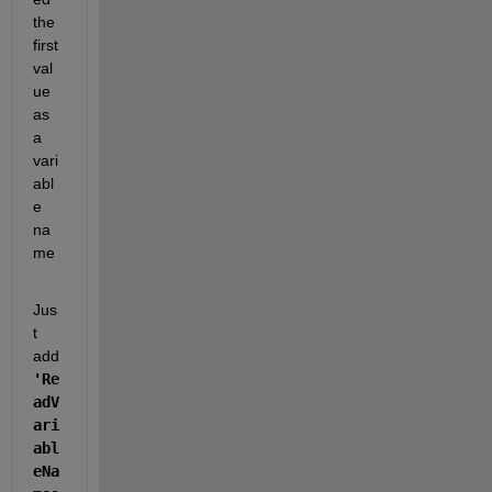
the 
first 
val
ue 
as 
a 
vari
abl
e 
na
me
Jus
t 
add 
'Re
adV
ari
abl
eNa