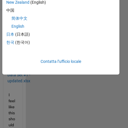
(30 giorni)
New Zealand
(English)
中国
简体中文
English
日本
(日本語)
한국
(한국어)
Contatta l’ufficio locale
Copy -
DOE Input
Data Set #1 -
updated.xlsx
I 
feel 
like 
this 
sho
uld 