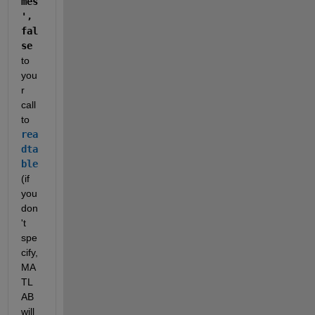
mes
', 
fal
se
to 
you
r 
call 
to 
rea
dta
ble
(if 
you 
don
't 
spe
cify, 
MA
TL
AB 
will 