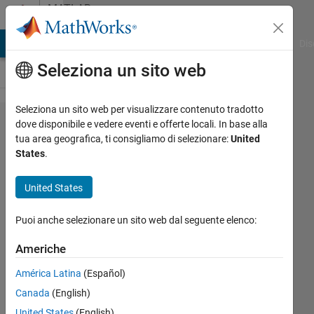
Vai al contenuto
MATLAB
Answers
ATLAB Answers
File Exchange
Cody
AI Chat Playground
Dis
Seleziona un sito web
Seleziona un sito web per visualizzare contenuto tradotto
Using
dove disponibile e vedere eventi e offerte locali. In base alla
tua area geografica, ti consigliamo di selezionare:
United
readtable
States
.
to import
a 5x1
United States
column
Puoi anche selezionare un sito web dal seguente elenco:
from
Excel is
Americhe
missing
América Latina
(Español)
one
Canada
(English)
element.
United States
(English)