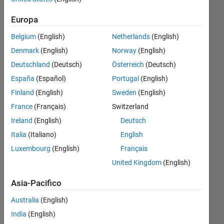
Why??
Europa
Belgium
(English)
Netherlands
(English)
Emmanuel
J
Denmark
(English)
Norway
(English)
Rodriguez
Deutschland
(Deutsch)
Österreich
(Deutsch)
España
(Español)
Portugal
(English)
24 Nov
Finland
(English)
Sweden
(English)
2021
1
France
(Français)
Switzerland
Risposta
Ireland
(English)
Deutsch
Italia
(Italiano)
English
Risposta
Luxembourg
(English)
Français
accettata
United Kingdom
(English)
Aggiornato
Asia-Pacifico
24 Nov
2021
Australia
(English)
7
India
(English)
Visualizzazioni