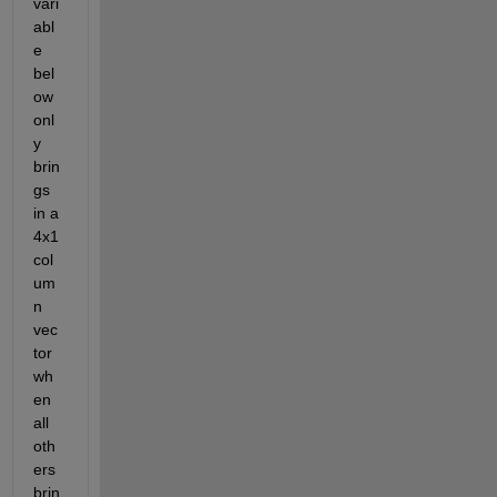
vari
abl
e 
bel
ow 
onl
y 
brin
gs 
in a 
4x1 
col
um
n 
vec
tor 
wh
en 
all 
oth
ers 
brin