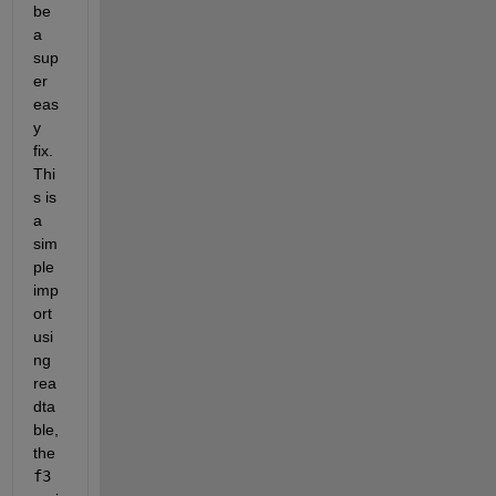
be 
a 
sup
er 
eas
y 
fix. 
Thi
s is 
a 
sim
ple 
imp
ort 
usi
ng 
rea
dta
ble, 
the 
f3