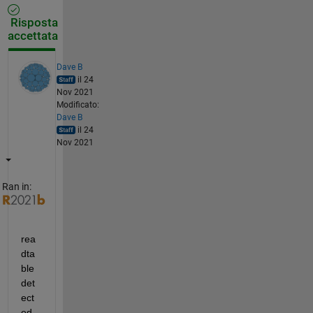
Risposta
accettata
Dave B
il 24
Nov 2021
Modificato:
Dave B
il 24
Nov 2021
Ran in:
rea
dta
ble 
det
ect
ed 