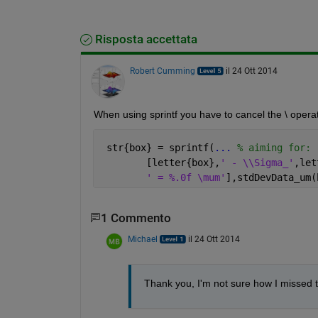
Risposta accettata
Robert Cumming
il 24 Ott 2014
When using sprintf you have to cancel the \ operato
 str{box} = sprintf(
...
 % aiming for: 
        [letter{box},
' - \\Sigma_'
,let
' = %.0f \mum'
],stdDevData_um(
1 Commento
Michael
il 24 Ott 2014
Thank you, I'm not sure how I missed t