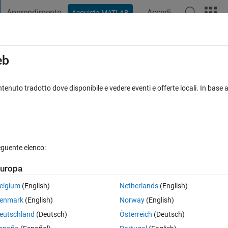
Apprendimento
Accedi
Acquista MATLAB
t Playground
Discussioni
Concorsi
Blog
Pubblica
Altro
iga
FAQ su MATLAB
Altro
eb
perly
tenuto tradotto dove disponibile e vedere eventi e offerte locali. In base a
isposta accettata
Aggiornato 24 Ott 2014
eguente elenco:
uropa
elgium
(English)
Netherlands
(English)
0 voti
Apri in MATLAB Online
enmark
(English)
Norway
(English)
letter (mu & sigma) something like: "A - \sigma_A = 75 um" ... for ABCD. 
eutschland
(Deutsch)
Österreich
(Deutsch)
 Michael