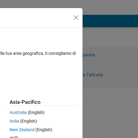
lla tua area geografica, ti consigliamo di
Accedi per rispondere a questa
domanda.
Condividi
Accedi per seguire l’attività
Asia-Pacifico
Richiesto:
Australia
(English)
Michael
India
(English)
il 24 Ott 2014
New Zealand
(English)
Commentato: