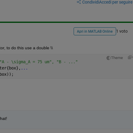
Condividi
Accedi per seguire l
1 voto
Apri in MATLAB Online
r, to do this use a double \\
Theme
"A - \sigma_A = 75 um", "B - ..."
ter{box},
...
box));
hat!