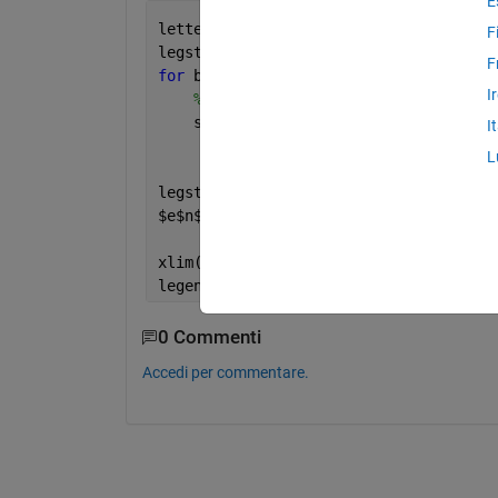
E
letter = {
'A'
,
'B'
,
'C'
,
'D'
}
F
legstr ={};
F
for 
box=1:4
I
% Find deviation, print string in 
    str{box} = sprintf(
...
 % aiming fo
I
        [letter{box},
' - \Sigma_'
,lett
L
' = %.0f \mum'
],stdDevData_um(
legstr = {legstr, str{box}} 
$
e
$
n
$
d; clear 
box
xlim([0.5 19.5]); 
legend(phh, legstr,
'location'
,
'best'
);
0 Commenti
Accedi per commentare.