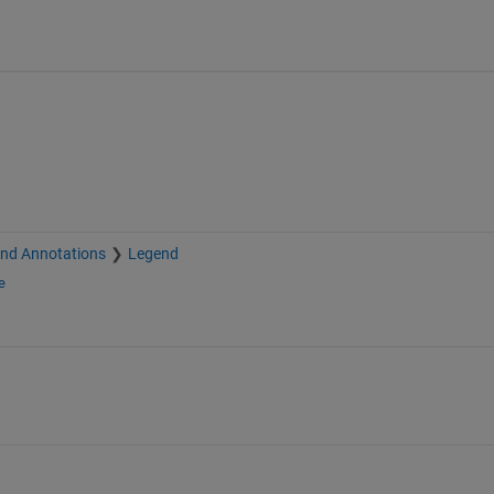
and Annotations
Legend
e