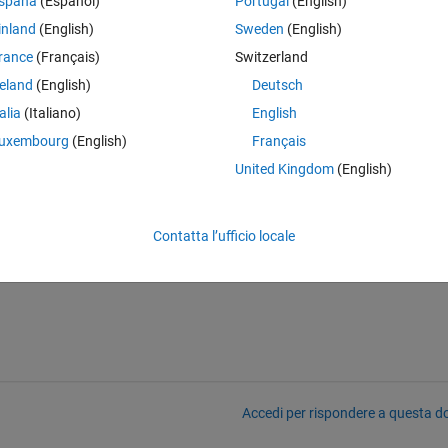
spaña
(Español)
Portugal
(English)
Theme
inland
(English)
Sweden
(English)
rance
(Français)
Switzerland
reland
(English)
Deutsch
Legend
r: "A - \sigma_A = 75 um", "B - ..."
talia
(Italiano)
English
er{box},
...
uxembourg
(English)
Français
box));
United Kingdom
(English)
Contatta l’ufficio locale
Accedi per rispondere a questa 